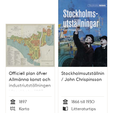
Officiell plan öfver
Stockholmsutställningar
Allmänna konst och
/ John Chrispinsson
industriutställningen
i Stockholm 1897
1897
1866 till 1930
Tid
Tid
Karta
Litteraturtips