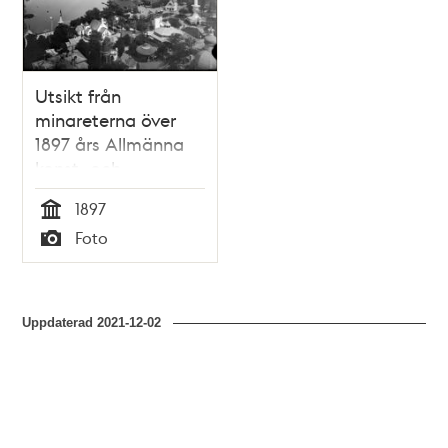
Utsikt från
minareterna över
1897 års Allmänna
konst- och
industriutställning
1897
på Djurgården
Tid
Foto
Typ
Uppdaterad
2021-12-02