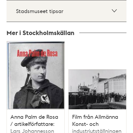
Stadsmuseet tipsar
Mer i Stockholmskällan
Relaterade
poster
och
teman
Anna Palm de Rosa
Film från Allmänna
/ artikelförfattare:
Konst- och
Lars Johannesson
industriutställningen