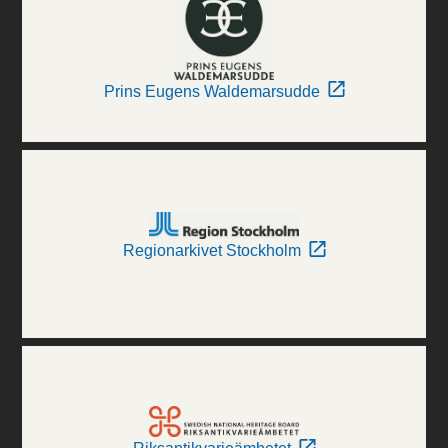
Prins Eugens Waldemarsudde
Regionarkivet Stockholm