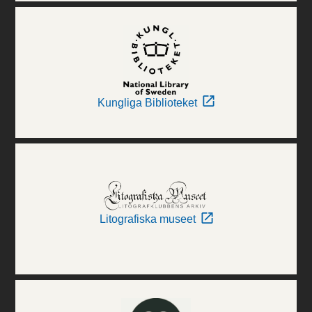
Kungliga Biblioteket
Litografiska museet