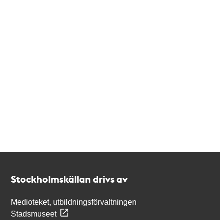
Kontakt
Stockholmskällan
Stockholmskällan drivs av
Medioteket, utbildningsförvaltningen
Stadsmuseet