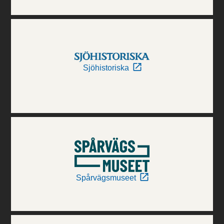
Sjöhistoriska
Spårvägsmuseet