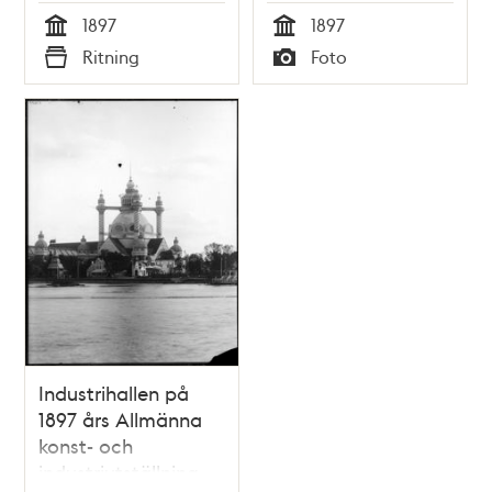
Kungsträdgården
industriutställning
1897
1897
och på
på Djurgården
Tid
Tid
Ritning
Foto
angränsande
Typ
Typ
platser
Industrihallen på
1897 års Allmänna
konst- och
industriutställning