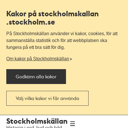
Kakor på stockholmskallan
.stockholm.se
På Stockholmskällan använder vi kakor, cookies, för att
sammanställa statistik och för att webbplatsen ska
fungera på ett bra sätt för dig.
Om kakor på Stockholmskällan
Godkänn alla kakor
Välj vilka kakor vi får använda
Till
Till
Stockholmskällan
navigationen
huvudinnehållet
Historia i ord, ljud och bild