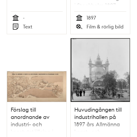
i Stockholm 1897
(Jubileumsutställningen)
-
1897
Tid
Tid
Text
Film & rörlig bild
Typ
Typ
Förslag till
Huvudingången till
anordnande av
industrihallen på
industri- och
1897 års Allmänna
konstutställning i
konst- och