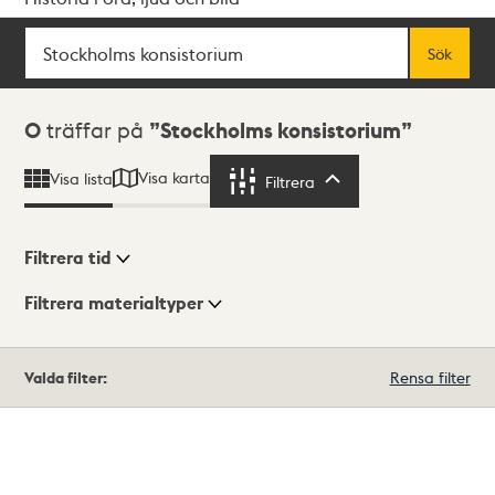
Sök
Fritextsök
Sök
Sökresultat
0
träffar på
Stockholms konsistorium
Visa karta
Visa lista
Filtrera
Filtrera
Filtrera tid
Filtrera materialtyper
Visningsläge
Totalt
Valda filter:
Rensa filter
0
träffar
Lista
Karta