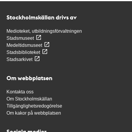
Kontakt
Stockholmskällan
Stockholmskällan drivs av
Medioteket, utbildningsförvaltningen
Stadsmuseet
Medeltidsmuseet
Stadsbiblioteket
Stadsarkivet
Om webbplatsen
Kontakta oss
Om Stockholmskällan
Tillgänglighetsredogörelse
Om kakor på webbplatsen
Sociala medier