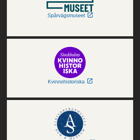
Spårvägsmuseet
Kvinnohistoriska