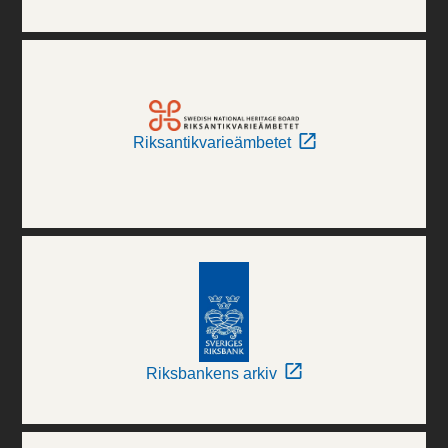
Riksantikvarieämbetet
Riksbankens arkiv