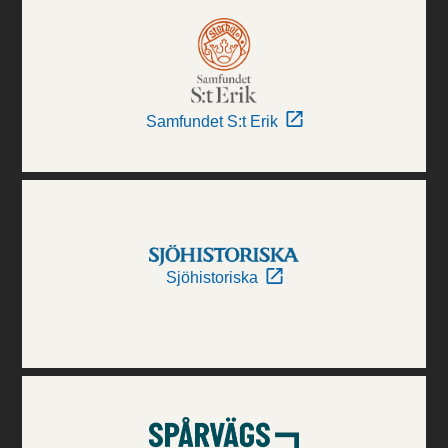
Samfundet S:t Erik
Sjöhistoriska