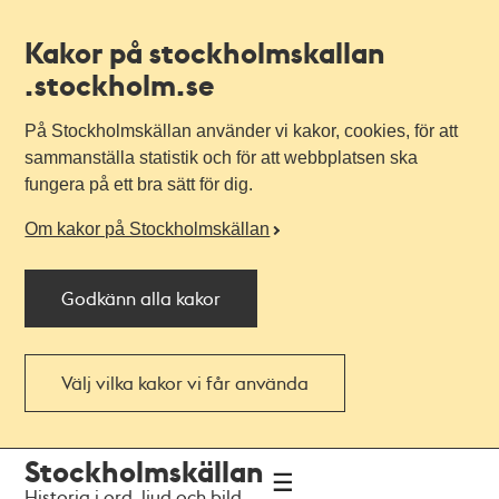
Kakor på stockholmskallan
.stockholm.se
På Stockholmskällan använder vi kakor, cookies, för att
sammanställa statistik och för att webbplatsen ska
fungera på ett bra sätt för dig.
Om kakor på Stockholmskällan
Godkänn alla kakor
Välj vilka kakor vi får använda
Till
Till
Stockholmskällan
navigationen
huvudinnehållet
Historia i ord, ljud och bild