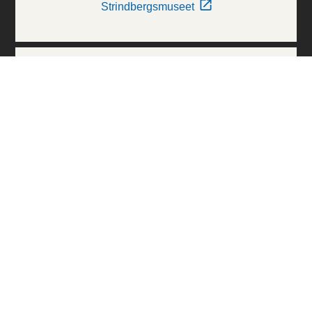
Strindbergsmuseet
Thielska Galleriet
Världskulturmuseerna