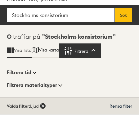
Sök
Fritextsök
Sök
Sökresultat
0
träffar på
Stockholms konsistorium
Visa karta
Visa lista
Filtrera
Filtrera
Filtrera tid
Filtrera materialtyper
Visningsläge
Totalt
Valda filter:
Ljud
Rensa filter
0
träffar
Lista
Karta