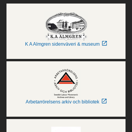
K A Almgren sidenväveri & museum
Arbetarrörelsens arkiv och bibliotek