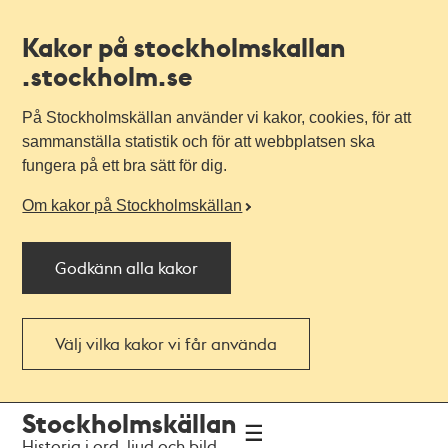
Kakor på stockholmskallan
.stockholm.se
På Stockholmskällan använder vi kakor, cookies, för att
sammanställa statistik och för att webbplatsen ska
fungera på ett bra sätt för dig.
Om kakor på Stockholmskällan
Godkänn alla kakor
Välj vilka kakor vi får använda
Till
Till
Stockholmskällan
navigationen
huvudinnehållet
Historia i ord, ljud och bild