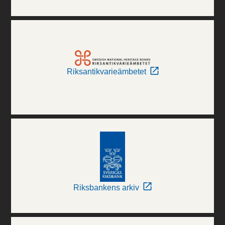
Riksantikvarieämbetet
Riksbankens arkiv