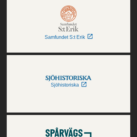
Samfundet S:t Erik
Sjöhistoriska