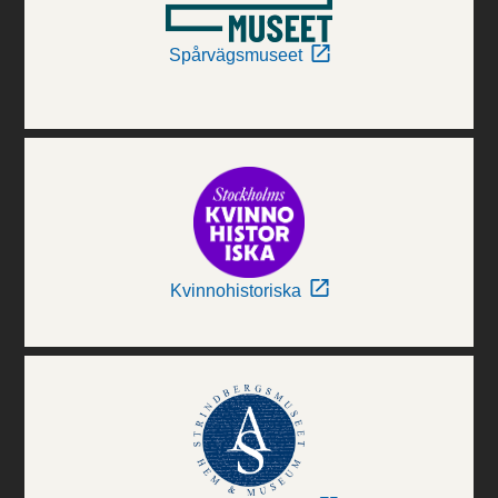
Spårvägsmuseet
Kvinnohistoriska