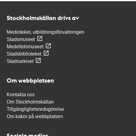
Kontakt
Stockholmskällan
Stockholmskällan drivs av
Medioteket, utbildningsförvaltningen
Stadsmuseet
Medeltidsmuseet
Stadsbiblioteket
Stadsarkivet
Om webbplatsen
Kontakta oss
Om Stockholmskällan
Tillgänglighetsredogörelse
Om kakor på webbplatsen
Sociala medier