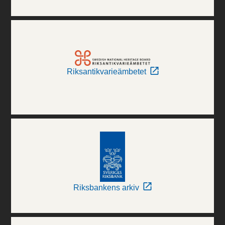
Riksantikvarieämbetet
Riksbankens arkiv