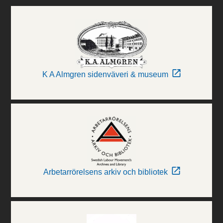
K A Almgren sidenväveri & museum
Arbetarrörelsens arkiv och bibliotek