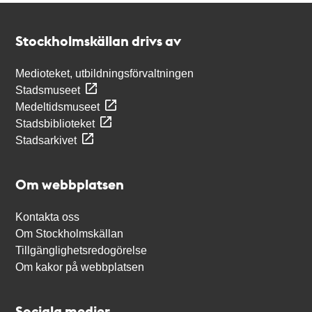
Kontakt
Stockholmskällan
Stockholmskällan drivs av
Medioteket, utbildningsförvaltningen
Stadsmuseet
Medeltidsmuseet
Stadsbiblioteket
Stadsarkivet
Om webbplatsen
Kontakta oss
Om Stockholmskällan
Tillgänglighetsredogörelse
Om kakor på webbplatsen
Sociala medier