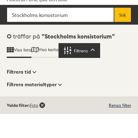
Sök
Fritextsök
Sök
Sökresultat
0
träffar på
Stockholms konsistorium
Visa karta
Visa lista
Filtrera
Filtrera
Filtrera tid
Filtrera materialtyper
Visningsläge
Totalt
Valda filter:
Foto
Rensa filter
0
träffar
Lista
Karta