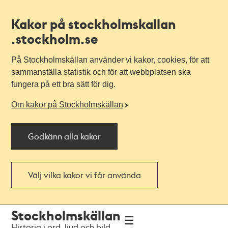
Kakor på stockholmskallan
.stockholm.se
På Stockholmskällan använder vi kakor, cookies, för att
sammanställa statistik och för att webbplatsen ska
fungera på ett bra sätt för dig.
Om kakor på Stockholmskällan
Godkänn alla kakor
Välj vilka kakor vi får använda
Till
Till
Stockholmskällan
navigationen
huvudinnehållet
Historia i ord, ljud och bild