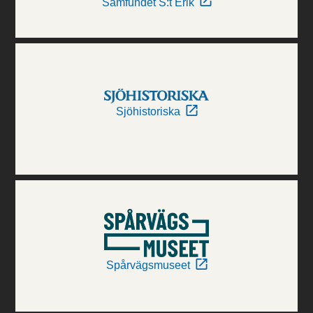
Samfundet S:t Erik
Sjöhistoriska
Spårvägsmuseet