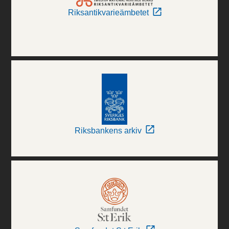
Riksantikvarieämbetet
Riksbankens arkiv