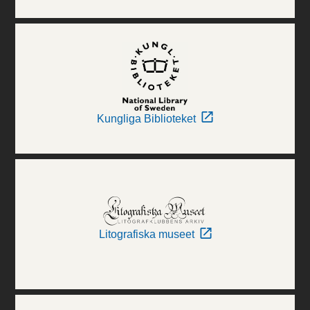
Kungliga Biblioteket
Litografiska museet