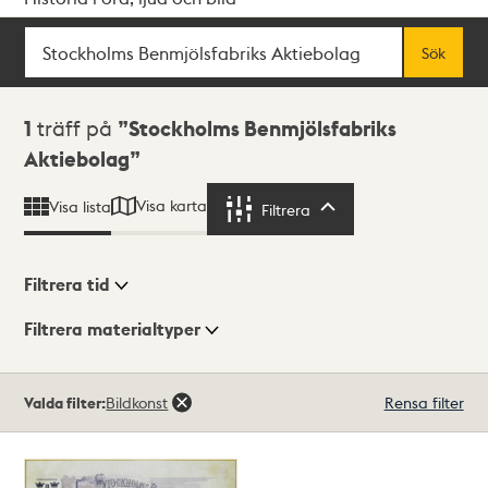
Sök
Fritextsök
Sök
Sökresultat
1
träff på
Stockholms Benmjölsfabriks
Aktiebolag
Visa karta
Visa lista
Filtrera
Filtrera
Filtrera tid
Filtrera materialtyper
Visningsläge
Totalt
Valda filter:
Bildkonst
Rensa filter
1
träffar
Lista
Karta