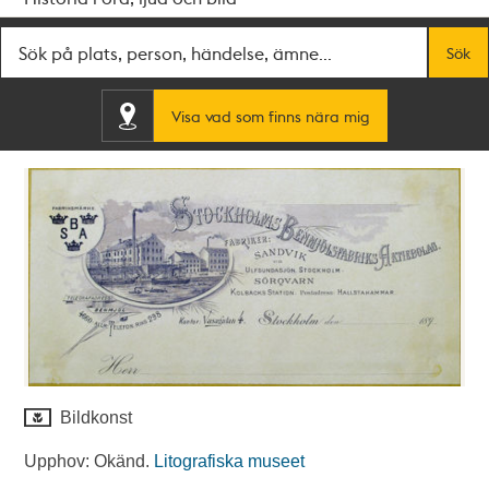
Fritextsök
Sök
Visa vad som finns nära mig
Bildkonst
Upphov: Okänd.
Litografiska museet