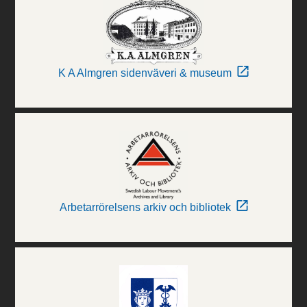
K A Almgren sidenväveri & museum
Arbetarrörelsens arkiv och bibliotek