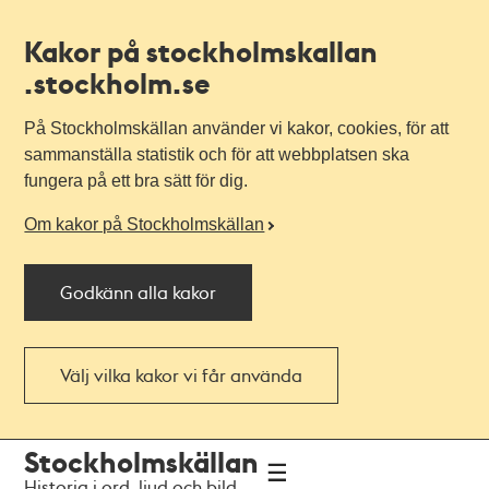
Kakor på stockholmskallan
.stockholm.se
På Stockholmskällan använder vi kakor, cookies, för att
sammanställa statistik och för att webbplatsen ska
fungera på ett bra sätt för dig.
Om kakor på Stockholmskällan
Godkänn alla kakor
Välj vilka kakor vi får använda
Till
Till
Stockholmskällan
navigationen
huvudinnehållet
Historia i ord, ljud och bild