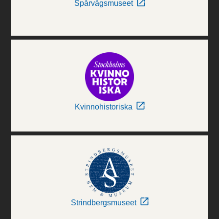
Spårvägsmuseet
Kvinnohistoriska
Strindbergsmuseet