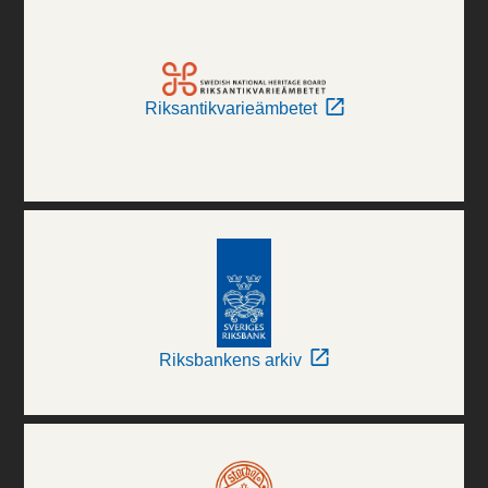
Riksantikvarieämbetet
Riksbankens arkiv