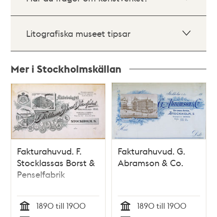
Litografiska museet tipsar
Mer i Stockholmskällan
Relaterade
poster
och
teman
Fakturahuvud. F.
Fakturahuvud. G.
Stocklassas Borst &
Abramson & Co.
Penselfabrik
1890 till 1900
1890 till 1900
Tid
Tid