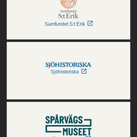
Samfundet S:t Erik
Sjöhistoriska