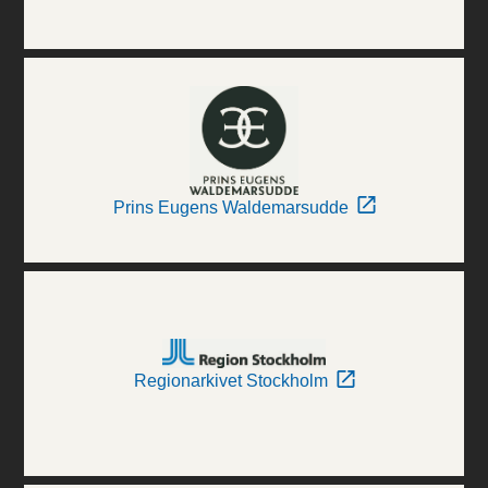
Prins Eugens Waldemarsudde
Regionarkivet Stockholm