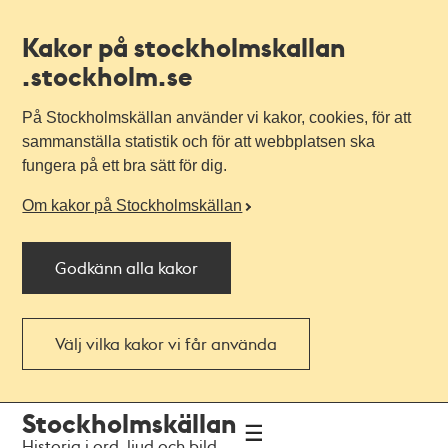
Kakor på stockholmskallan
.stockholm.se
På Stockholmskällan använder vi kakor, cookies, för att
sammanställa statistik och för att webbplatsen ska
fungera på ett bra sätt för dig.
Om kakor på Stockholmskällan
Godkänn alla kakor
Välj vilka kakor vi får använda
Till
Till
Stockholmskällan
navigationen
huvudinnehållet
Historia i ord, ljud och bild