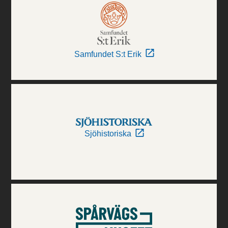
Samfundet S:t Erik
Sjöhistoriska