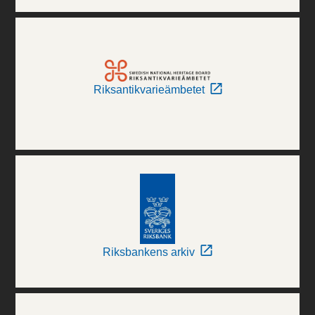
Riksantikvarieämbetet
Riksbankens arkiv