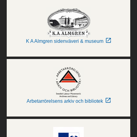
K A Almgren sidenväveri & museum
Arbetarrörelsens arkiv och bibliotek