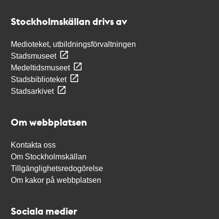
Kontakt
Stockholmskällan
Stockholmskällan drivs av
Medioteket, utbildningsförvaltningen
Stadsmuseet
Medeltidsmuseet
Stadsbiblioteket
Stadsarkivet
Om webbplatsen
Kontakta oss
Om Stockholmskällan
Tillgänglighetsredogörelse
Om kakor på webbplatsen
Sociala medier