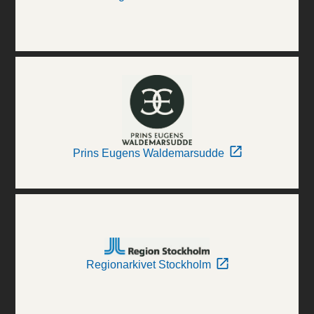
Prins Eugens Waldemarsudde
Regionarkivet Stockholm