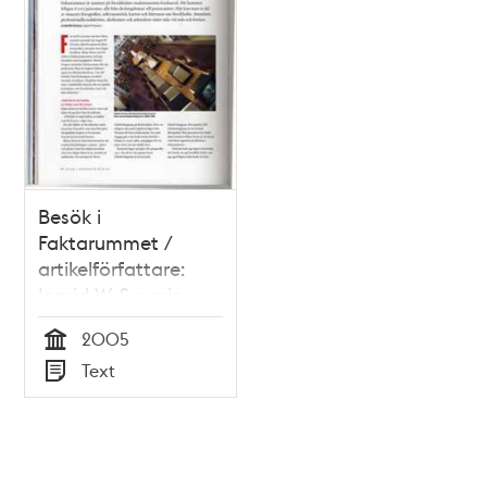
Besök i
Faktarummet /
artikelförfattare:
Ingrid W. Severin
2005
Tid
Text
Typ