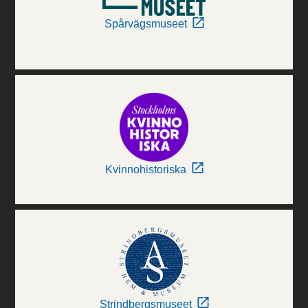
Spårvägsmuseet
Kvinnohistoriska
Strindbergsmuseet