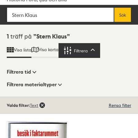
Sök
Fritextsök
Sök
Sökresultat
1
träff på
Stern Klaus
Visa karta
Visa lista
Filtrera
Filtrera
Filtrera tid
Filtrera materialtyper
Visningsläge
Totalt
Valda filter:
Text
Rensa filter
1
träffar
Lista
Karta