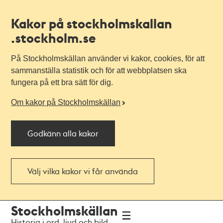
Kakor på stockholmskallan
.stockholm.se
På Stockholmskällan använder vi kakor, cookies, för att
sammanställa statistik och för att webbplatsen ska
fungera på ett bra sätt för dig.
Om kakor på Stockholmskällan
Godkänn alla kakor
Välj vilka kakor vi får använda
Till
Till
Stockholmskällan
navigationen
huvudinnehållet
Historia i ord, ljud och bild