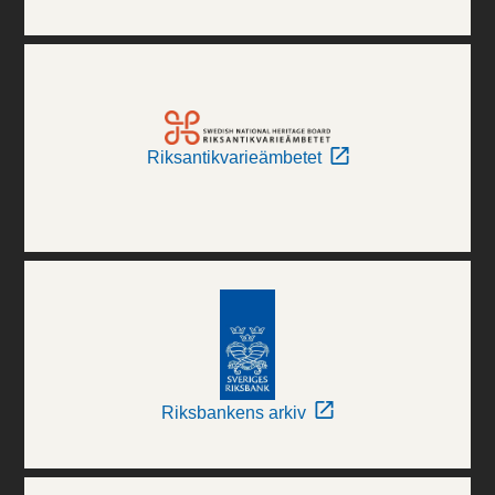
Riksantikvarieämbetet
Riksbankens arkiv