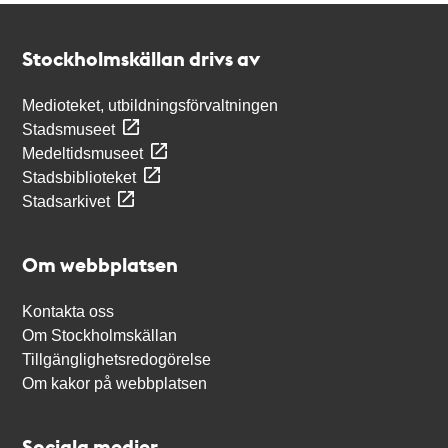
Kontakt
Stockholmskällan
Stockholmskällan drivs av
Medioteket, utbildningsförvaltningen
Stadsmuseet
Medeltidsmuseet
Stadsbiblioteket
Stadsarkivet
Om webbplatsen
Kontakta oss
Om Stockholmskällan
Tillgänglighetsredogörelse
Om kakor på webbplatsen
Sociala medier