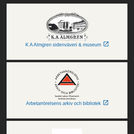
K A Almgren sidenväveri & museum
Arbetarrörelsens arkiv och bibliotek