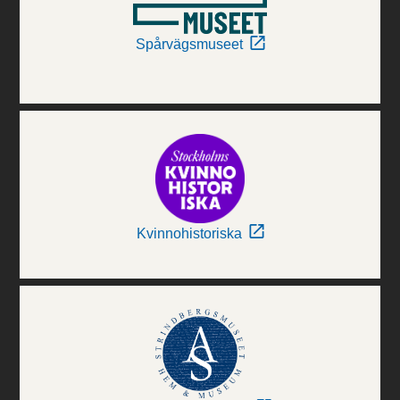
Spårvägsmuseet
Kvinnohistoriska