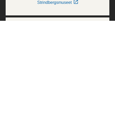
Strindbergsmuseet
Thielska Galleriet
Världskulturmuseerna