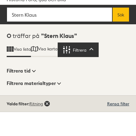
Sök
Fritextsök
Sök
Sökresultat
0
träffar på
Stern Klaus
Visa karta
Visa lista
Filtrera
Filtrera
Filtrera tid
Filtrera materialtyper
Visningsläge
Totalt
Valda filter:
Ritning
Rensa filter
0
träffar
Lista
Karta