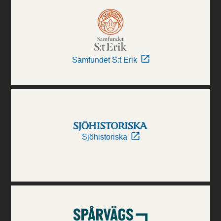
Samfundet S:t Erik
Sjöhistoriska