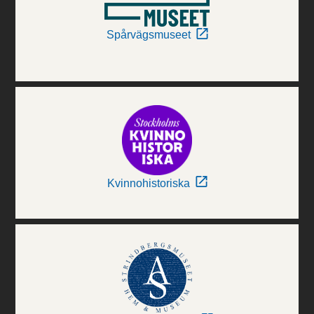
Spårvägsmuseet
Kvinnohistoriska