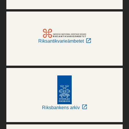
Riksantikvarieämbetet
Riksbankens arkiv