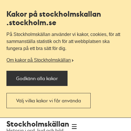
Kakor på stockholmskallan
.stockholm.se
På Stockholmskällan använder vi kakor, cookies, för att
sammanställa statistik och för att webbplatsen ska
fungera på ett bra sätt för dig.
Om kakor på Stockholmskällan
Godkänn alla kakor
Välj vilka kakor vi får använda
Till
Till
Stockholmskällan
navigationen
huvudinnehållet
Historia i ord, ljud och bild