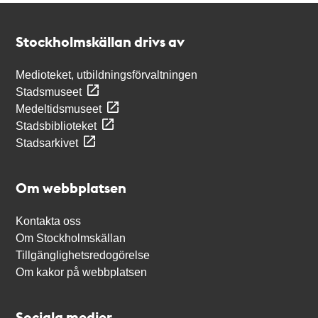
Kontakt
Stockholmskällan
Stockholmskällan drivs av
Medioteket, utbildningsförvaltningen
Stadsmuseet
Medeltidsmuseet
Stadsbiblioteket
Stadsarkivet
Om webbplatsen
Kontakta oss
Om Stockholmskällan
Tillgänglighetsredogörelse
Om kakor på webbplatsen
Sociala medier