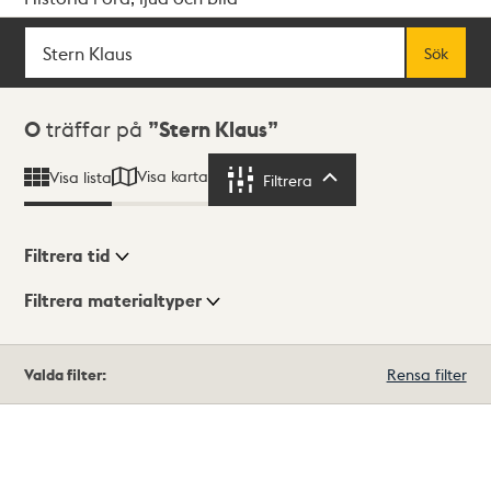
Sök
Fritextsök
Sök
Sökresultat
0
träffar på
Stern Klaus
Visa karta
Visa lista
Filtrera
Filtrera
Filtrera tid
Filtrera materialtyper
Visningsläge
Totalt
Valda filter:
Rensa filter
0
träffar
Lista
Karta