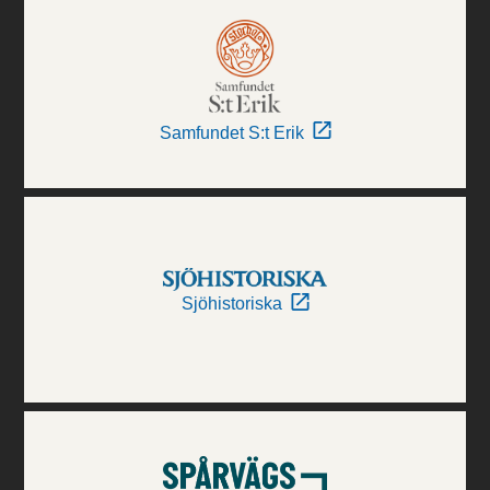
Samfundet S:t Erik
Sjöhistoriska