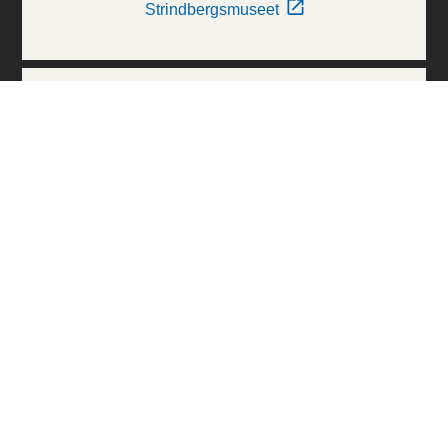
Strindbergsmuseet
Thielska Galleriet
Världskulturmuseerna