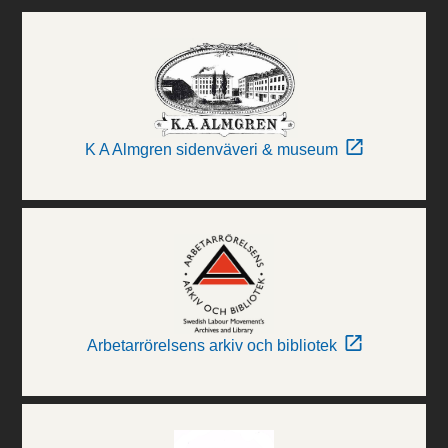
K A Almgren sidenväveri & museum
Arbetarrörelsens arkiv och bibliotek