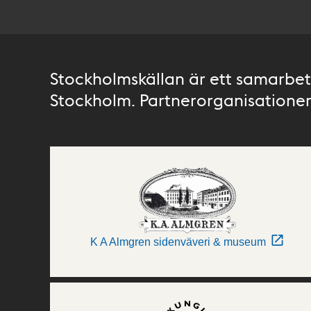
Stockholmskällan är ett samarbete
Stockholm. Partnerorganisationer 
K A Almgren sidenväveri & museum