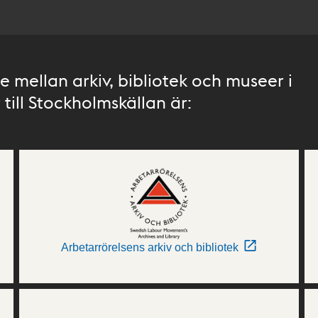
 mellan arkiv, bibliotek och museer i
till Stockholmskällan är:
Arbetarrörelsens arkiv och bibliotek