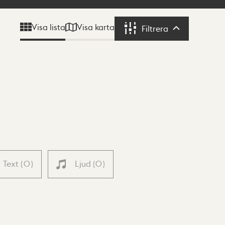
Visa karta
Visa lista
Filtrera
Filtrera
Text
(
0
)
Ljud
(
0
)