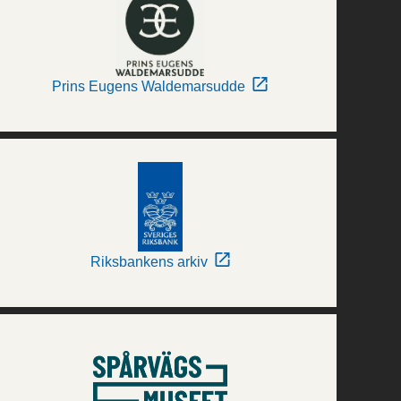
Prins Eugens Waldemarsudde
Riksbankens arkiv