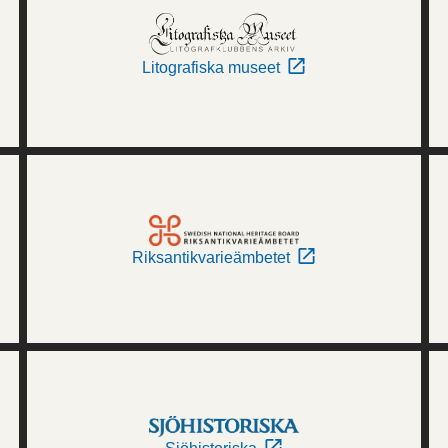
Litografiska museet
Riksantikvarieämbetet