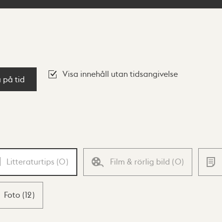
Visa innehåll utan tidsangivelse
a på tid
Litteraturtips
(
0
)
Film & rörlig bild
(
0
)
Foto
(
12
)