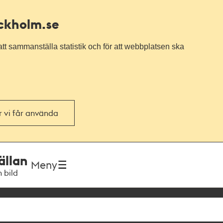
ockholm.se
tt sammanställa statistik och för att webbplatsen ska
or vi får använda
ällan
Meny
h bild