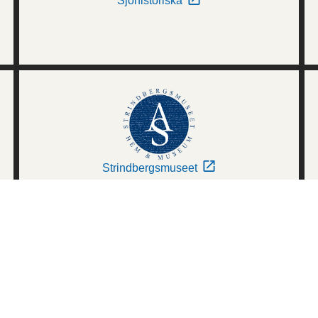
Sjöhistoriska
Strindbergsmuseet