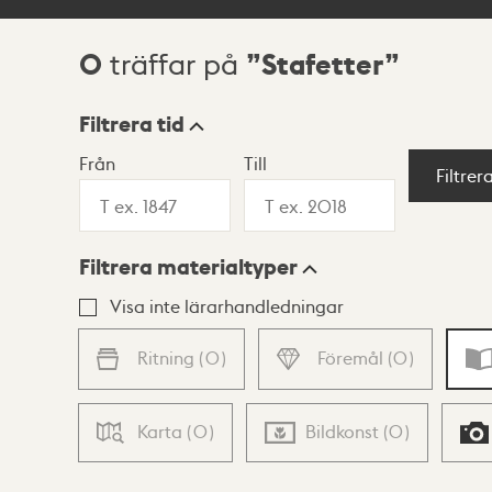
0
Stafetter
träffar på
Sökresultat
Filtrera tid
Från
Till
Visningsläge
Filtrer
Filtrera materialtyper
Lista
Karta
Visa inte lärarhandledningar
Ritning
(
0
)
Föremål
(
0
)
Karta
(
0
)
Bildkonst
(
0
)