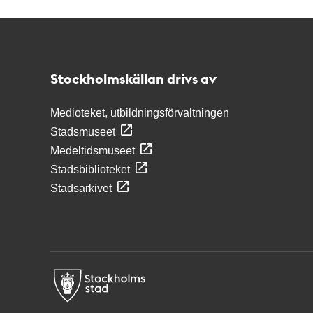
Kontakt
Stockholmskällan
Stockholmskällan drivs av
Medioteket, utbildningsförvaltningen
Stadsmuseet
Medeltidsmuseet
Stadsbiblioteket
Stadsarkivet