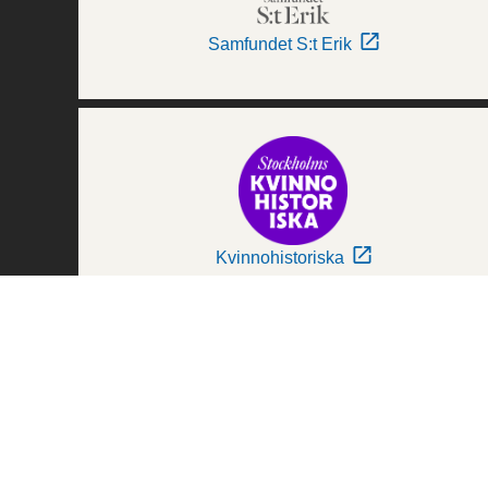
Samfundet S:t Erik
Kvinnohistoriska
Världskulturmuseerna