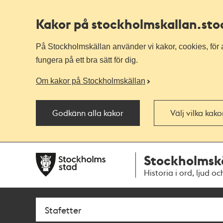
Kakor på stockholmskallan
.st
På Stockholmskällan använder vi kakor, cookies, för a
fungera på ett bra sätt för dig.
Om kakor på Stockholmskällan
Godkänn alla kakor
Välj vilka kak
Till
Till
Stockholmsk
navigationen
huvudinnehållet
Historia i ord, ljud oc
Sök
Fritextsök