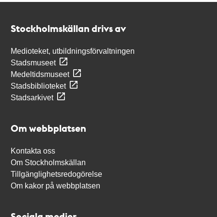
Kontakt
Stockholmskällan
Stockholmskällan drivs av
Medioteket, utbildningsförvaltningen
Stadsmuseet
Medeltidsmuseet
Stadsbiblioteket
Stadsarkivet
Om webbplatsen
Kontakta oss
Om Stockholmskällan
Tillgänglighetsredogörelse
Om kakor på webbplatsen
Sociala medier