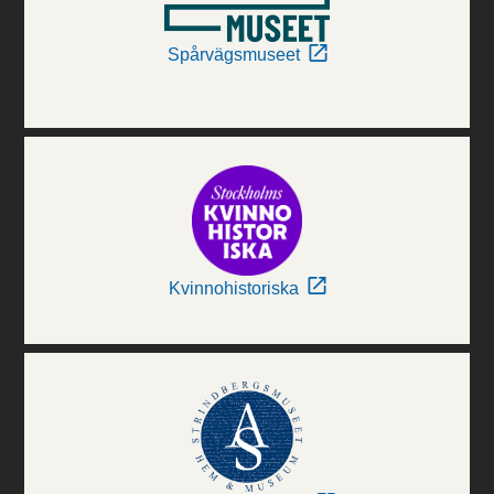
Spårvägsmuseet
Kvinnohistoriska