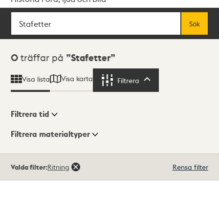
Sök
Fritextsök
Sök
Sökresultat
0
träffar på
Stafetter
Visa karta
Visa lista
Filtrera
Filtrera
Filtrera tid
Filtrera materialtyper
Visningsläge
Totalt
Valda filter:
Ritning
Rensa filter
0
träffar
Lista
Karta