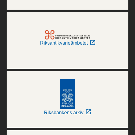
Riksantikvarieämbetet
Riksbankens arkiv