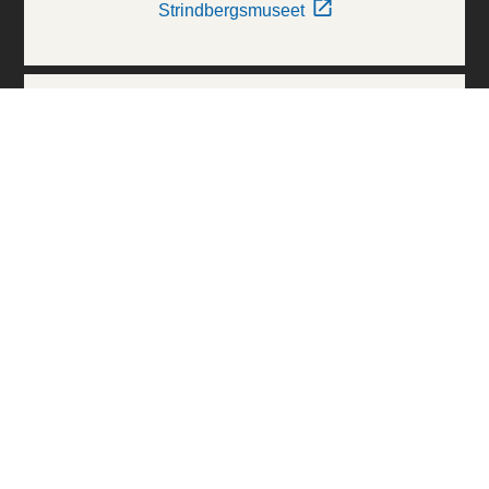
Strindbergsmuseet
Thielska Galleriet
Världskulturmuseerna