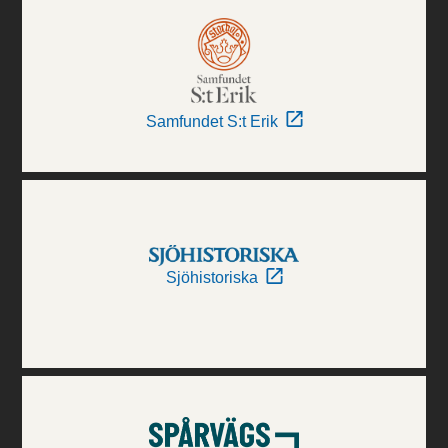
Samfundet S:t Erik
Sjöhistoriska