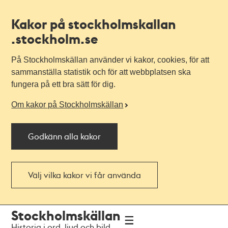
Kakor på stockholmskallan
.stockholm.se
På Stockholmskällan använder vi kakor, cookies, för att
sammanställa statistik och för att webbplatsen ska
fungera på ett bra sätt för dig.
Om kakor på Stockholmskällan
Godkänn alla kakor
Välj vilka kakor vi får använda
Till
Till
Stockholmskällan
navigationen
huvudinnehållet
Historia i ord, ljud och bild