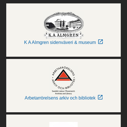
K A Almgren sidenväveri & museum
Arbetarrörelsens arkiv och bibliotek