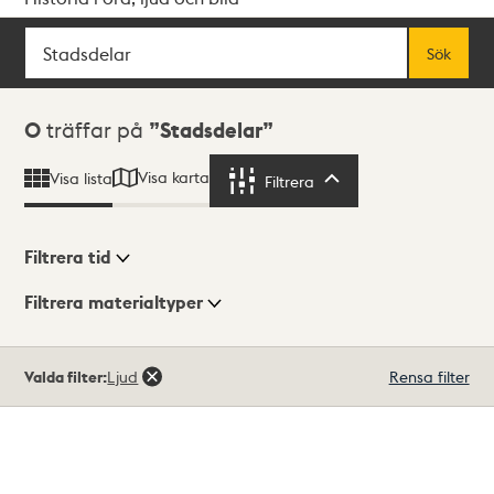
Sök
Fritextsök
Sök
Sökresultat
0
träffar på
Stadsdelar
Visa karta
Visa lista
Filtrera
Filtrera
Filtrera tid
Filtrera materialtyper
Visningsläge
Totalt
Valda filter:
Ljud
Rensa filter
0
träffar
Lista
Karta