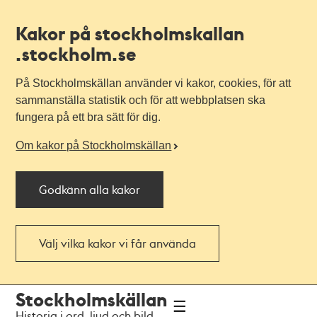
Kakor på stockholmskallan
.stockholm.se
På Stockholmskällan använder vi kakor, cookies, för att
sammanställa statistik och för att webbplatsen ska
fungera på ett bra sätt för dig.
Om kakor på Stockholmskällan
Godkänn alla kakor
Välj vilka kakor vi får använda
Till
Till
Stockholmskällan
navigationen
huvudinnehållet
Historia i ord, ljud och bild