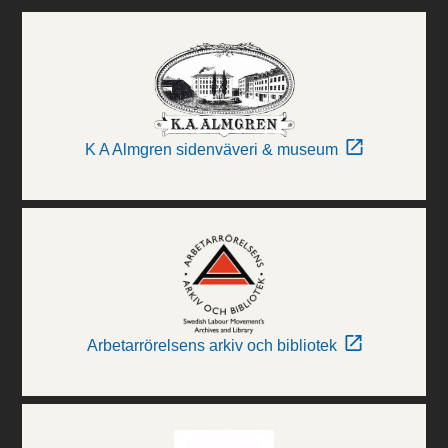
K A Almgren sidenväveri & museum
Arbetarrörelsens arkiv och bibliotek