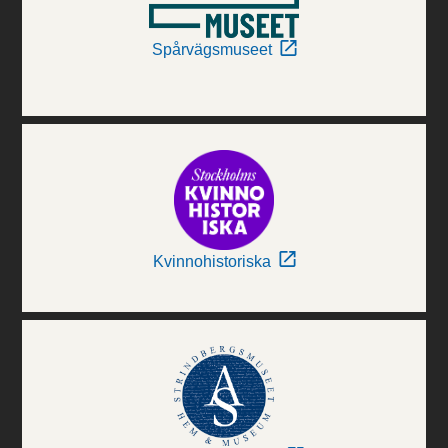
Spårvägsmuseet
Kvinnohistoriska