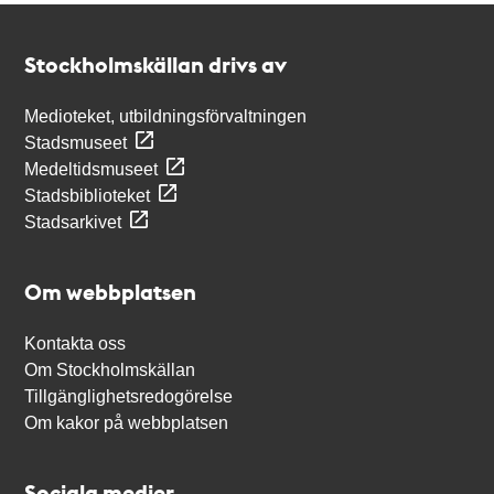
Kontakt
Stockholmskällan
Stockholmskällan drivs av
Medioteket, utbildningsförvaltningen
Stadsmuseet
Medeltidsmuseet
Stadsbiblioteket
Stadsarkivet
Om webbplatsen
Kontakta oss
Om Stockholmskällan
Tillgänglighetsredogörelse
Om kakor på webbplatsen
Sociala medier