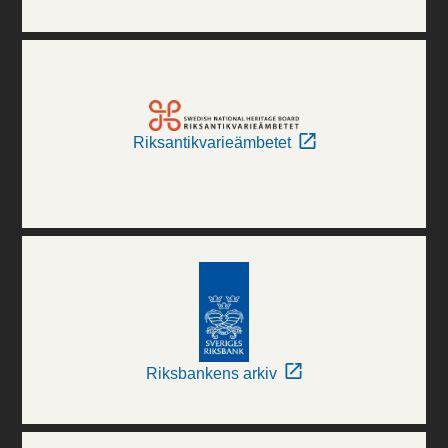
Riksantikvarieämbetet
Riksbankens arkiv