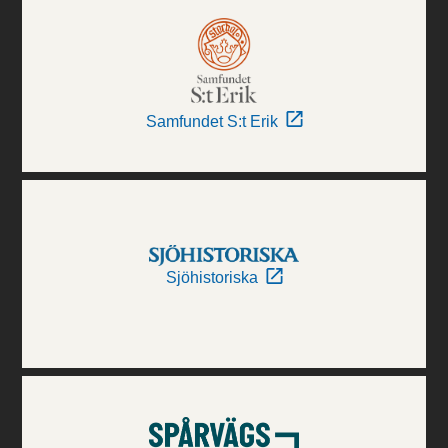
Samfundet S:t Erik
Sjöhistoriska