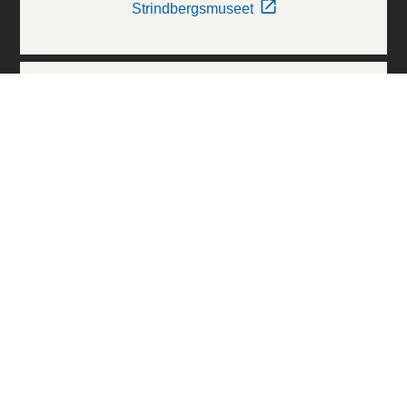
Strindbergsmuseet
Thielska Galleriet
Världskulturmuseerna