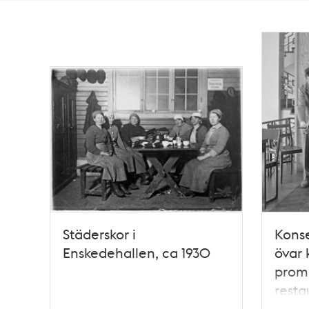
Totalt
6
träffar
Städerskor i
Konse
Enskedehallen, ca 1930
övar 
prom
resta