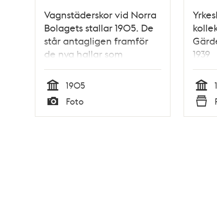
Vagnstäderskor vid Norra
Yrkes
Bolagets stallar 1905. De
kolle
står antagligen framför
Gärde
de nya hallar som
1939
uppfördes 1905 på
Roslagsgatan, i kv.
1905
Provisorn
Tid
Tid
Foto
Typ
Typ