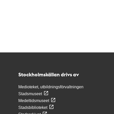
Kontakt
Stockholmskällan
Stockholmskällan drivs av
Medioteket, utbildningsförvaltningen
Stadsmuseet
Medeltidsmuseet
Stadsbiblioteket