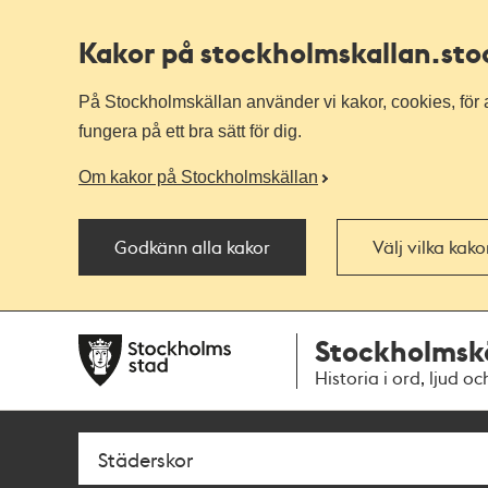
Kakor på stockholmskallan
.st
På Stockholmskällan använder vi kakor, cookies, för a
fungera på ett bra sätt för dig.
Om kakor på Stockholmskällan
Godkänn alla kakor
Välj vilka kak
Till
Till
Stockholmsk
navigationen
huvudinnehållet
Historia i ord, ljud oc
Sök
Fritextsök