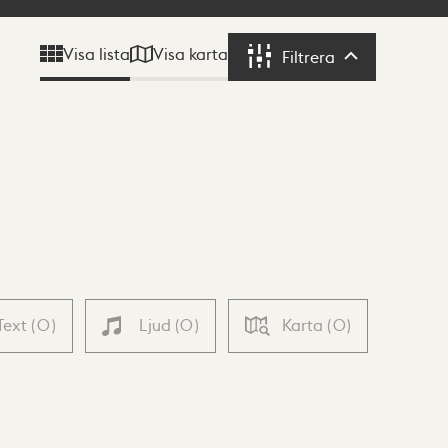
Visa karta
Visa lista
Filtrera
Filtrera
Text
(
0
)
Ljud
(
0
)
Karta
(
0
)