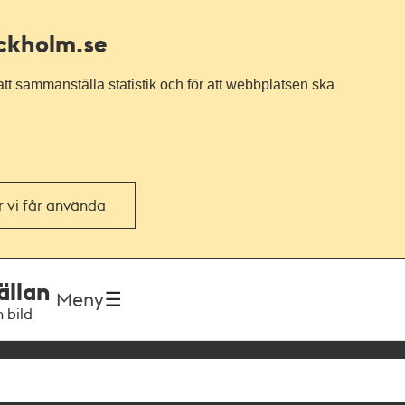
ockholm.se
tt sammanställa statistik och för att webbplatsen ska
or vi får använda
ällan
Meny
h bild