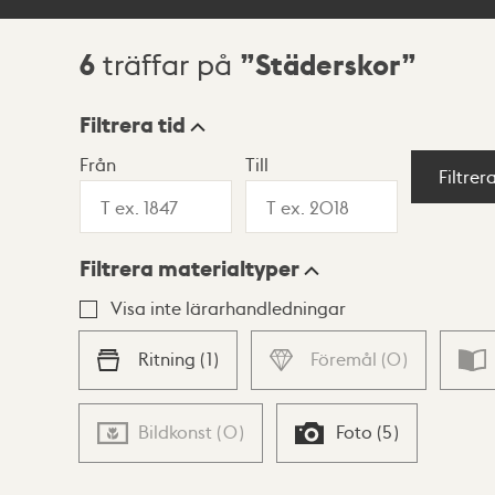
6
Städerskor
träffar på
Sökresultat
Filtrera tid
Från
Till
Visningsläge
Filtrer
Filtrera materialtyper
Lista
Karta
Visa inte lärarhandledningar
Ritning
(
1
)
Föremål
(
0
)
Bildkonst
(
0
)
Foto
(
5
)