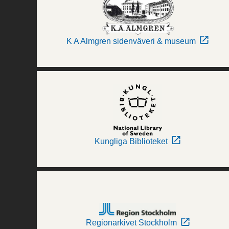
K A Almgren sidenväveri & museum
Kungliga Biblioteket
Regionarkivet Stockholm