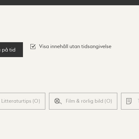
Visa innehåll utan tidsangivelse
a på tid
Litteraturtips
(
0
)
Film & rörlig bild
(
0
)