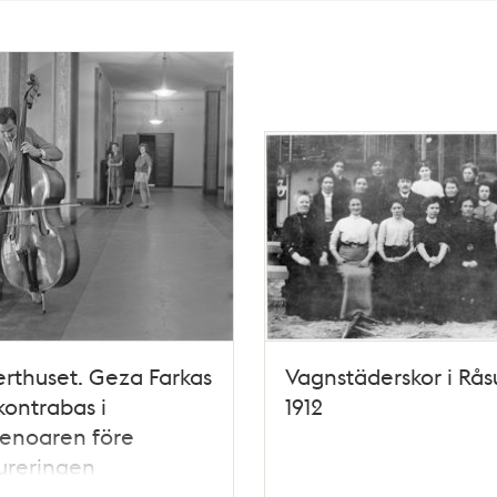
rthuset. Geza Farkas
Vagnstäderskor i Rå
kontrabas i
1912
enoaren före
ureringen