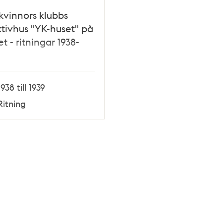
kvinnors klubbs
ktivhus "YK-huset" på
t - ritningar 1938-
1938 till 1939
Ritning