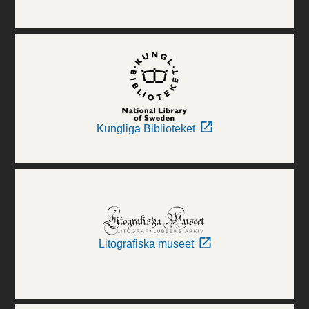
Kungliga Biblioteket
Litografiska museet