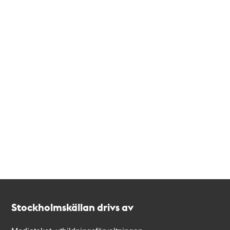
Kontakt
Stockholmskällan
Stockholmskällan drivs av