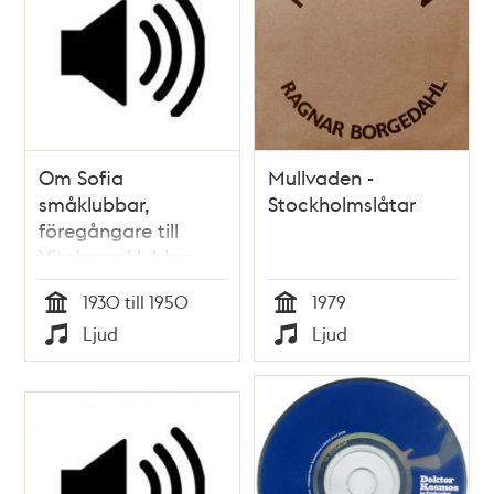
Om Sofia
Mullvaden -
småklubbar,
Stockholmslåtar
föregångare till
Vitabergsklubben.
1930 till 1950
1979
Tid
Tid
Ljud
Ljud
Typ
Typ