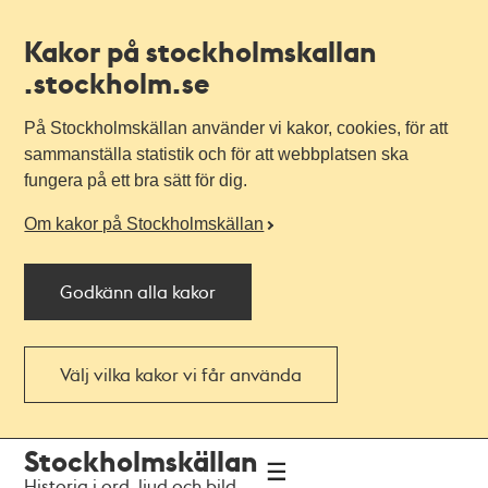
Kakor på stockholmskallan
.stockholm.se
På Stockholmskällan använder vi kakor, cookies, för att
sammanställa statistik och för att webbplatsen ska
fungera på ett bra sätt för dig.
Om kakor på Stockholmskällan
Godkänn alla kakor
Välj vilka kakor vi får använda
Till
Till
Stockholmskällan
navigationen
huvudinnehållet
Historia i ord, ljud och bild