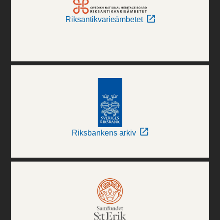
Riksantikvarieämbetet
Riksbankens arkiv