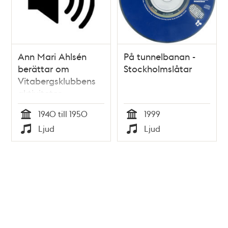
Ann Mari Ahlsén
På tunnelbanan -
berättar om
Stockholmslåtar
Vitabergsklubbens
aktiviteter.
1940 till 1950
1999
Tid
Tid
Ljud
Ljud
Typ
Typ