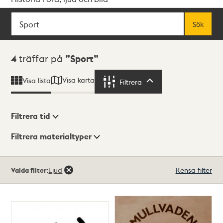
Sök
Fritextsök
Sök
Sökresultat
4
träffar på
Sport
Visa karta
Visa lista
Filtrera
Filtrera
Filtrera tid
Filtrera materialtyper
Visningsläge
Totalt
Valda filter:
Ljud
Rensa filter
4
träffar
Lista
Karta