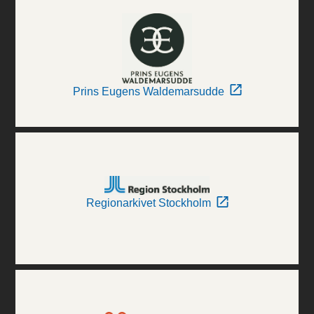
Prins Eugens Waldemarsudde
Regionarkivet Stockholm