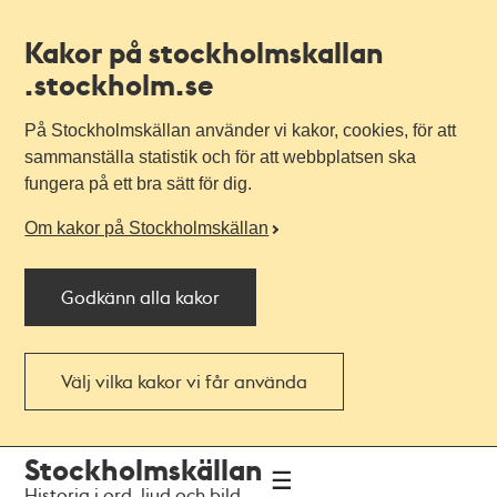
Kakor på stockholmskallan
.stockholm.se
På Stockholmskällan använder vi kakor, cookies, för att
sammanställa statistik och för att webbplatsen ska
fungera på ett bra sätt för dig.
Om kakor på Stockholmskällan
Godkänn alla kakor
Välj vilka kakor vi får använda
Till
Till
Stockholmskällan
navigationen
huvudinnehållet
Historia i ord, ljud och bild