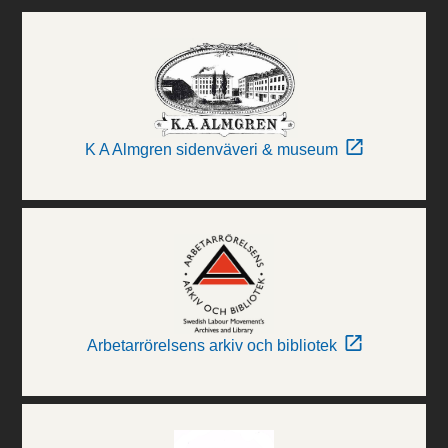
K A Almgren sidenväveri & museum
Arbetarrörelsens arkiv och bibliotek