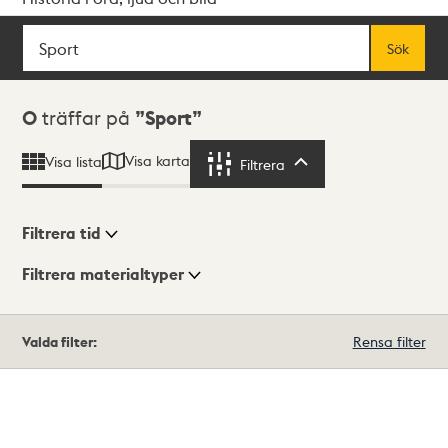
Sök
Fritextsök
Sök
Sökresultat
0
träffar på
Sport
Visa karta
Visa lista
Filtrera
Filtrera
Filtrera tid
Filtrera materialtyper
Visningsläge
Totalt
Valda filter:
Rensa filter
0
träffar
Lista
Karta