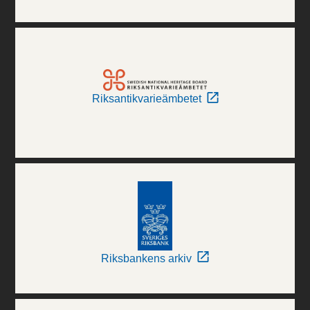
Riksantikvarieämbetet
Riksbankens arkiv