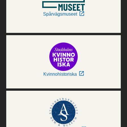
Spårvägsmuseet
Kvinnohistoriska