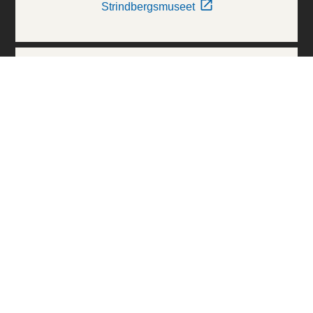
Strindbergsmuseet
Thielska Galleriet
Världskulturmuseerna