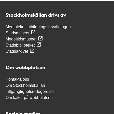
Kontakt
Stockholmskällan
Stockholmskällan drivs av
Medioteket, utbildningsförvaltningen
Stadsmuseet
Medeltidsmuseet
Stadsbiblioteket
Stadsarkivet
Om webbplatsen
Kontakta oss
Om Stockholmskällan
Tillgänglighetsredogörelse
Om kakor på webbplatsen
Sociala medier