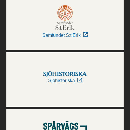
Samfundet S:t Erik
Sjöhistoriska