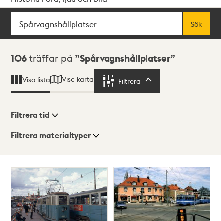
Sök
Fritextsök
Sök
Sökresultat
106
träffar på
Spårvagnshållplatser
Visa karta
Visa lista
Filtrera
Filtrera
Filtrera tid
Filtrera materialtyper
Visningsläge
Totalt
106
träffar
Lista
Karta