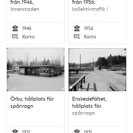
från 1946,
från 1956:
innerstaden
kollektivtrafik i
innerstaden
1946
1956
Tid
Tid
Karta
Karta
Typ
Typ
Örby, hållplats för
Enskedefältet,
spårvagn
hållplats för
spårvagn
1931
1931