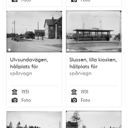
Typ
Typ
Ulvsundavägen,
Slussen, lilla kiosken,
hållplats för
hållplats för
spårvagn
spårvagn
1931
1931
Tid
Tid
Foto
Foto
Typ
Typ