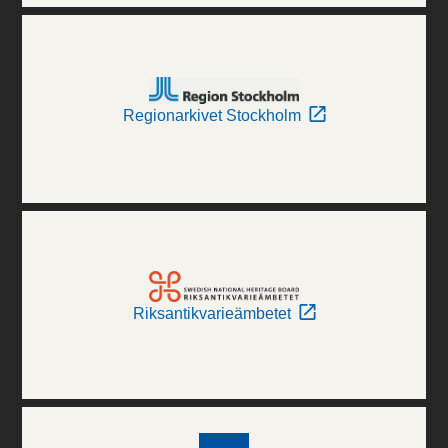
Regionarkivet Stockholm
Riksantikvarieämbetet