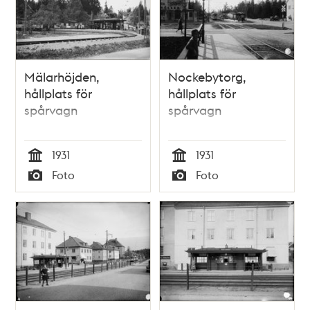
Mälarhöjden,
Nockebytorg,
hållplats för
hållplats för
spårvagn
spårvagn
1931
1931
Tid
Tid
Foto
Foto
Typ
Typ