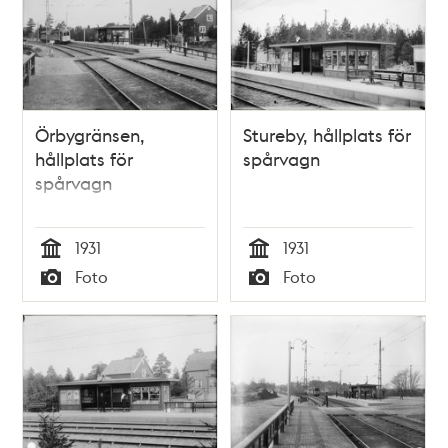
Örbygränsen,
Stureby, hållplats för
hållplats för
spårvagn
spårvagn
1931
1931
Tid
Tid
Foto
Foto
Typ
Typ