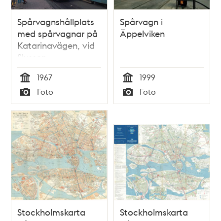
Spårvagnshållplats
Spårvagn i
med spårvagnar på
Äppelviken
Katarinavägen, vid
Slussen
1967
1999
Tid
Tid
Foto
Foto
Typ
Typ
Stockholmskarta
Stockholmskarta