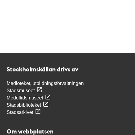
Kontakt
Stockholmskällan
Stockholmskällan drivs av
Medioteket, utbildningsförvaltningen
Stadsmuseet
Medeltidsmuseet
Stadsbiblioteket
Stadsarkivet
Om webbplatsen