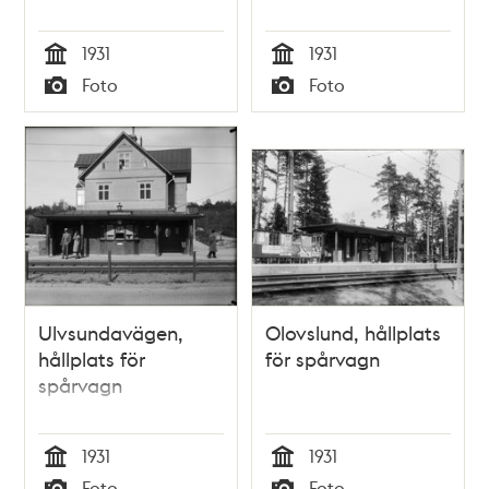
1931
1931
Tid
Tid
Foto
Foto
Typ
Typ
Ulvsundavägen,
Olovslund, hållplats
hållplats för
för spårvagn
spårvagn
1931
1931
Tid
Tid
Foto
Foto