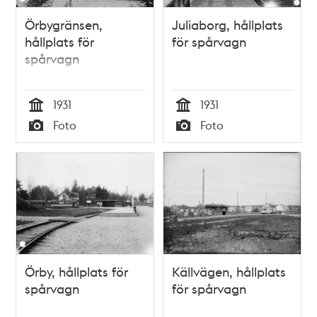
Örbygränsen,
Juliaborg, hållplats
hållplats för
för spårvagn
spårvagn
1931
1931
Tid
Tid
Foto
Foto
Typ
Typ
Örby, hållplats för
Källvägen, hållplats
spårvagn
för spårvagn