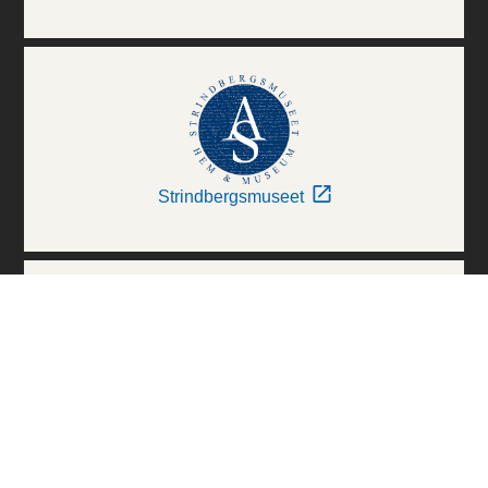
Strindbergsmuseet
Thielska Galleriet