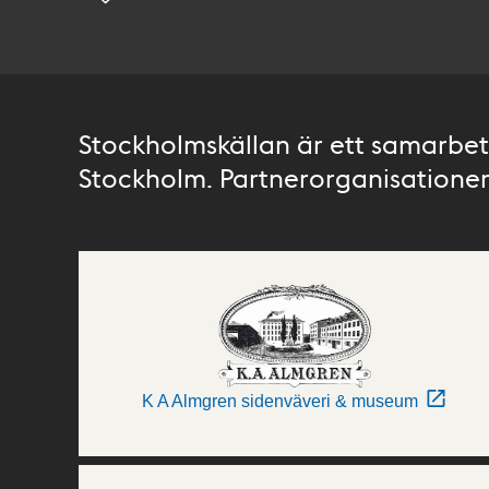
Stockholmskällan är ett samarbete
Stockholm. Partnerorganisationer 
K A Almgren sidenväveri & museum