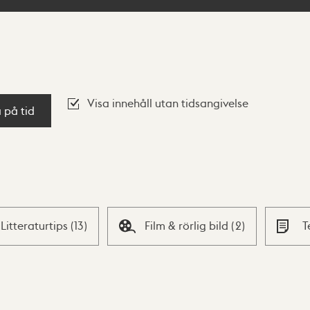
Visa innehåll utan tidsangivelse
a på tid
Litteraturtips
(
13
)
Film & rörlig bild
(
2
)
T