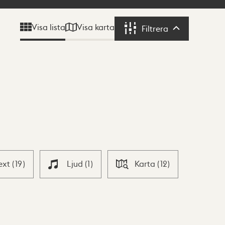
Visa karta
Visa lista
Filtrera
Filtrera
ext
(
19
)
Ljud
(
1
)
Karta
(
12
)