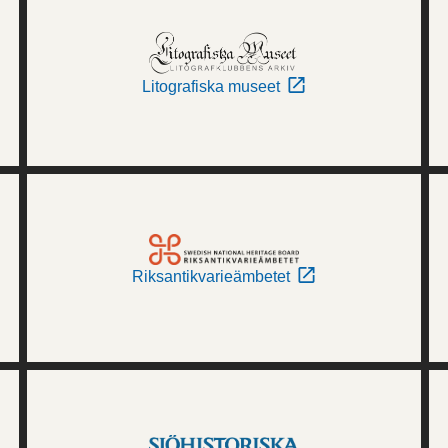
Litografiska museet
Riksantikvarieämbetet