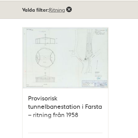
Totalt
Valda filter:
Ritning
1
träffar
Provisorisk
tunnelbanestation i Farsta
– ritning från 1958