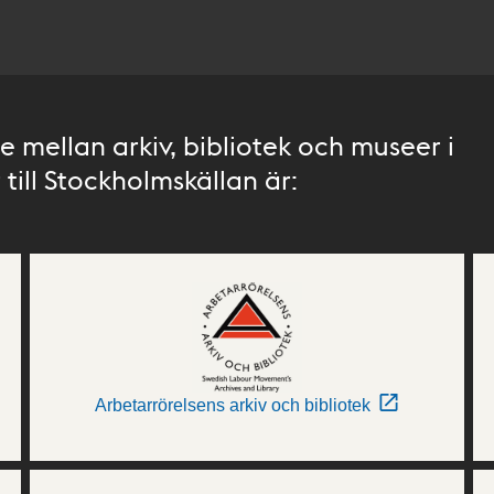
 mellan arkiv, bibliotek och museer i
till Stockholmskällan är:
Arbetarrörelsens arkiv och bibliotek