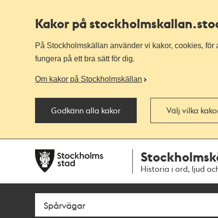
Kakor på stockholmskallan
.st
På Stockholmskällan använder vi kakor, cookies, för a
fungera på ett bra sätt för dig.
Om kakor på Stockholmskällan
Godkänn alla kakor
Välj vilka kak
Till
Till
Stockholmsk
navigationen
huvudinnehållet
Historia i ord, ljud oc
Sök
Fritextsök