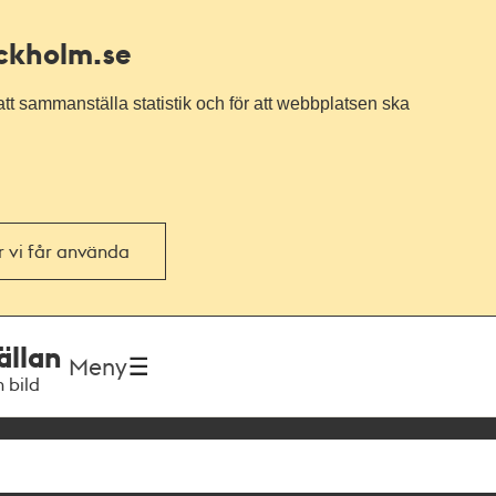
ockholm.se
tt sammanställa statistik och för att webbplatsen ska
or vi får använda
ällan
Meny
h bild