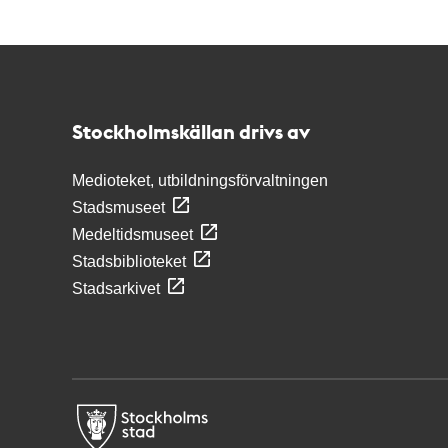
Kontakt
Stockholmskällan
Stockholmskällan drivs av
Medioteket, utbildningsförvaltningen
Stadsmuseet
Medeltidsmuseet
Stadsbiblioteket
Stadsarkivet