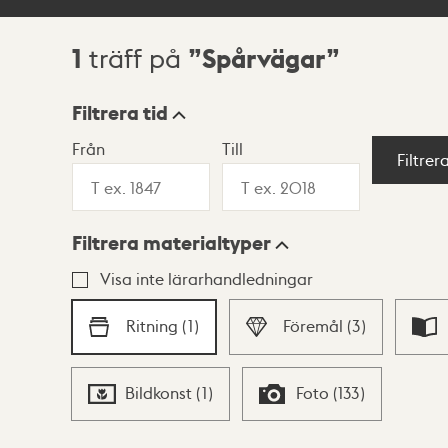
1
Spårvägar
träff på
Sökresultat
Filtrera tid
Från
Till
Visningsläge
Filtrer
Filtrera materialtyper
Lista
Karta
Visa inte lärarhandledningar
Ritning
(
1
)
Föremål
(
3
)
Bildkonst
(
1
)
Foto
(
133
)