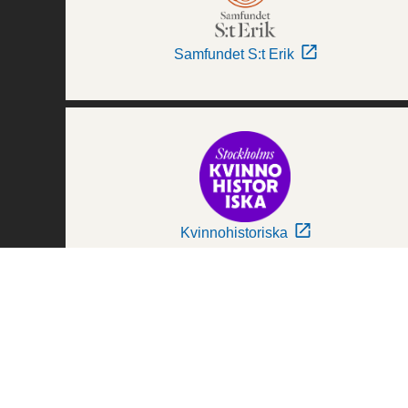
Samfundet S:t Erik
Kvinnohistoriska
Världskulturmuseerna