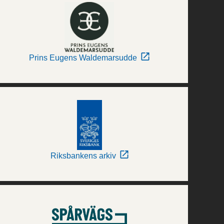
Prins Eugens Waldemarsudde
Riksbankens arkiv