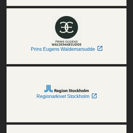
Prins Eugens Waldemarsudde
Regionarkivet Stockholm