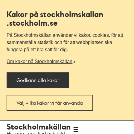
Kakor på stockholmskallan
.stockholm.se
På Stockholmskällan använder vi kakor, cookies, för att
sammanställa statistik och för att webbplatsen ska
fungera på ett bra sätt för dig.
Om kakor på Stockholmskällan
Godkänn alla kakor
Välj vilka kakor vi får använda
Till
Till
Stockholmskällan
navigationen
huvudinnehållet
Historia i ord, ljud och bild