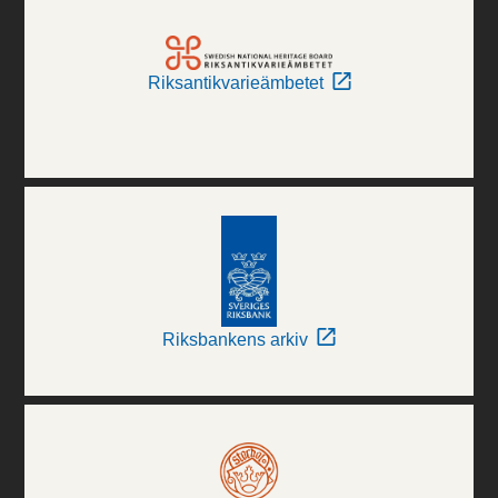
Riksantikvarieämbetet
Riksbankens arkiv