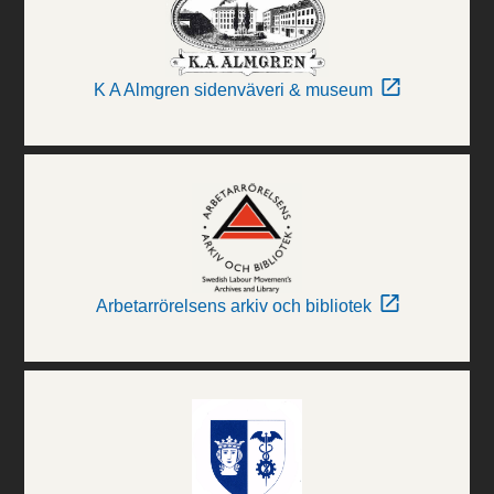
K A Almgren sidenväveri & museum
Arbetarrörelsens arkiv och bibliotek