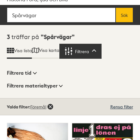
Sök
Fritextsök
Sök
Sökresultat
3
träffar på
Spårvägar
Visa karta
Visa lista
Filtrera
Filtrera
Filtrera tid
Filtrera materialtyper
Visningsläge
Totalt
Valda filter:
Föremål
Rensa filter
3
träffar
Lista
Karta