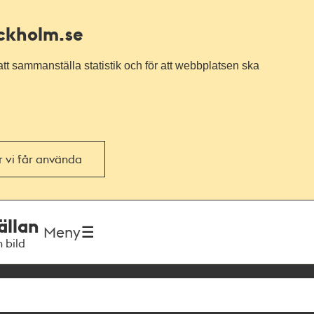
ockholm.se
tt sammanställa statistik och för att webbplatsen ska
or vi får använda
ällan
Meny
h bild