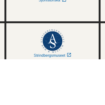
Sjöhistoriska
Strindbergsmuseet