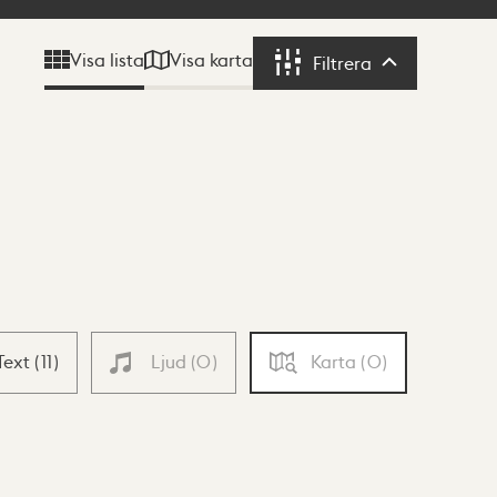
Visa karta
Visa lista
Filtrera
Filtrera
Text
(
11
)
Ljud
(
0
)
Karta
(
0
)