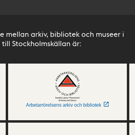
 mellan arkiv, bibliotek och museer i
till Stockholmskällan är:
Arbetarrörelsens arkiv och bibliotek