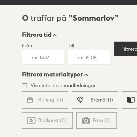
0
Sommarlov
träffar på
Sökresultat
Filtrera tid
Från
Till
Visningsläge
Filtrer
Filtrera materialtyper
Lista
Karta
Visa inte lärarhandledningar
Ritning
(
0
)
Föremål
(
1
)
Bildkonst
(
0
)
Foto
(
0
)