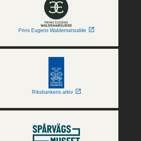
Prins Eugens Waldemarsudde
Riksbankens arkiv