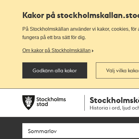
Kakor på stockholmskallan
.st
På Stockholmskällan använder vi kakor, cookies, för a
fungera på ett bra sätt för dig.
Om kakor på Stockholmskällan
Godkänn alla kakor
Välj vilka kak
Till
Till
Stockholmsk
navigationen
huvudinnehållet
Historia i ord, ljud oc
Sök
Fritextsök