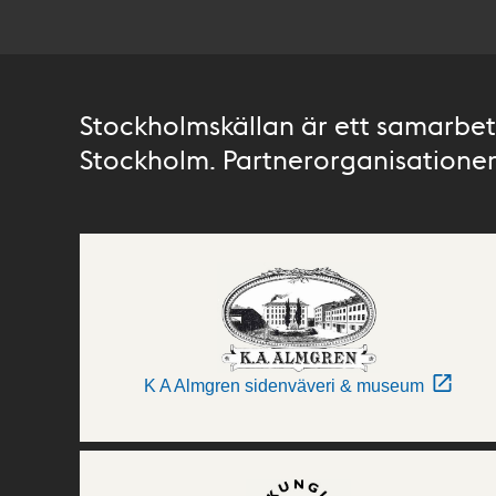
Stockholmskällan är ett samarbete
Stockholm. Partnerorganisationer 
K A Almgren sidenväveri & museum