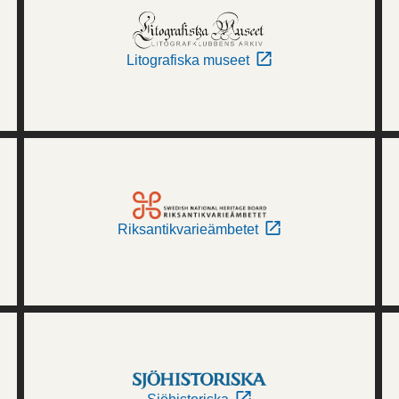
Litografiska museet
Riksantikvarieämbetet