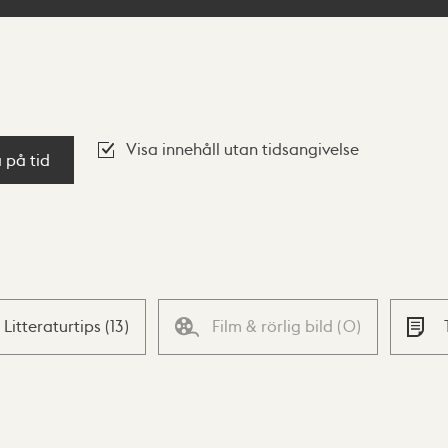
Visa innehåll utan tidsangivelse
a på tid
Litteraturtips
(
13
)
Film & rörlig bild
(
0
)