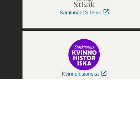
Samfundet S:t Erik
Kvinnohistoriska
Världskulturmuseerna