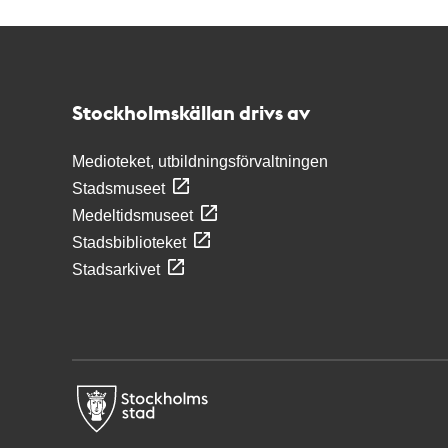
Kontakt
Stockholmskällan
Stockholmskällan drivs av
Medioteket, utbildningsförvaltningen
Stadsmuseet
Medeltidsmuseet
Stadsbiblioteket
Stadsarkivet