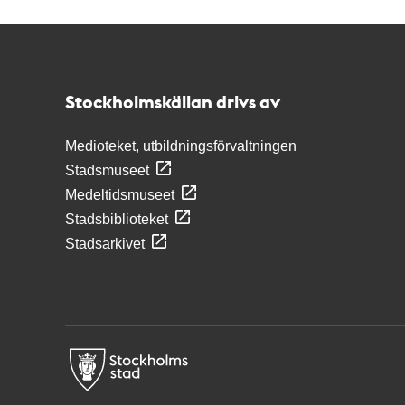
Kontakt
Stockholmskällan
Stockholmskällan drivs av
Medioteket, utbildningsförvaltningen
Stadsmuseet
Medeltidsmuseet
Stadsbiblioteket
Stadsarkivet