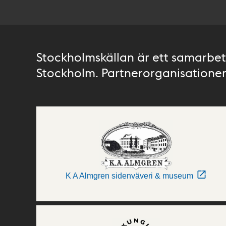
Stockholmskällan är ett samarbete
Stockholm. Partnerorganisationer 
K A Almgren sidenväveri & museum