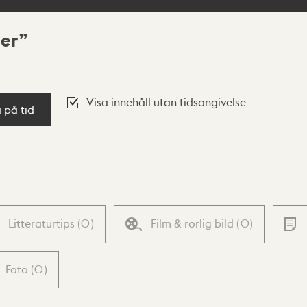
ner
Visa innehåll utan tidsangivelse
a på tid
Litteraturtips
(
0
)
Film & rörlig bild
(
0
)
Foto
(
0
)