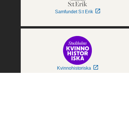
Samfundet S:t Erik
Kvinnohistoriska
Världskulturmuseerna