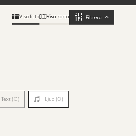
Visa karta
Visa lista
Filtrera
Filtrera
Text
(
0
)
Ljud
(
0
)