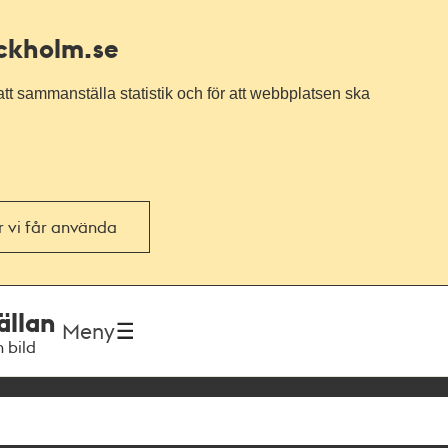
ockholm.se
tt sammanställa statistik och för att webbplatsen ska
or vi får använda
ällan
Meny
h bild