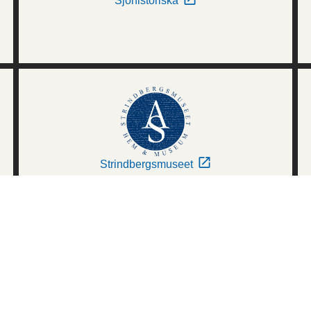
Sjöhistoriska
Strindbergsmuseet