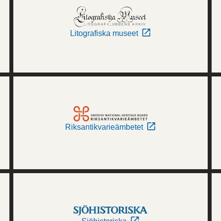
Litografiska museet
Riksantikvarieämbetet