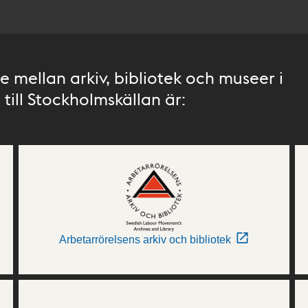
 mellan arkiv, bibliotek och museer i
till Stockholmskällan är:
Arbetarrörelsens arkiv och bibliotek