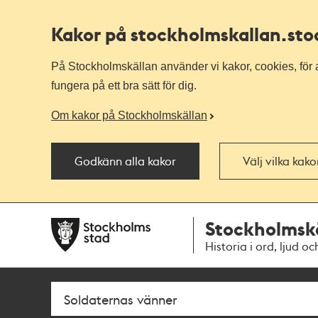
Kakor på stockholmskallan
.st
På Stockholmskällan använder vi kakor, cookies, för a
fungera på ett bra sätt för dig.
Om kakor på Stockholmskällan
Godkänn alla kakor
Välj vilka kak
Till
Till
Stockholmsk
navigationen
huvudinnehållet
Historia i ord, ljud oc
Sök
Fritextsök