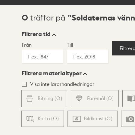
0
Soldaternas vän
träffar på
Sökresultat
Filtrera tid
Från
Till
Visningsläge
Filtrer
Filtrera materialtyper
Lista
Karta
Visa inte lärarhandledningar
Ritning
(
0
)
Föremål
(
0
)
Karta
(
0
)
Bildkonst
(
0
)