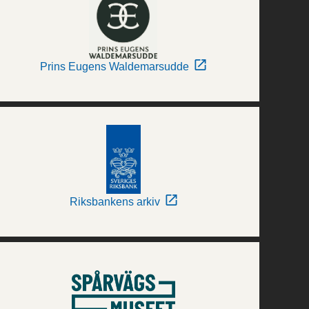
Prins Eugens Waldemarsudde
Riksbankens arkiv