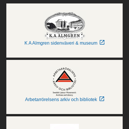
K A Almgren sidenväveri & museum
Arbetarrörelsens arkiv och bibliotek