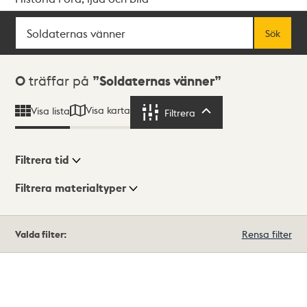
Sök
Fritextsök
Sök
Sökresultat
0
träffar på
Soldaternas vänner
Visa karta
Visa lista
Filtrera
Filtrera
Filtrera tid
Filtrera materialtyper
Visningsläge
Totalt
Valda filter:
Rensa filter
0
träffar
Lista
Karta