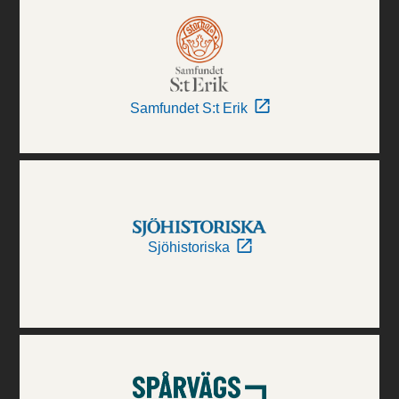
Samfundet S:t Erik
Sjöhistoriska