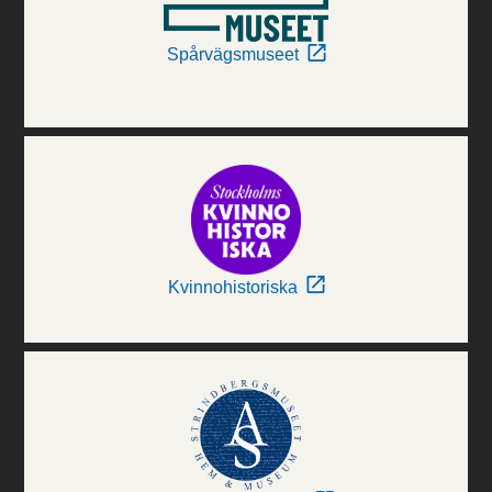
Spårvägsmuseet
Kvinnohistoriska