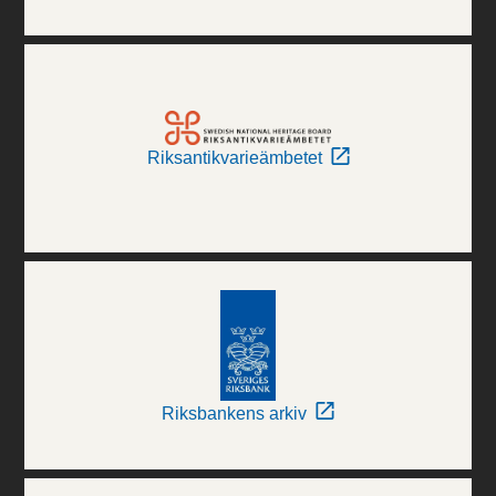
Riksantikvarieämbetet
Riksbankens arkiv