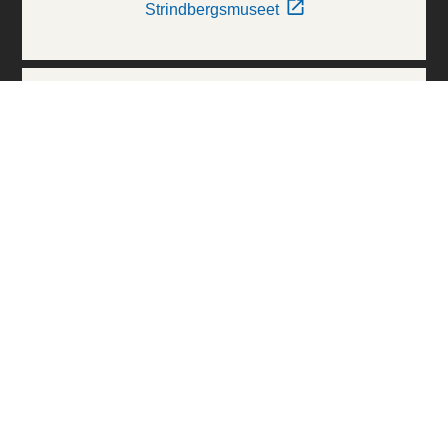
Strindbergsmuseet
Thielska Galleriet
Världskulturmuseerna