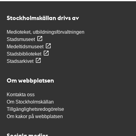
Kontakt
Stockholmskällan
Stockholmskällan drivs av
Medioteket, utbildningsförvaltningen
Stadsmuseet
Medeltidsmuseet
Stadsbiblioteket
Stadsarkivet
Om webbplatsen
Kontakta oss
Om Stockholmskällan
Tillgänglighetsredogörelse
Om kakor på webbplatsen
Sociala medier