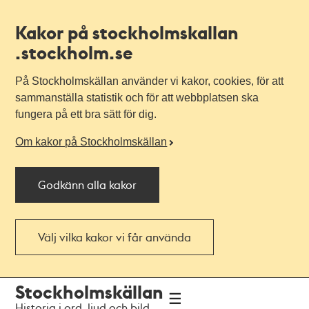
Kakor på stockholmskallan
.stockholm.se
På Stockholmskällan använder vi kakor, cookies, för att
sammanställa statistik och för att webbplatsen ska
fungera på ett bra sätt för dig.
Om kakor på Stockholmskällan
Godkänn alla kakor
Välj vilka kakor vi får använda
Till
Till
Stockholmskällan
navigationen
huvudinnehållet
Historia i ord, ljud och bild