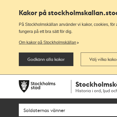
Kakor på stockholmskallan
.st
På Stockholmskällan använder vi kakor, cookies, för a
fungera på ett bra sätt för dig.
Om kakor på Stockholmskällan
Godkänn alla kakor
Välj vilka kak
Till
Till
Stockholmsk
navigationen
huvudinnehållet
Historia i ord, ljud oc
Sök
Fritextsök