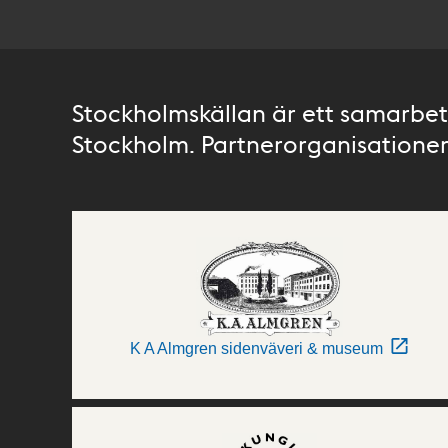
Stockholmskällan är ett samarbete
Stockholm. Partnerorganisationer 
K A Almgren sidenväveri & museum