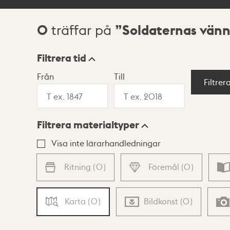
0
Soldaternas vän
träffar på
Sökresultat
Filtrera tid
Från
Till
Visningsläge
Filtrer
Filtrera materialtyper
Lista
Karta
Visa inte lärarhandledningar
Ritning
(
0
)
Föremål
(
0
)
Karta
(
0
)
Bildkonst
(
0
)