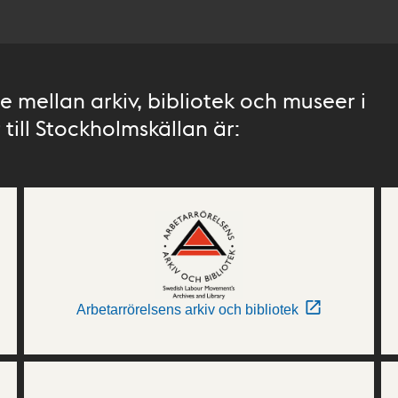
 mellan arkiv, bibliotek och museer i
till Stockholmskällan är:
Arbetarrörelsens arkiv och bibliotek