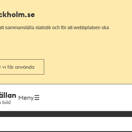
ockholm.se
tt sammanställa statistik och för att webbplatsen ska
or vi får använda
ällan
Meny
h bild