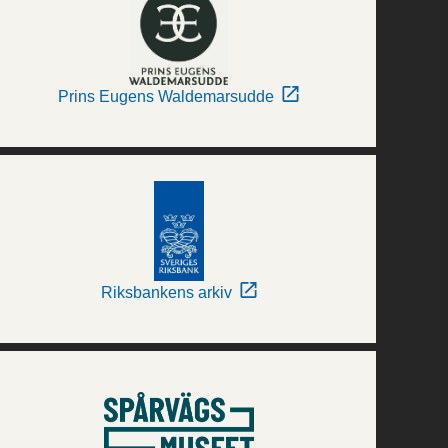
Prins Eugens Waldemarsudde
Riksbankens arkiv