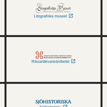
Litografiska museet
Riksantikvarieämbetet