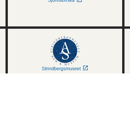
Sjöhistoriska
Strindbergsmuseet