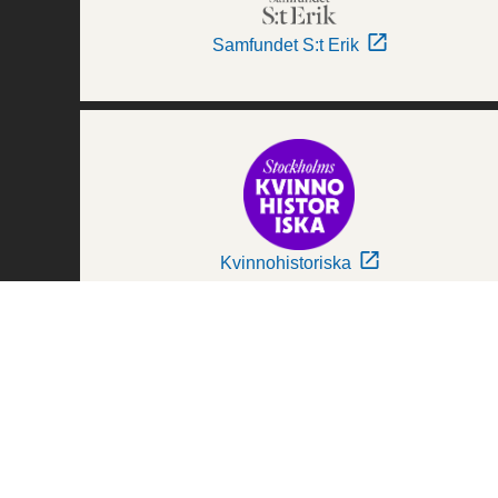
Samfundet S:t Erik
Kvinnohistoriska
Världskulturmuseerna