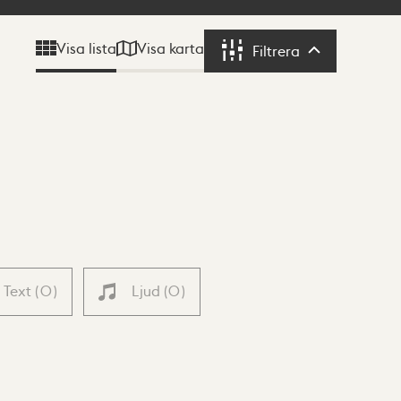
Visa karta
Visa lista
Filtrera
Filtrera
Text
(
0
)
Ljud
(
0
)