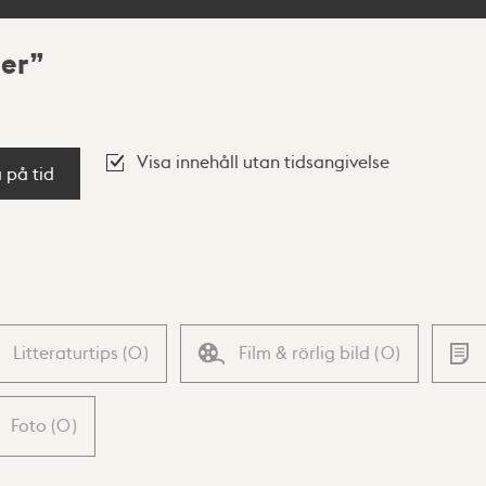
ner
Visa innehåll utan tidsangivelse
a på tid
Litteraturtips
(
0
)
Film & rörlig bild
(
0
)
Foto
(
0
)