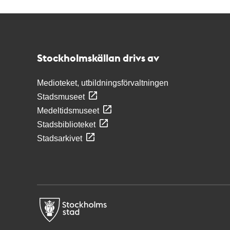
Kontakt
Stockholmskällan
Stockholmskällan drivs av
Medioteket, utbildningsförvaltningen
Stadsmuseet
Medeltidsmuseet
Stadsbiblioteket
Stadsarkivet