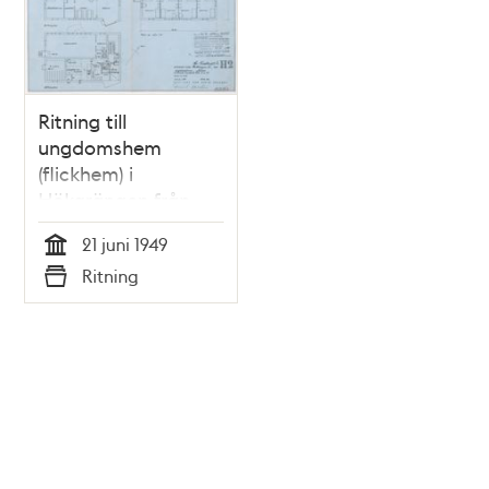
Ritning till
ungdomshem
(flickhem) i
Hökarängen från
1949
21 juni 1949
Tid
Ritning
Typ