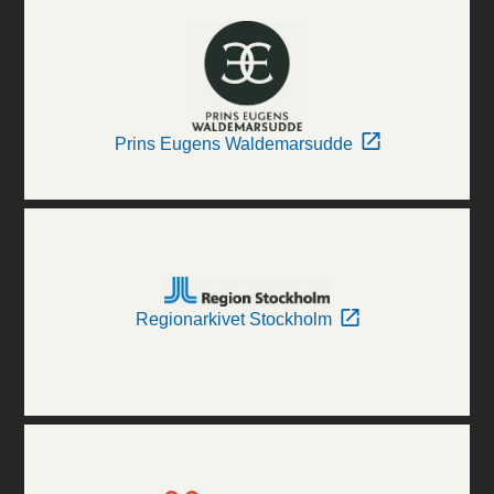
Prins Eugens Waldemarsudde
Regionarkivet Stockholm