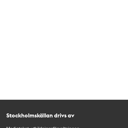
Kontakt
Stockholmskällan
Stockholmskällan drivs av