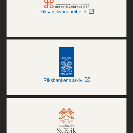
Riksantikvarieämbetet
Riksbankens arkiv