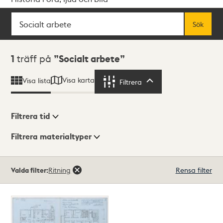
Sök
Fritextsök
Sök
Sökresultat
1
träff på
Socialt arbete
Visa karta
Visa lista
Filtrera
Filtrera
Filtrera tid
Filtrera materialtyper
Visningsläge
Totalt
Valda filter:
Ritning
Rensa filter
1
träffar
Lista
Karta