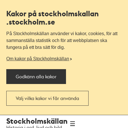
Kakor på stockholmskallan
.stockholm.se
På Stockholmskällan använder vi kakor, cookies, för att
sammanställa statistik och för att webbplatsen ska
fungera på ett bra sätt för dig.
Om kakor på Stockholmskällan
Godkänn alla kakor
Välj vilka kakor vi får använda
Till
Till
Stockholmskällan
navigationen
huvudinnehållet
Historia i ord, ljud och bild