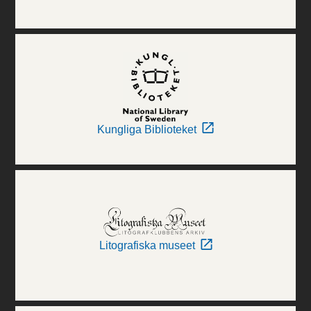
Kungliga Biblioteket
Litografiska museet