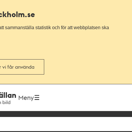
ockholm.se
tt sammanställa statistik och för att webbplatsen ska
or vi får använda
ällan
Meny
h bild