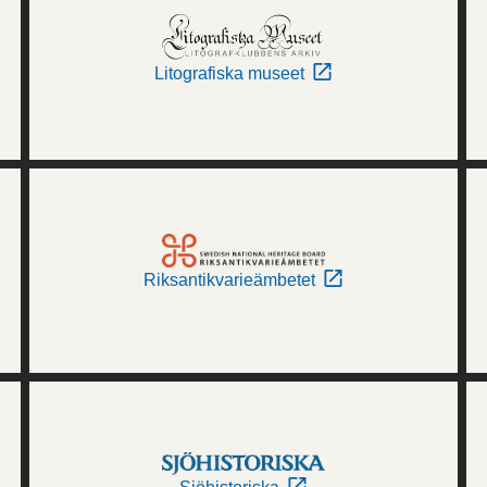
Litografiska museet
Riksantikvarieämbetet