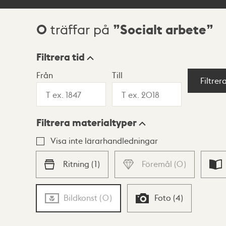
0
Socialt arbete
träffar på
Sökresultat
Filtrera tid
Från
Till
Visningsläge
Filtrer
Filtrera materialtyper
Lista
Karta
Visa inte lärarhandledningar
Ritning
(
1
)
Föremål
(
0
)
Bildkonst
(
0
)
Foto
(
4
)