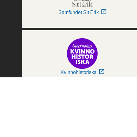
Samfundet S:t Erik
Kvinnohistoriska
Världskulturmuseerna