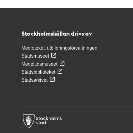
Kontakt
Stockholmskällan
Stockholmskällan drivs av
Medioteket, utbildningsförvaltningen
Stadsmuseet
Medeltidsmuseet
Stadsbiblioteket
Stadsarkivet