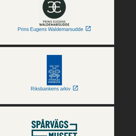
Prins Eugens Waldemarsudde
Riksbankens arkiv