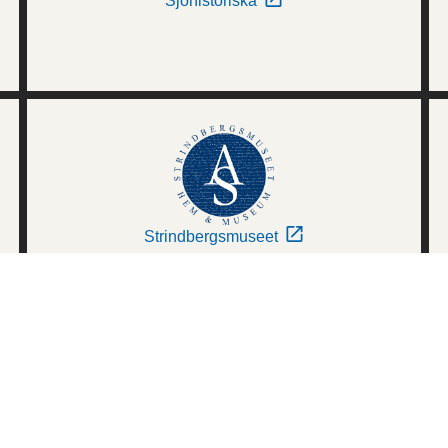
Sjöhistoriska
Strindbergsmuseet