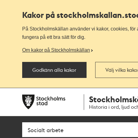
Kakor på stockholmskallan
.st
På Stockholmskällan använder vi kakor, cookies, för a
fungera på ett bra sätt för dig.
Om kakor på Stockholmskällan
Godkänn alla kakor
Välj vilka kak
Till
Till
Stockholmsk
navigationen
huvudinnehållet
Historia i ord, ljud oc
Sök
Fritextsök