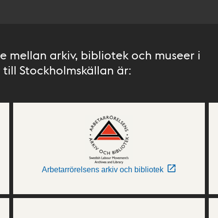
 mellan arkiv, bibliotek och museer i
till Stockholmskällan är:
Arbetarrörelsens arkiv och bibliotek