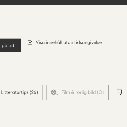
Visa innehåll utan tidsangivelse
a på tid
Litteraturtips
(
26
)
Film & rörlig bild
(
0
)