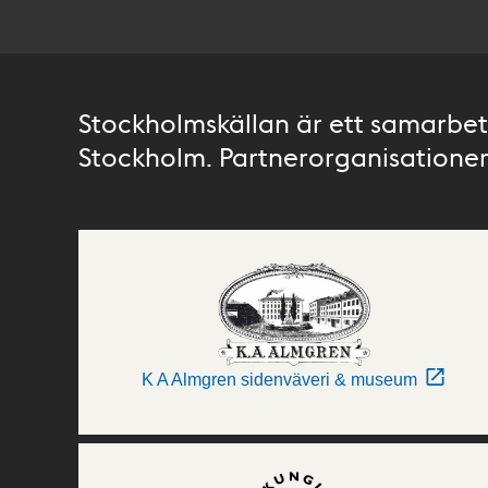
Stockholmskällan är ett samarbete
Stockholm. Partnerorganisationer 
K A Almgren sidenväveri & museum