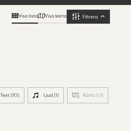
Visa karta
Visa lista
Filtrera
Filtrera
Text
(
10
)
Ljud
(
1
)
Karta
(
0
)