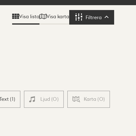
Visa karta
Visa lista
Filtrera
Filtrera
Text
(
1
)
Ljud
(
0
)
Karta
(
0
)