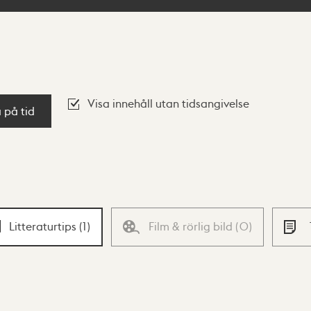
Visa innehåll utan tidsangivelse
a på tid
Litteraturtips
(
1
)
Film & rörlig bild
(
0
)