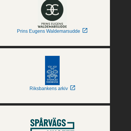
Prins Eugens Waldemarsudde
Riksbankens arkiv