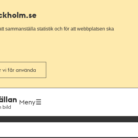
ockholm.se
tt sammanställa statistik och för att webbplatsen ska
or vi får använda
ällan
Meny
h bild