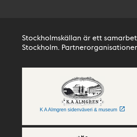
Stockholmskällan är ett samarbete
Stockholm. Partnerorganisationer 
K A Almgren sidenväveri & museum