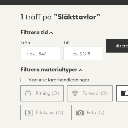
1
Släkttavlor
träff på
Sökresultat
Filtrera tid
Från
Till
Visningsläge
Filtrer
Filtrera materialtyper
Lista
Karta
Visa inte lärarhandledningar
Ritning
(
0
)
Föremål
(
0
)
Bildkonst
(
0
)
Foto
(
0
)