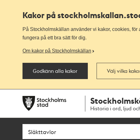
Kakor på stockholmskallan
.st
På Stockholmskällan använder vi kakor, cookies, för a
fungera på ett bra sätt för dig.
Om kakor på Stockholmskällan
Godkänn alla kakor
Välj vilka kak
Till
Till
Stockholmsk
navigationen
huvudinnehållet
Historia i ord, ljud oc
Sök
Fritextsök