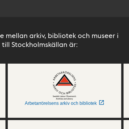
 mellan arkiv, bibliotek och museer i
till Stockholmskällan är:
Arbetarrörelsens arkiv och bibliotek