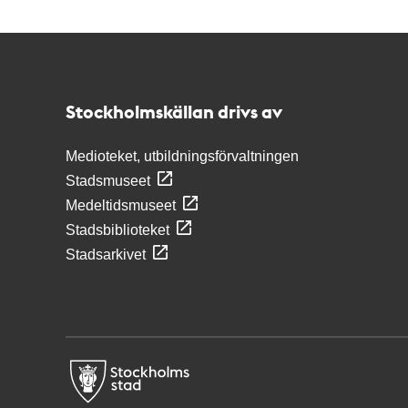
Kontakt
Stockholmskällan
Stockholmskällan drivs av
Medioteket, utbildningsförvaltningen
Stadsmuseet
Medeltidsmuseet
Stadsbiblioteket
Stadsarkivet