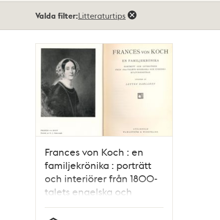
Totalt
Valda filter:
Litteraturtips
1
träffar
Frances von Koch : en
familjekrönika : porträtt
och interiörer från 1800-
talets engelska och
svenska kulturkretsar /
Lotten Dahlgren