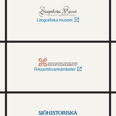
Litografiska museet
Riksantikvarieämbetet