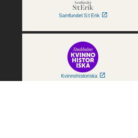
Samfundet S:t Erik
Kvinnohistoriska
Världskulturmuseerna