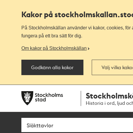
Kakor på stockholmskallan
.st
På Stockholmskällan använder vi kakor, cookies, för a
fungera på ett bra sätt för dig.
Om kakor på Stockholmskällan
Godkänn alla kakor
Välj vilka kak
Till
Till
Stockholmsk
navigationen
huvudinnehållet
Historia i ord, ljud oc
Sök
Fritextsök