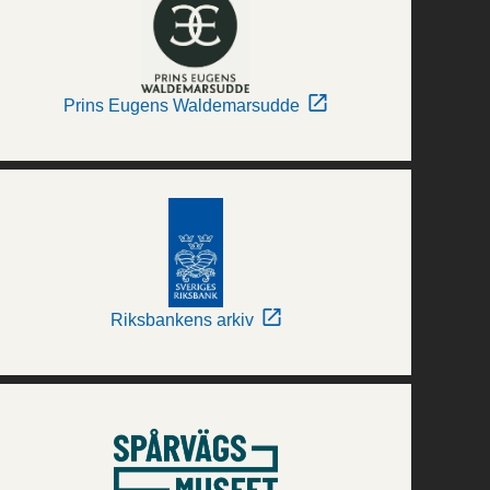
Prins Eugens Waldemarsudde
Riksbankens arkiv