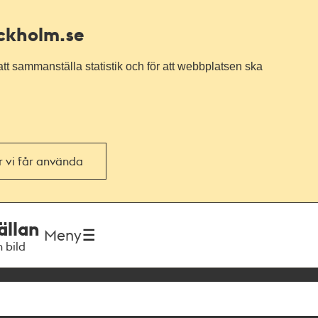
ockholm.se
tt sammanställa statistik och för att webbplatsen ska
or vi får använda
ällan
Meny
h bild