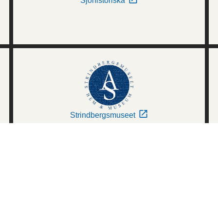
Sjöhistoriska
Strindbergsmuseet