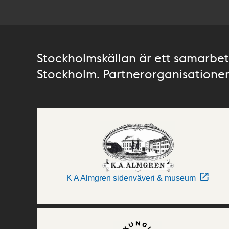
Stockholmskällan är ett samarbete
Stockholm. Partnerorganisationer 
K A Almgren sidenväveri & museum