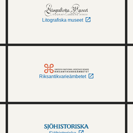
Litografiska museet
Riksantikvarieämbetet