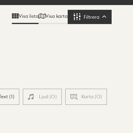
Visa karta
Visa lista
Filtrera
Filtrera
Text
(
1
)
Ljud
(
0
)
Karta
(
0
)