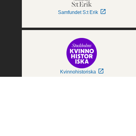
Samfundet S:t Erik
Kvinnohistoriska
Världskulturmuseerna