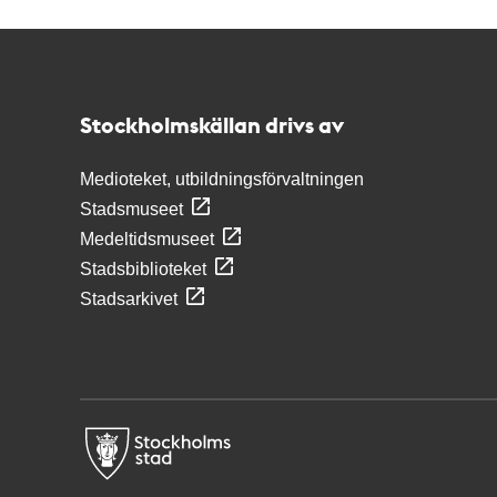
Kontakt
Stockholmskällan
Stockholmskällan drivs av
Medioteket, utbildningsförvaltningen
Stadsmuseet
Medeltidsmuseet
Stadsbiblioteket
Stadsarkivet