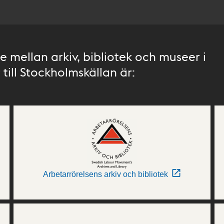
 mellan arkiv, bibliotek och museer i
till Stockholmskällan är:
Arbetarrörelsens arkiv och bibliotek