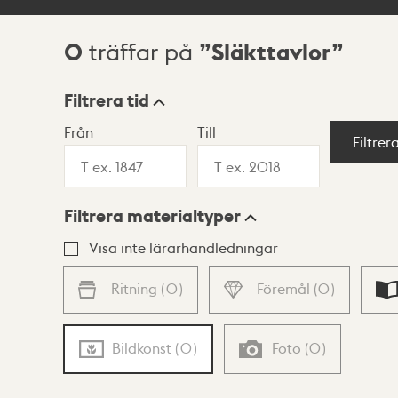
0
Släkttavlor
träffar på
Sökresultat
Filtrera tid
Från
Till
Visningsläge
Filtrer
Filtrera materialtyper
Lista
Karta
Visa inte lärarhandledningar
Ritning
(
0
)
Föremål
(
0
)
Bildkonst
(
0
)
Foto
(
0
)