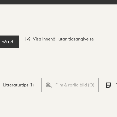
Visa innehåll utan tidsangivelse
a på tid
Litteraturtips
(
1
)
Film & rörlig bild
(
0
)