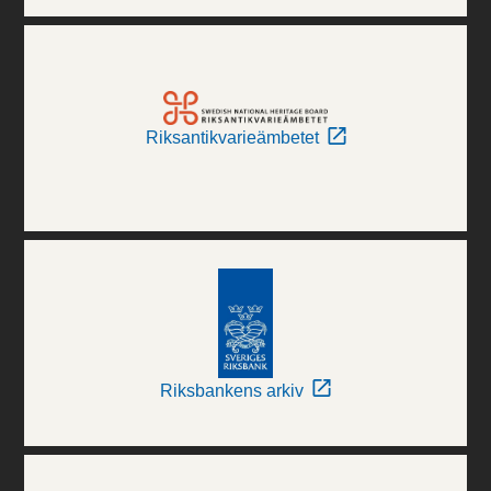
Riksantikvarieämbetet
Riksbankens arkiv