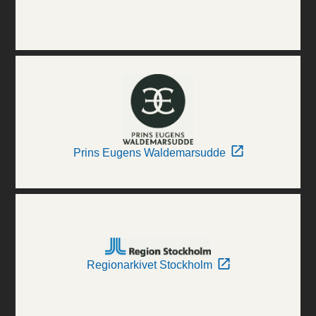
Prins Eugens Waldemarsudde
Regionarkivet Stockholm