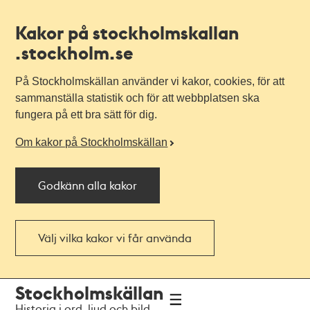
Kakor på stockholmskallan
.stockholm.se
På Stockholmskällan använder vi kakor, cookies, för att
sammanställa statistik och för att webbplatsen ska
fungera på ett bra sätt för dig.
Om kakor på Stockholmskällan
Godkänn alla kakor
Välj vilka kakor vi får använda
Till
Till
Stockholmskällan
navigationen
huvudinnehållet
Historia i ord, ljud och bild