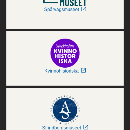
Spårvägsmuseet
Kvinnohistoriska
Strindbergsmuseet