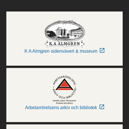
K A Almgren sidenväveri & museum
Arbetarrörelsens arkiv och bibliotek