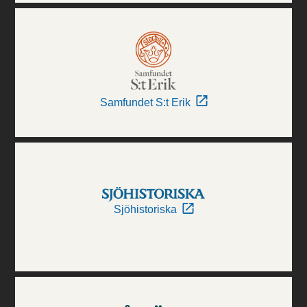
Samfundet S:t Erik
Sjöhistoriska