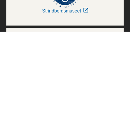
Strindbergsmuseet
Thielska Galleriet
Världskulturmuseerna