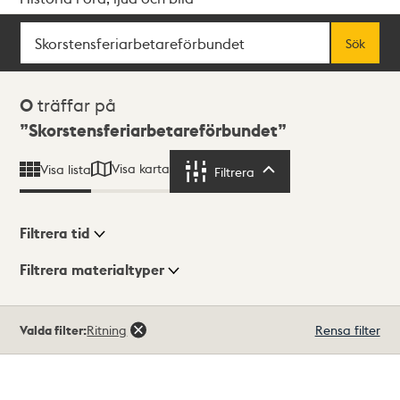
Sök
Fritextsök
Sök
Sökresultat
0
träffar på
Skorstensferiarbetareförbundet
Visa karta
Visa lista
Filtrera
Filtrera
Filtrera tid
Filtrera materialtyper
Visningsläge
Totalt
Valda filter:
Ritning
Rensa filter
0
träffar
Lista
Karta