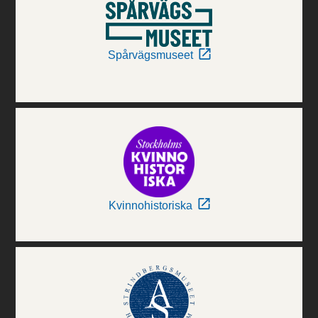
Spårvägsmuseet
Kvinnohistoriska