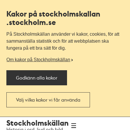
Kakor på stockholmskallan
.stockholm.se
På Stockholmskällan använder vi kakor, cookies, för att
sammanställa statistik och för att webbplatsen ska
fungera på ett bra sätt för dig.
Om kakor på Stockholmskällan
Godkänn alla kakor
Välj vilka kakor vi får använda
Till
Till
Stockholmskällan
navigationen
huvudinnehållet
Historia i ord, ljud och bild