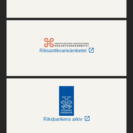
Riksantikvarieämbetet
Riksbankens arkiv