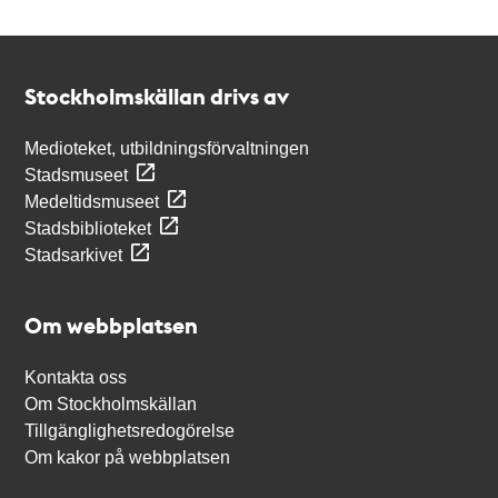
Kontakt
Stockholmskällan
Stockholmskällan drivs av
Medioteket, utbildningsförvaltningen
Stadsmuseet
Medeltidsmuseet
Stadsbiblioteket
Stadsarkivet
Om webbplatsen
Kontakta oss
Om Stockholmskällan
Tillgänglighetsredogörelse
Om kakor på webbplatsen