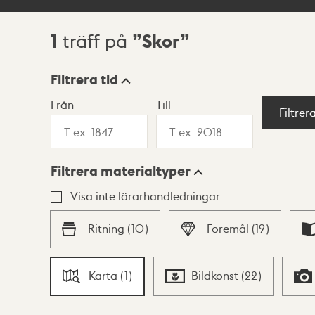
1
Skor
träff på
Sökresultat
Filtrera tid
Från
Till
Visningsläge
Filtrer
Filtrera materialtyper
Lista
Karta
Visa inte lärarhandledningar
Ritning
(
10
)
Föremål
(
19
)
Karta
(
1
)
Bildkonst
(
22
)