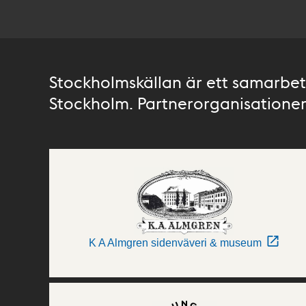
Stockholmskällan är ett samarbete
Stockholm. Partnerorganisationer 
K A Almgren sidenväveri & museum