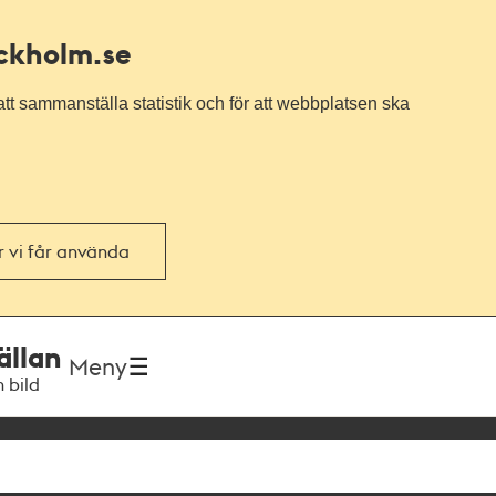
ockholm.se
tt sammanställa statistik och för att webbplatsen ska
or vi får använda
ällan
Meny
h bild