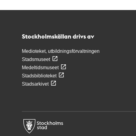
Kontakt
Stockholmskällan
Stockholmskällan drivs av
Medioteket, utbildningsförvaltningen
Stadsmuseet
Medeltidsmuseet
Stadsbiblioteket
Stadsarkivet