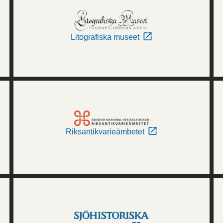
Litografiska museet
Riksantikvarieämbetet