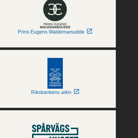
Prins Eugens Waldemarsudde
Riksbankens arkiv