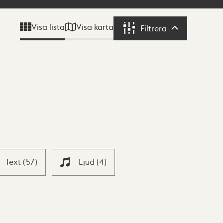
Visa karta
Visa lista
Filtrera
Filtrera
Text
(
57
)
Ljud
(
4
)