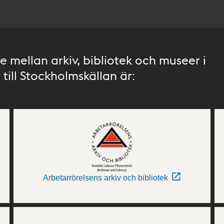
 mellan arkiv, bibliotek och museer i
till Stockholmskällan är:
Arbetarrörelsens arkiv och bibliotek