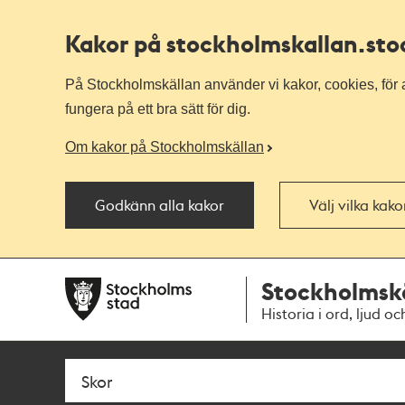
Kakor på stockholmskallan
.st
På Stockholmskällan använder vi kakor, cookies, för a
fungera på ett bra sätt för dig.
Om kakor på Stockholmskällan
Godkänn alla kakor
Välj vilka kak
Till
Till
Stockholmsk
navigationen
huvudinnehållet
Historia i ord, ljud oc
Sök
Fritextsök