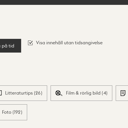
Visa innehåll utan tidsangivelse
a på tid
Litteraturtips
(
26
)
Film & rörlig bild
(
4
)
Foto
(
192
)