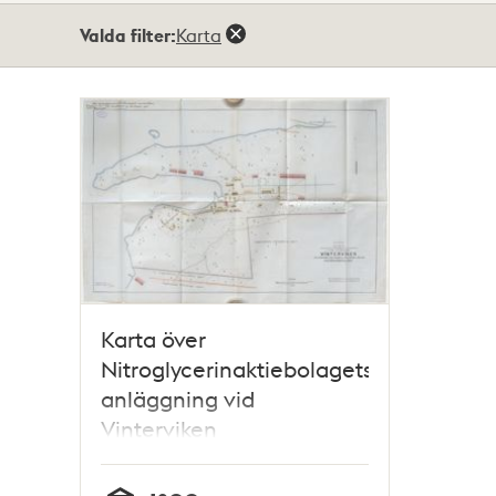
Totalt
Valda filter:
Karta
1
träffar
Karta över
Nitroglycerinaktiebolagets
anläggning vid
Vinterviken