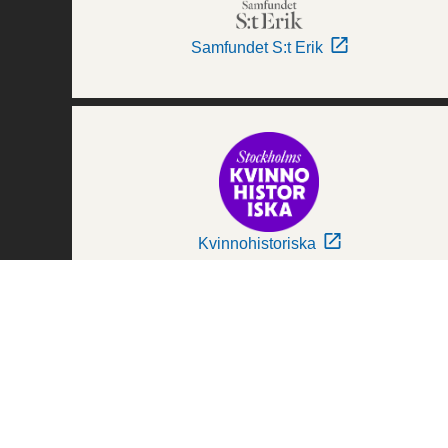
Samfundet S:t Erik
Kvinnohistoriska
Världskulturmuseerna