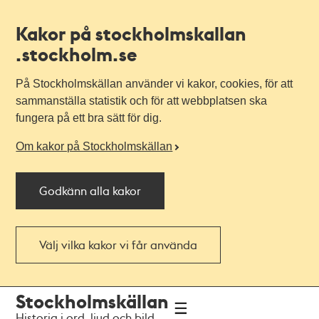
Kakor på stockholmskallan
.stockholm.se
På Stockholmskällan använder vi kakor, cookies, för att
sammanställa statistik och för att webbplatsen ska
fungera på ett bra sätt för dig.
Om kakor på Stockholmskällan
Godkänn alla kakor
Välj vilka kakor vi får använda
Till
Till
Stockholmskällan
navigationen
huvudinnehållet
Historia i ord, ljud och bild