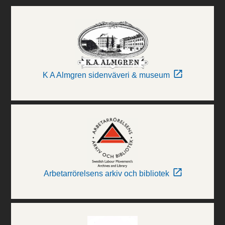
K A Almgren sidenväveri & museum
Arbetarrörelsens arkiv och bibliotek