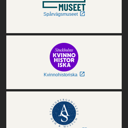
Spårvägsmuseet
Kvinnohistoriska