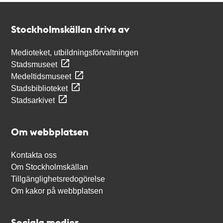
Kontakt
Stockholmskällan
Stockholmskällan drivs av
Medioteket, utbildningsförvaltningen
Stadsmuseet
Medeltidsmuseet
Stadsbiblioteket
Stadsarkivet
Om webbplatsen
Kontakta oss
Om Stockholmskällan
Tillgänglighetsredogörelse
Om kakor på webbplatsen
Sociala medier