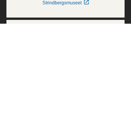
Strindbergsmuseet
Thielska Galleriet
Världskulturmuseerna