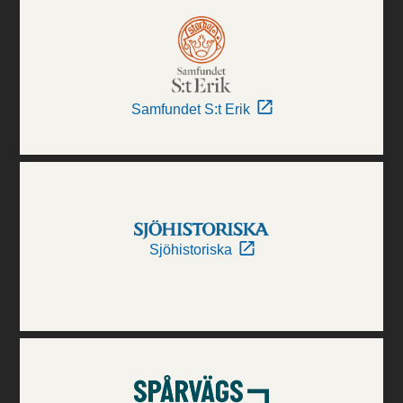
Samfundet S:t Erik
Sjöhistoriska