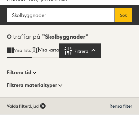
Sök
Fritextsök
Sök
Sökresultat
0
träffar på
Skolbyggnader
Visa karta
Visa lista
Filtrera
Filtrera
Filtrera tid
Filtrera materialtyper
Visningsläge
Totalt
Valda filter:
Ljud
Rensa filter
0
träffar
Lista
Karta