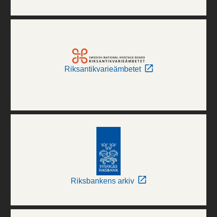
Riksantikvarieämbetet
Riksbankens arkiv