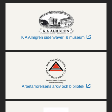
K A Almgren sidenväveri & museum
Arbetarrörelsens arkiv och bibliotek