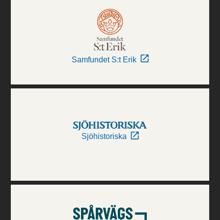
Samfundet S:t Erik
Sjöhistoriska