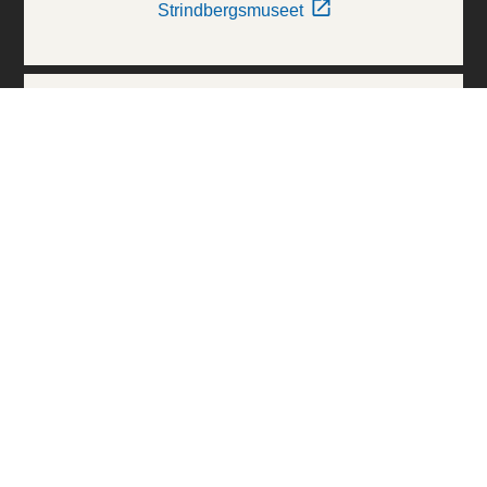
Strindbergsmuseet
Thielska Galleriet
Världskulturmuseerna