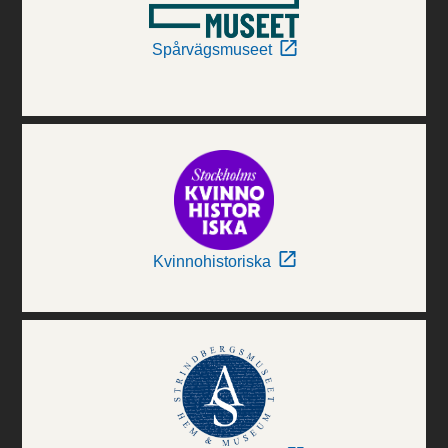
Spårvägsmuseet
Kvinnohistoriska