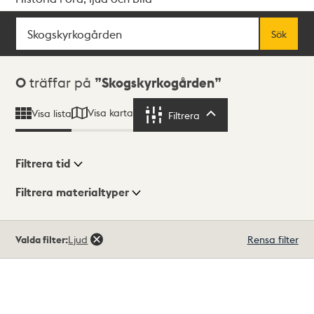
Sök
Fritextsök
Sök
Sökresultat
0
träffar på
Skogskyrkogården
Visa karta
Visa lista
Filtrera
Filtrera
Filtrera tid
Filtrera materialtyper
Visningsläge
Totalt
Valda filter:
Ljud
Rensa filter
0
träffar
Lista
Karta