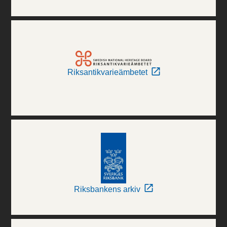
Riksantikvarieämbetet
Riksbankens arkiv