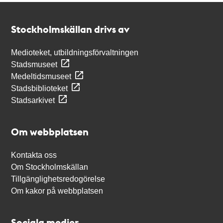
Kontakt
Stockholmskällan
Stockholmskällan drivs av
Medioteket, utbildningsförvaltningen
Stadsmuseet
Medeltidsmuseet
Stadsbiblioteket
Stadsarkivet
Om webbplatsen
Kontakta oss
Om Stockholmskällan
Tillgänglighetsredogörelse
Om kakor på webbplatsen
Sociala medier