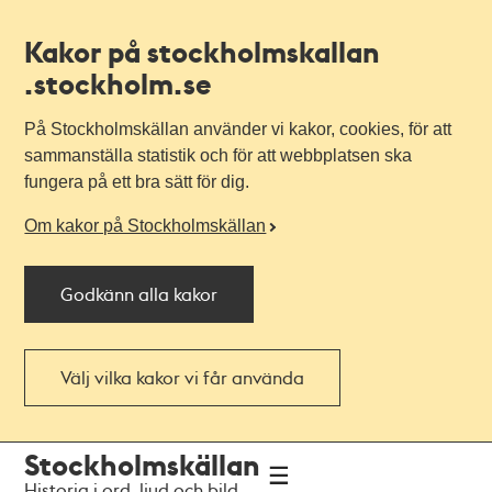
Kakor på stockholmskallan
.stockholm.se
På Stockholmskällan använder vi kakor, cookies, för att
sammanställa statistik och för att webbplatsen ska
fungera på ett bra sätt för dig.
Om kakor på Stockholmskällan
Godkänn alla kakor
Välj vilka kakor vi får använda
Till
Till
Stockholmskällan
navigationen
huvudinnehållet
Historia i ord, ljud och bild