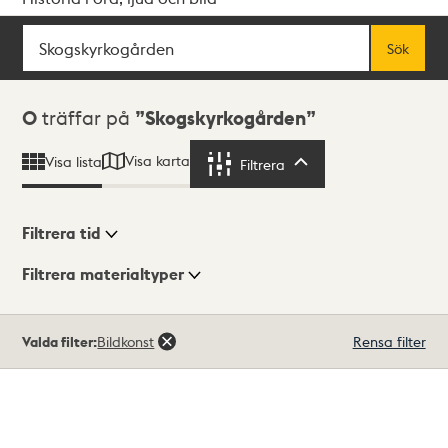
Sök
Fritextsök
Sök
Sökresultat
0
träffar på
Skogskyrkogården
Visa karta
Visa lista
Filtrera
Filtrera
Filtrera tid
Filtrera materialtyper
Visningsläge
Totalt
Valda filter:
Bildkonst
Rensa filter
0
träffar
Lista
Karta