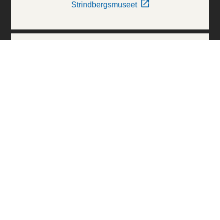
Strindbergsmuseet
Thielska Galleriet
Världskulturmuseerna