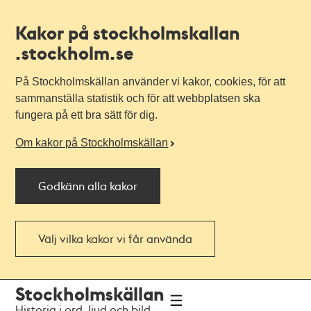
Kakor på stockholmskallan
.stockholm.se
På Stockholmskällan använder vi kakor, cookies, för att
sammanställa statistik och för att webbplatsen ska
fungera på ett bra sätt för dig.
Om kakor på Stockholmskällan
Godkänn alla kakor
Välj vilka kakor vi får använda
Till
Till
Stockholmskällan
navigationen
huvudinnehållet
Historia i ord, ljud och bild