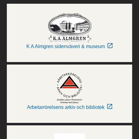
K A Almgren sidenväveri & museum
Arbetarrörelsens arkiv och bibliotek