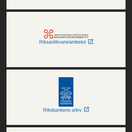
Riksantikvarieämbetet
Riksbankens arkiv