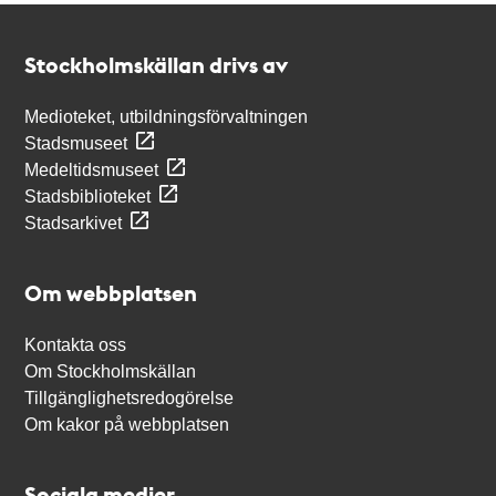
Kontakt
Stockholmskällan
Stockholmskällan drivs av
Medioteket, utbildningsförvaltningen
Stadsmuseet
Medeltidsmuseet
Stadsbiblioteket
Stadsarkivet
Om webbplatsen
Kontakta oss
Om Stockholmskällan
Tillgänglighetsredogörelse
Om kakor på webbplatsen
Sociala medier