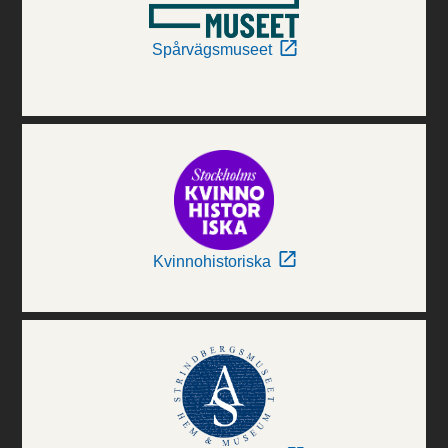
Spårvägsmuseet
Kvinnohistoriska