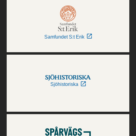
Samfundet S:t Erik
Sjöhistoriska