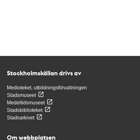
Kontakt
Stockholmskällan
Stockholmskällan drivs av
Medioteket, utbildningsförvaltningen
Stadsmuseet
Medeltidsmuseet
Stadsbiblioteket
Stadsarkivet
Om webbplatsen