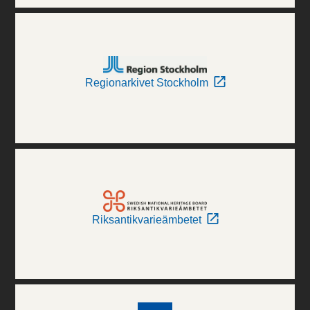
Regionarkivet Stockholm
Riksantikvarieämbetet