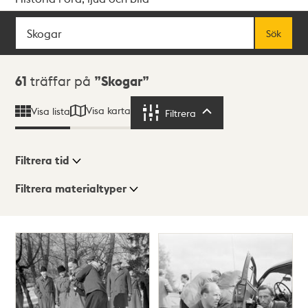
Sök
Fritextsök
Sök
Sökresultat
61
träffar på
Skogar
Visa karta
Visa lista
Filtrera
Filtrera
Filtrera tid
Filtrera materialtyper
Visningsläge
Totalt
61
träffar
Lista
Karta