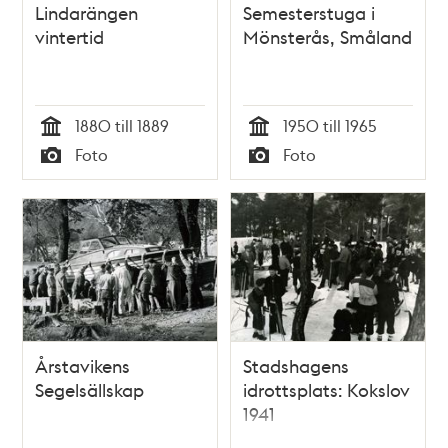
Lindarängen
Semesterstuga i
vintertid
Mönsterås, Småland
1880 till 1889
1950 till 1965
Tid
Tid
Foto
Foto
Typ
Typ
Årstavikens
Stadshagens
Segelsällskap
idrottsplats: Kokslov
1941