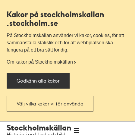
Kakor på stockholmskallan
.stockholm.se
På Stockholmskällan använder vi kakor, cookies, för att
sammanställa statistik och för att webbplatsen ska
fungera på ett bra sätt för dig.
Om kakor på Stockholmskällan
Godkänn alla kakor
Välj vilka kakor vi får använda
Till
Till
Stockholmskällan
navigationen
huvudinnehållet
Historia i ord, ljud och bild