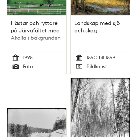
Hästar och ryttare
Landskap med sjö
på Järvafältet med
och skog
Akalla i bakgrunden
1998
1890 till 1899
Tid
Tid
Foto
Bildkonst
Typ
Typ