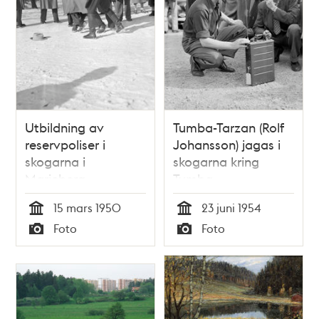
Utbildning av
Tumba-Tarzan (Rolf
reservpoliser i
Johansson) jagas i
skogarna i
skogarna kring
Marieberg
Tumba
15 mars 1950
23 juni 1954
Tid
Tid
Foto
Foto
Typ
Typ