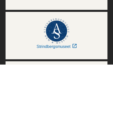
Strindbergsmuseet
Thielska Galleriet