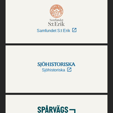
Samfundet S:t Erik
Sjöhistoriska