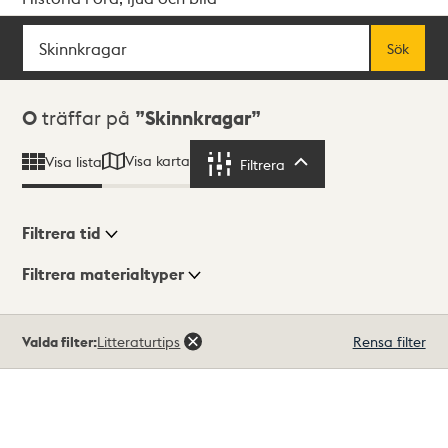
Sök
Fritextsök
Sök
Sökresultat
0
träffar på
Skinnkragar
Visa karta
Visa lista
Filtrera
Filtrera
Filtrera tid
Filtrera materialtyper
Visningsläge
Totalt
Valda filter:
Litteraturtips
Rensa filter
0
träffar
Lista
Karta