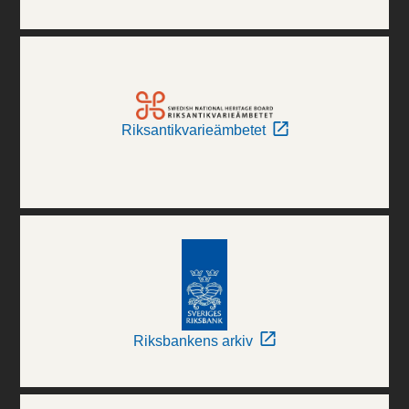
Riksantikvarieämbetet
Riksbankens arkiv