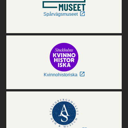
Spårvägsmuseet
Kvinnohistoriska