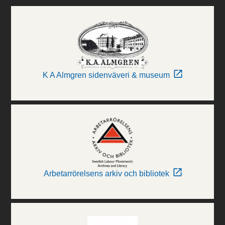
K A Almgren sidenväveri & museum
Arbetarrörelsens arkiv och bibliotek