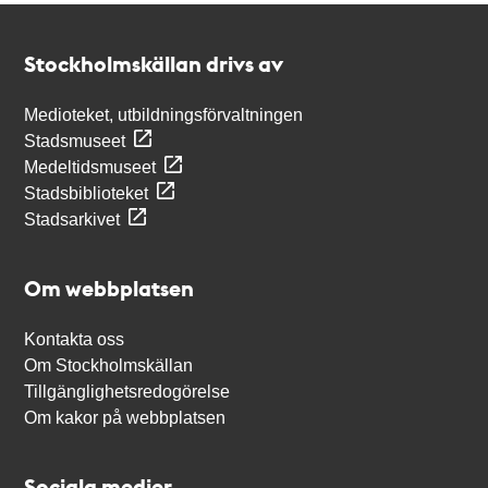
Kontakt
Stockholmskällan
Stockholmskällan drivs av
Medioteket, utbildningsförvaltningen
Stadsmuseet
Medeltidsmuseet
Stadsbiblioteket
Stadsarkivet
Om webbplatsen
Kontakta oss
Om Stockholmskällan
Tillgänglighetsredogörelse
Om kakor på webbplatsen
Sociala medier