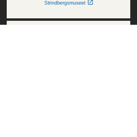
Strindbergsmuseet
Thielska Galleriet
Världskulturmuseerna