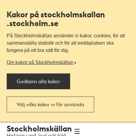
Kakor på stockholmskallan
.stockholm.se
På Stockholmskällan använder vi kakor, cookies, för att
sammanställa statistik och för att webbplatsen ska
fungera på ett bra sätt för dig.
Om kakor på Stockholmskällan
Godkänn alla kakor
Välj vilka kakor vi får använda
Till
Till
Stockholmskällan
navigationen
huvudinnehållet
Historia i ord, ljud och bild