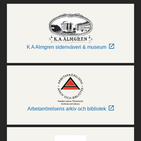
K A Almgren sidenväveri & museum
Arbetarrörelsens arkiv och bibliotek