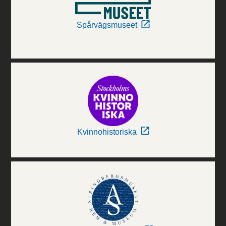
Spårvägsmuseet
Kvinnohistoriska