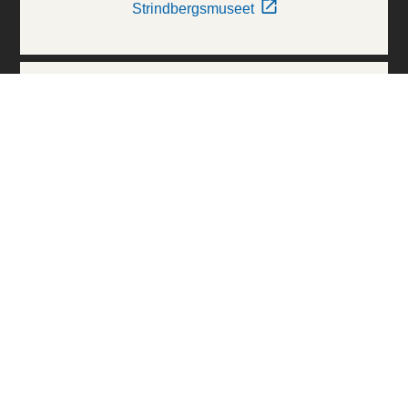
Strindbergsmuseet
Thielska Galleriet
Världskulturmuseerna