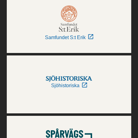
Samfundet S:t Erik
Sjöhistoriska