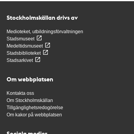
Kontakt
Stockholmskällan
Stockholmskällan drivs av
Medioteket, utbildningsförvaltningen
Stadsmuseet
Medeltidsmuseet
Stadsbiblioteket
Stadsarkivet
Om webbplatsen
Kontakta oss
Om Stockholmskällan
Tillgänglighetsredogörelse
Om kakor på webbplatsen
Sociala medier