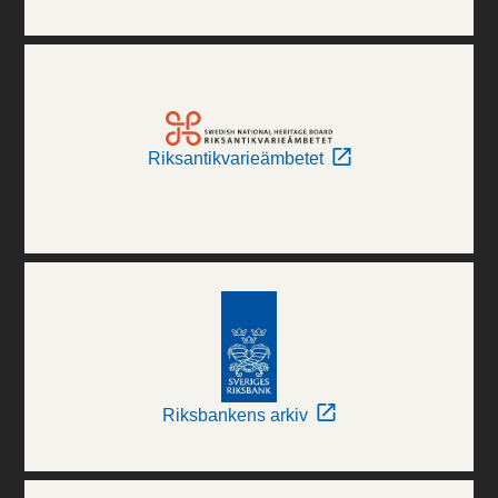
Riksantikvarieämbetet
Riksbankens arkiv