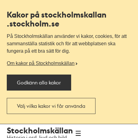
Kakor på stockholmskallan
.stockholm.se
På Stockholmskällan använder vi kakor, cookies, för att
sammanställa statistik och för att webbplatsen ska
fungera på ett bra sätt för dig.
Om kakor på Stockholmskällan
Godkänn alla kakor
Välj vilka kakor vi får använda
Till
Till
Stockholmskällan
navigationen
huvudinnehållet
Historia i ord, ljud och bild