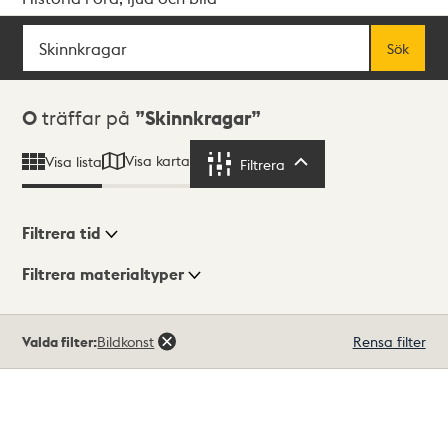
Sök
Fritextsök
Sök
Sökresultat
0
träffar på
Skinnkragar
Visa karta
Visa lista
Filtrera
Filtrera
Filtrera tid
Filtrera materialtyper
Visningsläge
Totalt
Valda filter:
Bildkonst
Rensa filter
0
träffar
Lista
Karta