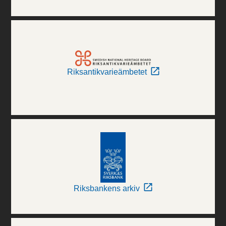
Riksantikvarieämbetet
Riksbankens arkiv