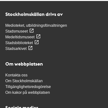
Kontakt
Stockholmskällan
Stockholmskällan drivs av
Medioteket, utbildningsförvaltningen
Stadsmuseet
Medeltidsmuseet
Stadsbiblioteket
Stadsarkivet
Om webbplatsen
Kontakta oss
Om Stockholmskällan
Tillgänglighetsredogörelse
Om kakor på webbplatsen
Sociala medier