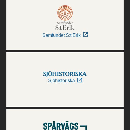
Samfundet S:t Erik
Sjöhistoriska