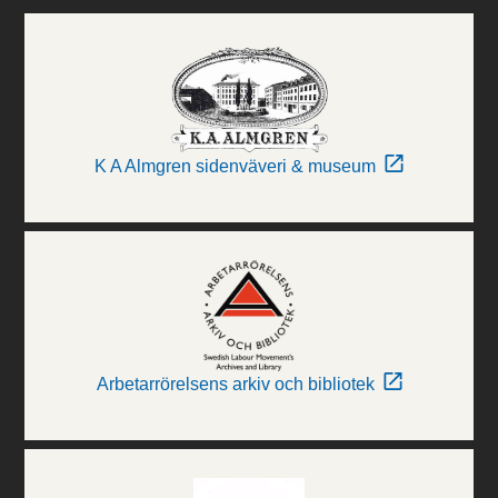
K A Almgren sidenväveri & museum
Arbetarrörelsens arkiv och bibliotek