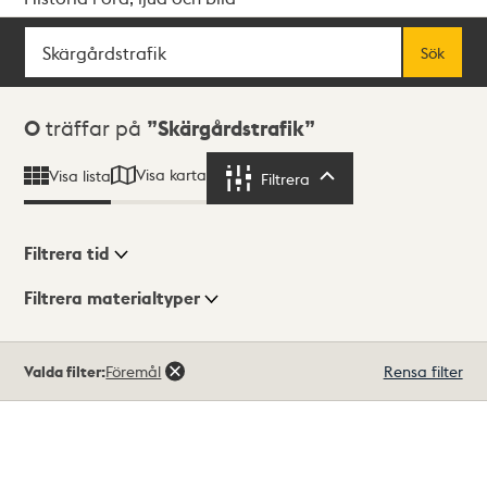
Sök
Fritextsök
Sök
Sökresultat
0
träffar på
Skärgårdstrafik
Visa karta
Visa lista
Filtrera
Filtrera
Filtrera tid
Filtrera materialtyper
Visningsläge
Totalt
Valda filter:
Föremål
Rensa filter
0
träffar
Lista
Karta