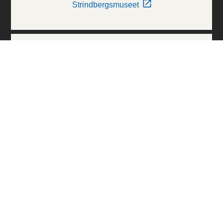
Strindbergsmuseet
Thielska Galleriet
Världskulturmuseerna