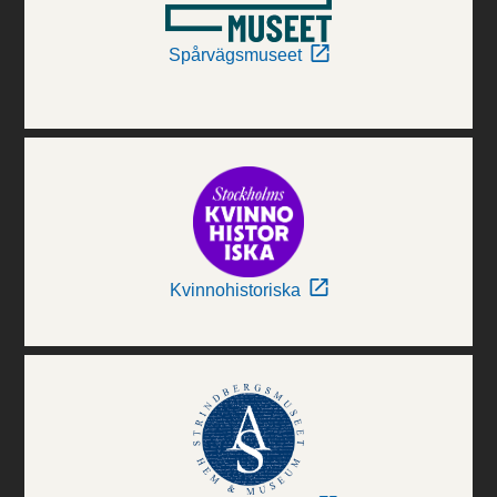
Spårvägsmuseet
Kvinnohistoriska