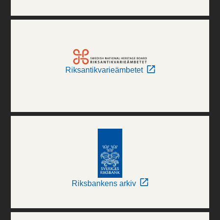
Riksantikvarieämbetet
Riksbankens arkiv