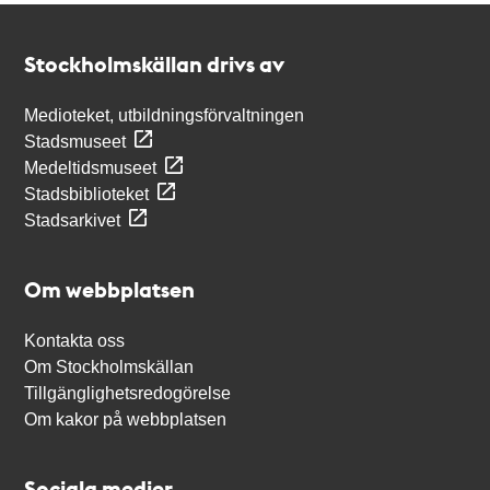
Kontakt
Stockholmskällan
Stockholmskällan drivs av
Medioteket, utbildningsförvaltningen
Stadsmuseet
Medeltidsmuseet
Stadsbiblioteket
Stadsarkivet
Om webbplatsen
Kontakta oss
Om Stockholmskällan
Tillgänglighetsredogörelse
Om kakor på webbplatsen
Sociala medier