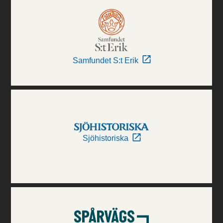
Samfundet S:t Erik
Sjöhistoriska