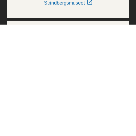
Strindbergsmuseet
Thielska Galleriet
Världskulturmuseerna