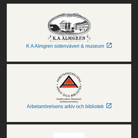
K A Almgren sidenväveri & museum
Arbetarrörelsens arkiv och bibliotek