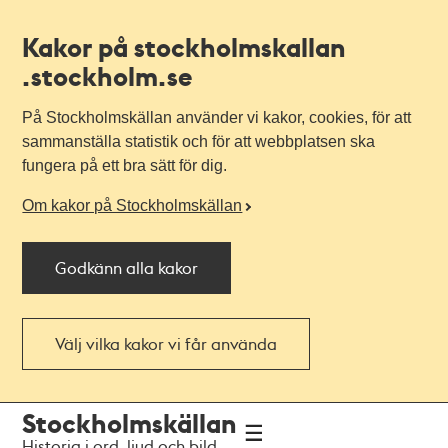
Kakor på stockholmskallan
.stockholm.se
På Stockholmskällan använder vi kakor, cookies, för att
sammanställa statistik och för att webbplatsen ska
fungera på ett bra sätt för dig.
Om kakor på Stockholmskällan
Godkänn alla kakor
Välj vilka kakor vi får använda
Till
Till
Stockholmskällan
navigationen
huvudinnehållet
Historia i ord, ljud och bild