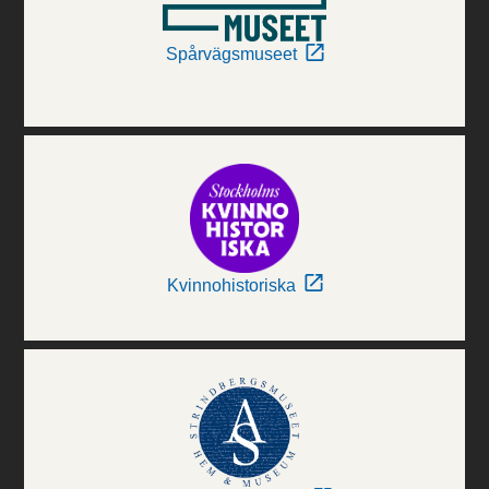
Spårvägsmuseet
Kvinnohistoriska