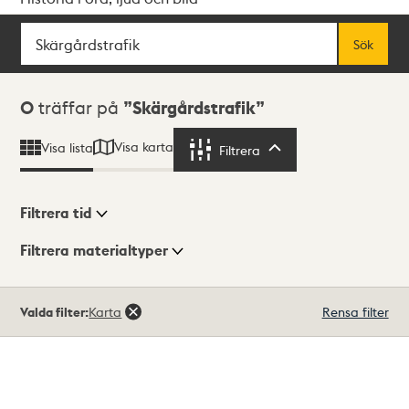
Sök
Fritextsök
Sök
Sökresultat
0
träffar på
Skärgårdstrafik
Visa karta
Visa lista
Filtrera
Filtrera
Filtrera tid
Filtrera materialtyper
Visningsläge
Totalt
Valda filter:
Karta
Rensa filter
0
träffar
Lista
Karta