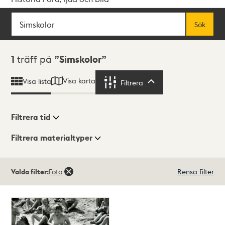
Sök
Fritextsök
Sök
Sökresultat
1
träff på
Simskolor
Visa karta
Visa lista
Filtrera
Filtrera
Filtrera tid
Filtrera materialtyper
Visningsläge
Totalt
Valda filter:
Foto
Rensa filter
1
träffar
Lista
Karta