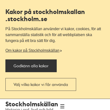
Kakor på stockholmskallan
.stockholm.se
På Stockholmskällan använder vi kakor, cookies, för att
sammanställa statistik och för att webbplatsen ska
fungera på ett bra sätt för dig.
Om kakor på Stockholmskällan
Godkänn alla kakor
Välj vilka kakor vi får använda
Till
Till
Stockholmskällan
navigationen
huvudinnehållet
Historia i ord, ljud och bild