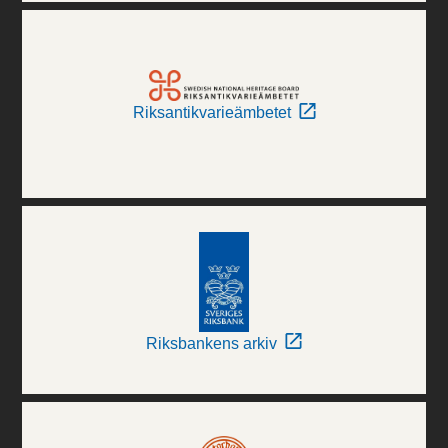
Riksantikvarieämbetet
Riksbankens arkiv