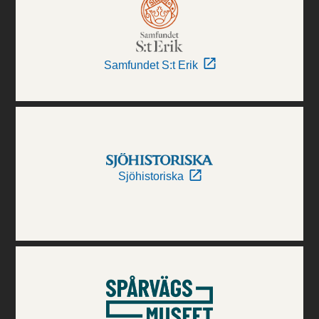
Samfundet S:t Erik
Sjöhistoriska