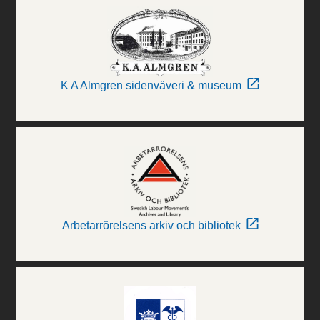
K A Almgren sidenväveri & museum
Arbetarrörelsens arkiv och bibliotek