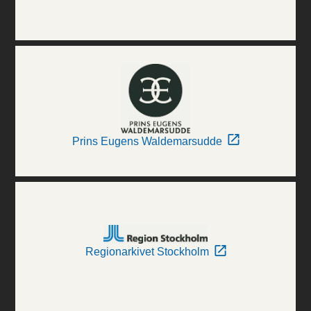
Prins Eugens Waldemarsudde
Regionarkivet Stockholm