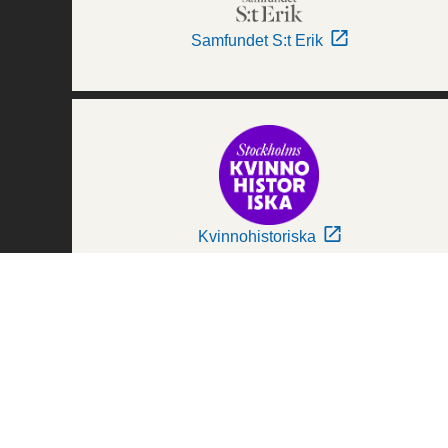
Samfundet S:t Erik
Kvinnohistoriska
Världskulturmuseerna