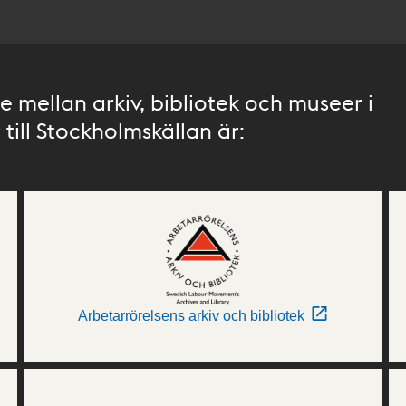
 mellan arkiv, bibliotek och museer i
till Stockholmskällan är:
Arbetarrörelsens arkiv och bibliotek