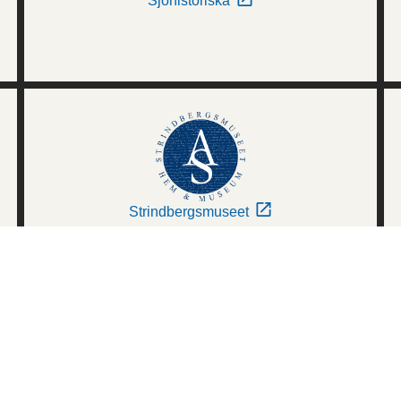
Sjöhistoriska
Strindbergsmuseet