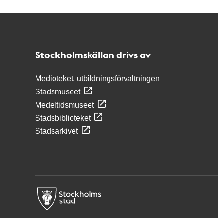
Kontakt
Stockholmskällan
Stockholmskällan drivs av
Medioteket, utbildningsförvaltningen
Stadsmuseet
Medeltidsmuseet
Stadsbiblioteket
Stadsarkivet