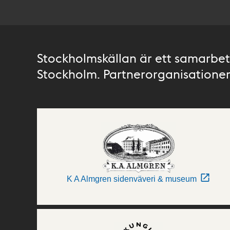
Stockholmskällan är ett samarbete
Stockholm. Partnerorganisationer 
K A Almgren sidenväveri & museum