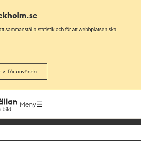
ockholm.se
tt sammanställa statistik och för att webbplatsen ska
or vi får använda
ällan
Meny
h bild