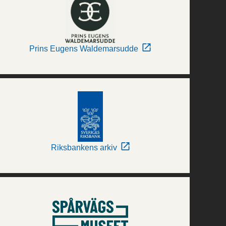
Prins Eugens Waldemarsudde
Riksbankens arkiv