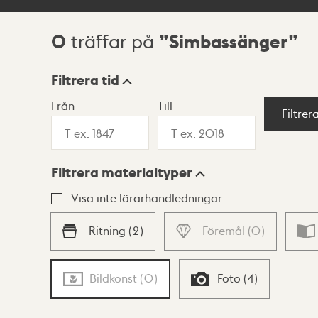
0
Simbassänger
träffar på
Sökresultat
Filtrera tid
Från
Till
Visningsläge
Filtrer
Filtrera materialtyper
Lista
Karta
Visa inte lärarhandledningar
Ritning
(
2
)
Föremål
(
0
)
Bildkonst
(
0
)
Foto
(
4
)