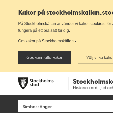
Kakor på stockholmskallan
.st
På Stockholmskällan använder vi kakor, cookies, för a
fungera på ett bra sätt för dig.
Om kakor på Stockholmskällan
Godkänn alla kakor
Välj vilka kak
Till
Till
Stockholmsk
navigationen
huvudinnehållet
Historia i ord, ljud oc
Sök
Fritextsök