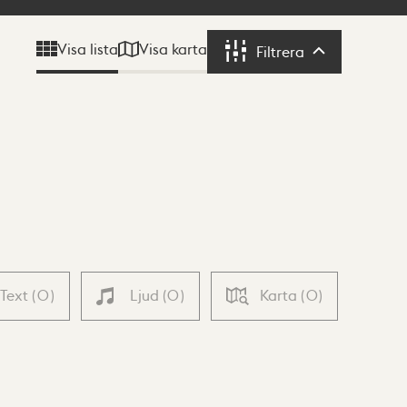
Visa karta
Visa lista
Filtrera
Filtrera
Text
(
0
)
Ljud
(
0
)
Karta
(
0
)