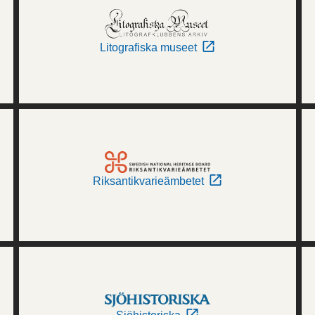
Litografiska museet
Riksantikvarieämbetet