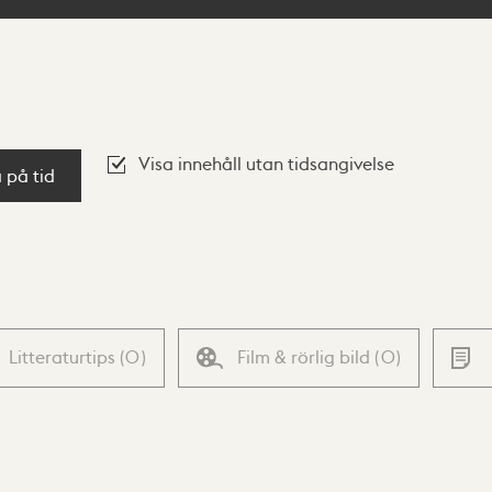
Visa innehåll utan tidsangivelse
a på tid
Litteraturtips
(
0
)
Film & rörlig bild
(
0
)