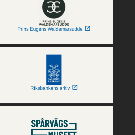
Prins Eugens Waldemarsudde
Riksbankens arkiv