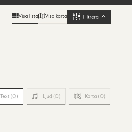
Visa karta
Visa lista
Filtrera
Filtrera
Text
(
0
)
Ljud
(
0
)
Karta
(
0
)