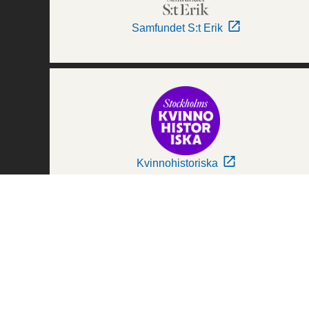
Samfundet S:t Erik
Kvinnohistoriska
Världskulturmuseerna