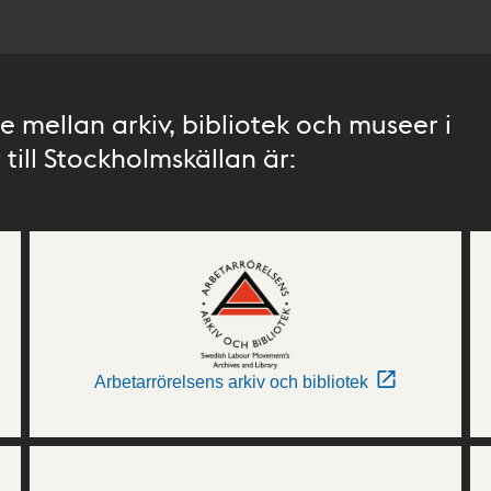
 mellan arkiv, bibliotek och museer i
till Stockholmskällan är:
Arbetarrörelsens arkiv och bibliotek