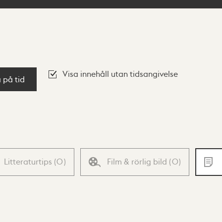
Visa innehåll utan tidsangivelse
a på tid
Litteraturtips
(
0
)
Film & rörlig bild
(
0
)