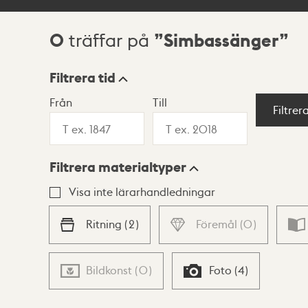
0
Simbassänger
träffar på
Sökresultat
Filtrera tid
Från
Till
Visningsläge
Filtrer
Filtrera materialtyper
Lista
Karta
Visa inte lärarhandledningar
Ritning
(
2
)
Föremål
(
0
)
Bildkonst
(
0
)
Foto
(
4
)