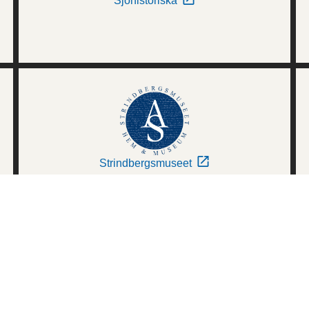
Sjöhistoriska
Strindbergsmuseet