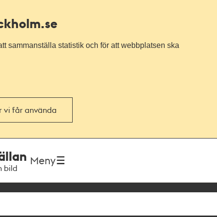
ockholm.se
tt sammanställa statistik och för att webbplatsen ska
or vi får använda
ällan
Meny
h bild