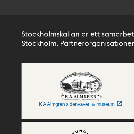
Stockholmskällan är ett samarbete
Stockholm. Partnerorganisationer 
K A Almgren sidenväveri & museum