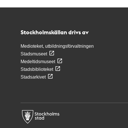
Kontakt
Stockholmskällan
Stockholmskällan drivs av
Medioteket, utbildningsförvaltningen
Stadsmuseet
Medeltidsmuseet
Stadsbiblioteket
Stadsarkivet