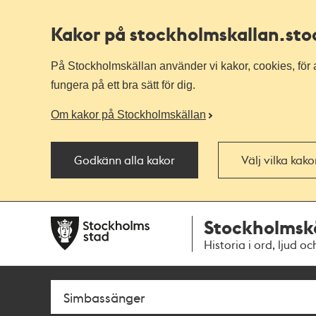
Kakor på stockholmskallan
.st
På Stockholmskällan använder vi kakor, cookies, för a
fungera på ett bra sätt för dig.
Om kakor på Stockholmskällan
Godkänn alla kakor
Välj vilka kak
Till
Till
Stockholmsk
navigationen
huvudinnehållet
Historia i ord, ljud oc
Sök
Fritextsök