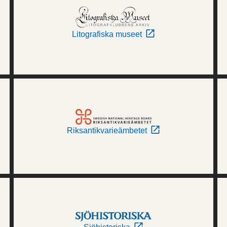
Litografiska museet
Riksantikvarieämbetet