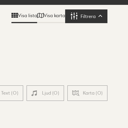
Visa karta
Visa lista
Filtrera
Filtrera
Text
(
0
)
Ljud
(
0
)
Karta
(
0
)