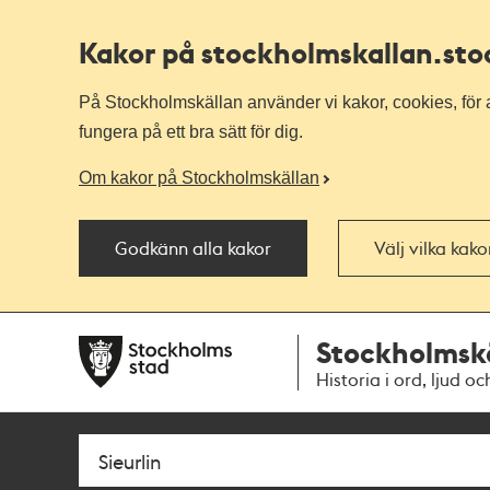
Kakor på stockholmskallan
.st
På Stockholmskällan använder vi kakor, cookies, för a
fungera på ett bra sätt för dig.
Om kakor på Stockholmskällan
Godkänn alla kakor
Välj vilka kak
Till
Till
Stockholmsk
navigationen
huvudinnehållet
Historia i ord, ljud oc
Sök
Fritextsök