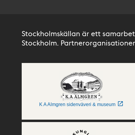
Stockholmskällan är ett samarbete
Stockholm. Partnerorganisationer 
K A Almgren sidenväveri & museum