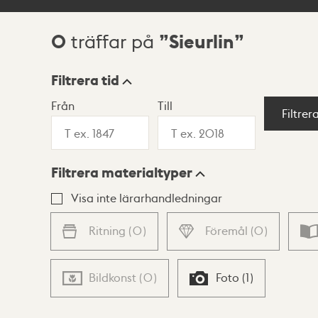
0
Sieurlin
träffar på
Sökresultat
Filtrera tid
Från
Till
Visningsläge
Filtrer
Filtrera materialtyper
Lista
Karta
Visa inte lärarhandledningar
Ritning
(
0
)
Föremål
(
0
)
Bildkonst
(
0
)
Foto
(
1
)