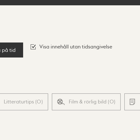
Visa innehåll utan tidsangivelse
a på tid
Litteraturtips
(
0
)
Film & rörlig bild
(
0
)