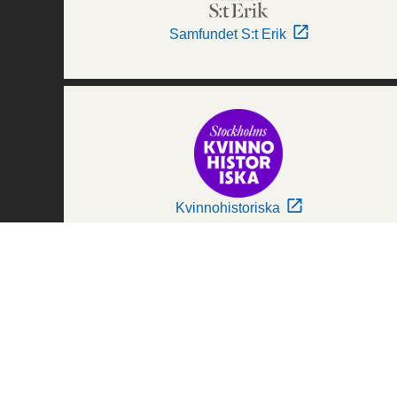
Samfundet S:t Erik
Kvinnohistoriska
Världskulturmuseerna