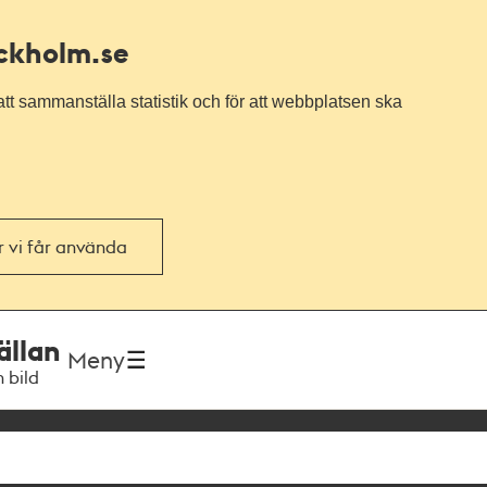
ockholm.se
tt sammanställa statistik och för att webbplatsen ska
or vi får använda
ällan
Meny
h bild