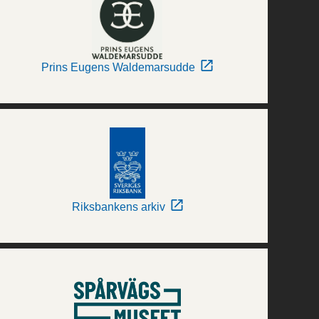
Prins Eugens Waldemarsudde
Riksbankens arkiv