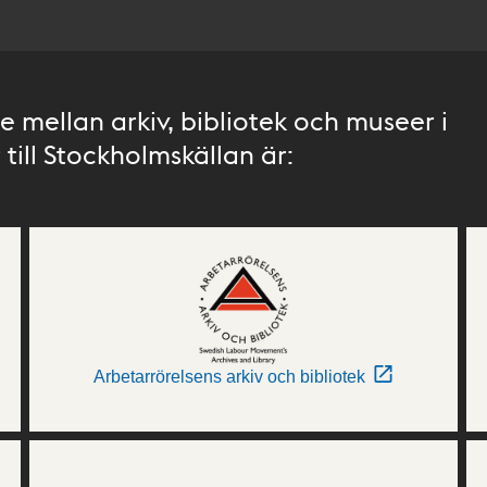
 mellan arkiv, bibliotek och museer i
till Stockholmskällan är:
Arbetarrörelsens arkiv och bibliotek