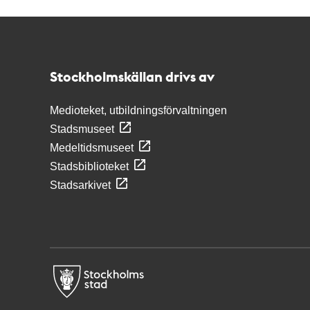
Kontakt
Stockholmskällan
Stockholmskällan drivs av
Medioteket, utbildningsförvaltningen
Stadsmuseet
Medeltidsmuseet
Stadsbiblioteket
Stadsarkivet