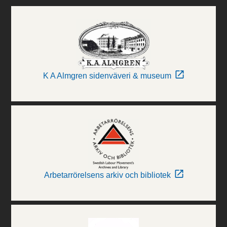
K A Almgren sidenväveri & museum
Arbetarrörelsens arkiv och bibliotek