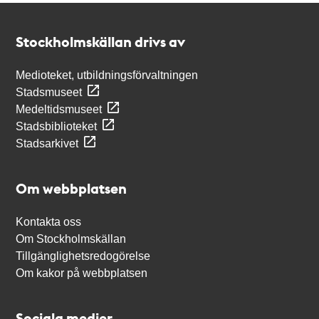
Kontakt
Stockholmskällan
Stockholmskällan drivs av
Medioteket, utbildningsförvaltningen
Stadsmuseet
Medeltidsmuseet
Stadsbiblioteket
Stadsarkivet
Om webbplatsen
Kontakta oss
Om Stockholmskällan
Tillgänglighetsredogörelse
Om kakor på webbplatsen
Sociala medier