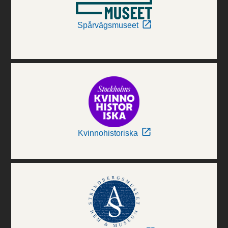
Spårvägsmuseet
Kvinnohistoriska