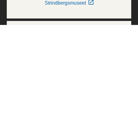
Strindbergsmuseet
Thielska Galleriet
Världskulturmuseerna