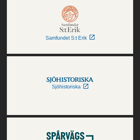
Samfundet S:t Erik
Sjöhistoriska