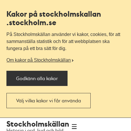
Kakor på stockholmskallan
.stockholm.se
På Stockholmskällan använder vi kakor, cookies, för att
sammanställa statistik och för att webbplatsen ska
fungera på ett bra sätt för dig.
Om kakor på Stockholmskällan
Godkänn alla kakor
Välj vilka kakor vi får använda
Till
Till
Stockholmskällan
navigationen
huvudinnehållet
Historia i ord, ljud och bild