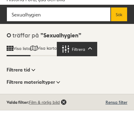
Sök
Fritextsök
Sök
Sökresultat
0
träffar på
Sexualhygien
Visa karta
Visa lista
Filtrera
Filtrera
Filtrera tid
Filtrera materialtyper
Visningsläge
Totalt
Valda filter:
Film & rörlig bild
Rensa filter
0
träffar
Lista
Karta