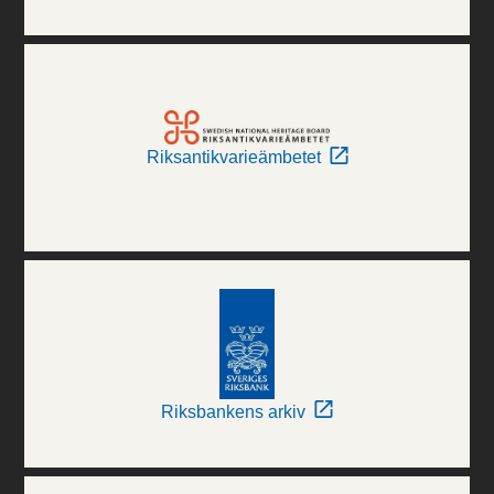
Riksantikvarieämbetet
Riksbankens arkiv