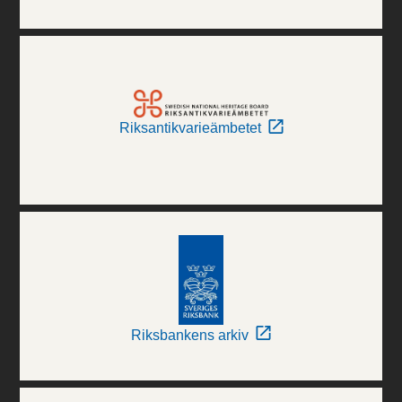
Riksantikvarieämbetet
Riksbankens arkiv