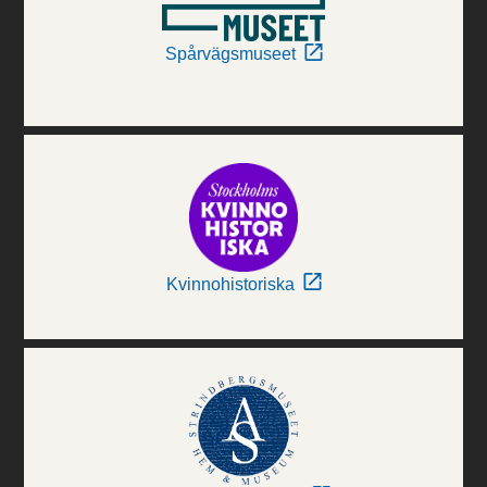
Spårvägsmuseet
Kvinnohistoriska