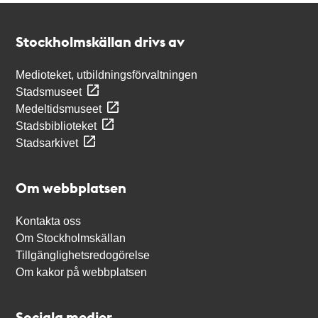
Kontakt
Stockholmskällan
Stockholmskällan drivs av
Medioteket, utbildningsförvaltningen
Stadsmuseet
Medeltidsmuseet
Stadsbiblioteket
Stadsarkivet
Om webbplatsen
Kontakta oss
Om Stockholmskällan
Tillgänglighetsredogörelse
Om kakor på webbplatsen
Sociala medier