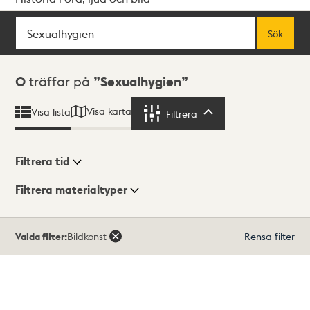
Sök
Fritextsök
Sök
Sökresultat
0
träffar på
Sexualhygien
Visa karta
Visa lista
Filtrera
Filtrera
Filtrera tid
Filtrera materialtyper
Visningsläge
Totalt
Valda filter:
Bildkonst
Rensa filter
0
träffar
Lista
Karta