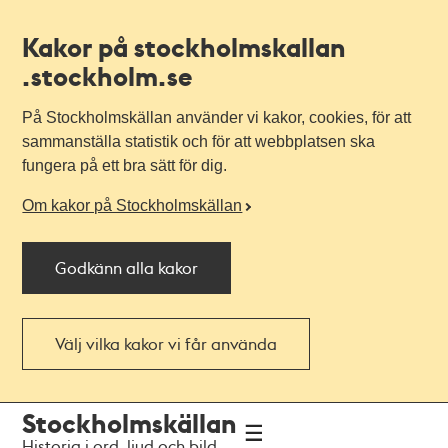
Kakor på stockholmskallan
.stockholm.se
På Stockholmskällan använder vi kakor, cookies, för att
sammanställa statistik och för att webbplatsen ska
fungera på ett bra sätt för dig.
Om kakor på Stockholmskällan
Godkänn alla kakor
Välj vilka kakor vi får använda
Till
Till
Stockholmskällan
navigationen
huvudinnehållet
Historia i ord, ljud och bild