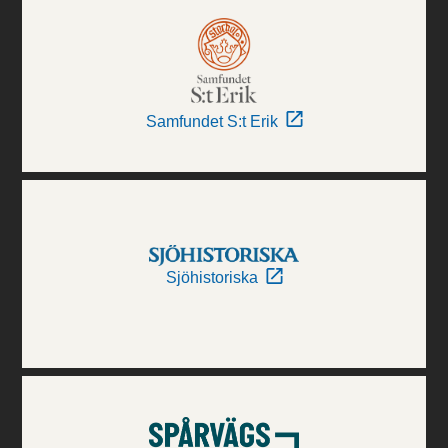
Samfundet S:t Erik
Sjöhistoriska