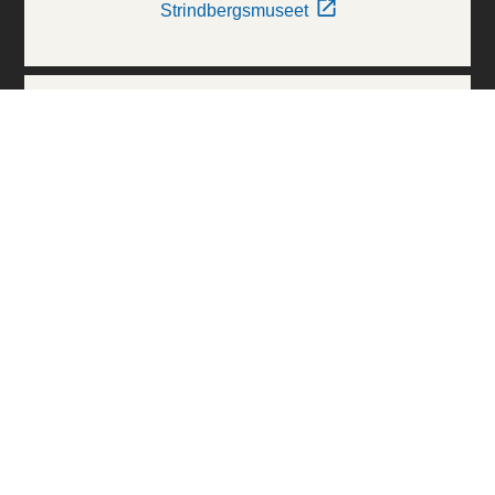
Strindbergsmuseet
Thielska Galleriet
Världskulturmuseerna