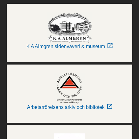
K A Almgren sidenväveri & museum
Arbetarrörelsens arkiv och bibliotek