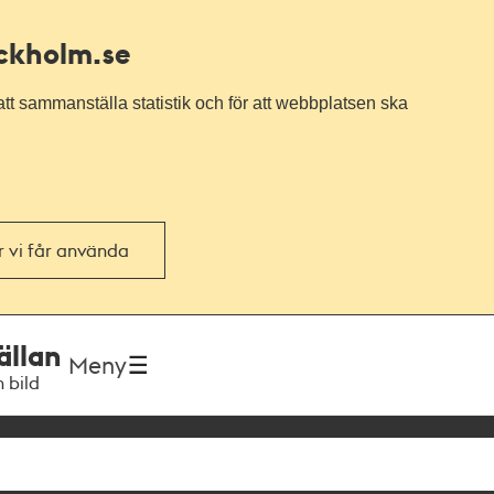
ockholm.se
tt sammanställa statistik och för att webbplatsen ska
or vi får använda
ällan
Meny
h bild