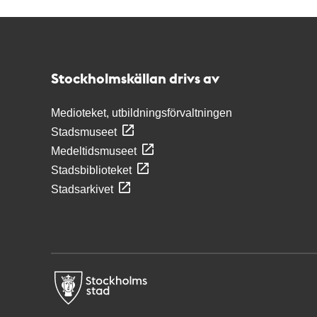
Kontakt
Stockholmskällan
Stockholmskällan drivs av
Medioteket, utbildningsförvaltningen
Stadsmuseet
Medeltidsmuseet
Stadsbiblioteket
Stadsarkivet