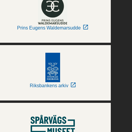
Prins Eugens Waldemarsudde
Riksbankens arkiv