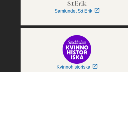
Samfundet S:t Erik
Kvinnohistoriska
Världskulturmuseerna