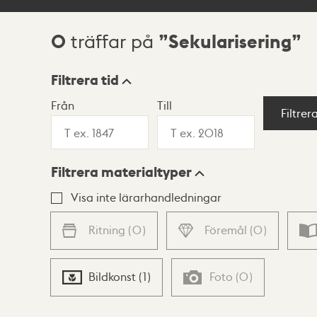
0
Sekularisering
träffar på
Sökresultat
Filtrera tid
Från
Till
Visningsläge
Filtrer
Filtrera materialtyper
Lista
Karta
Visa inte lärarhandledningar
Ritning
(
0
)
Föremål
(
0
)
Bildkonst
(
1
)
Foto
(
0
)