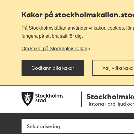
Kakor på stockholmskallan
.st
På Stockholmskällan använder vi kakor, cookies, för a
fungera på ett bra sätt för dig.
Om kakor på Stockholmskällan
Godkänn alla kakor
Välj vilka kak
Till
Till
Stockholmsk
navigationen
huvudinnehållet
Historia i ord, ljud oc
Sök
Fritextsök