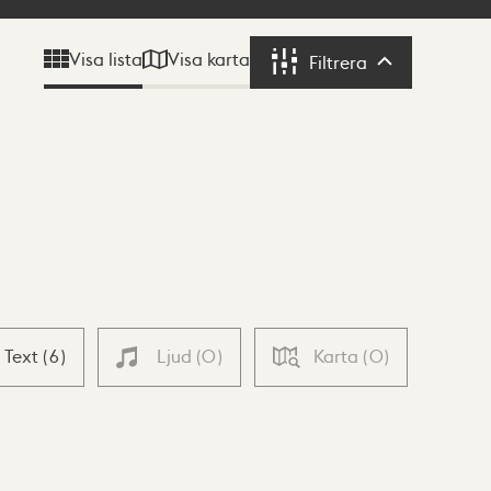
Visa karta
Visa lista
Filtrera
Filtrera
Text
(
6
)
Ljud
(
0
)
Karta
(
0
)