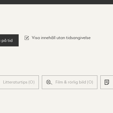
Visa innehåll utan tidsangivelse
a på tid
Litteraturtips
(
0
)
Film & rörlig bild
(
0
)