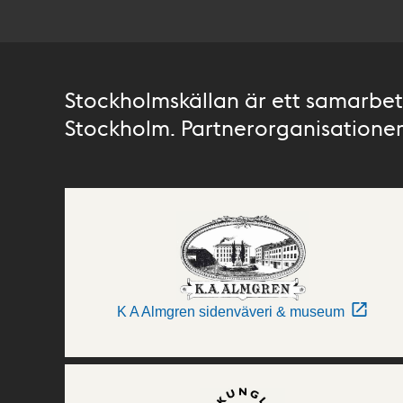
Stockholmskällan är ett samarbete
Stockholm. Partnerorganisationer 
K A Almgren sidenväveri & museum