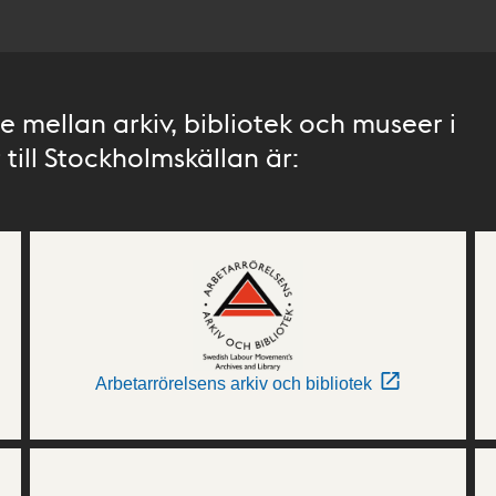
 mellan arkiv, bibliotek och museer i
till Stockholmskällan är:
Arbetarrörelsens arkiv och bibliotek