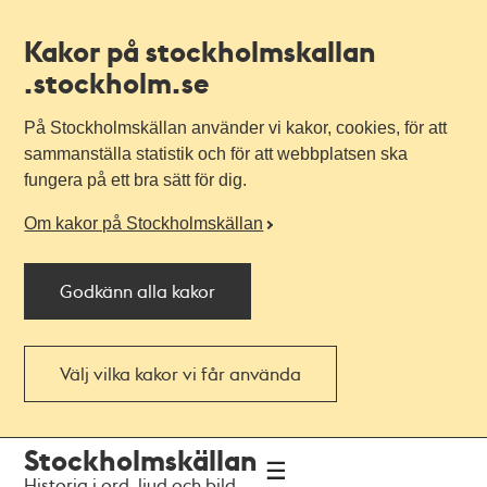
Kakor på stockholmskallan
.stockholm.se
På Stockholmskällan använder vi kakor, cookies, för att
sammanställa statistik och för att webbplatsen ska
fungera på ett bra sätt för dig.
Om kakor på Stockholmskällan
Godkänn alla kakor
Välj vilka kakor vi får använda
Till
Till
Stockholmskällan
navigationen
huvudinnehållet
Historia i ord, ljud och bild