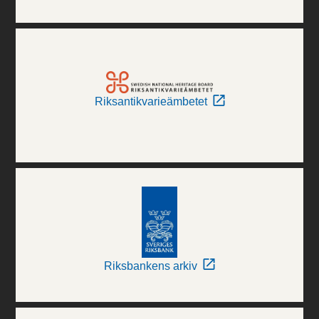
Riksantikvarieämbetet
Riksbankens arkiv