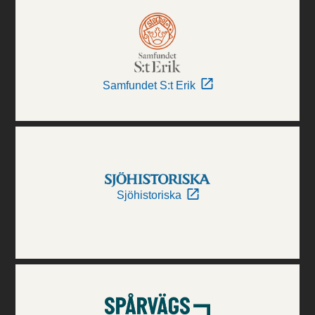
Samfundet S:t Erik
Sjöhistoriska