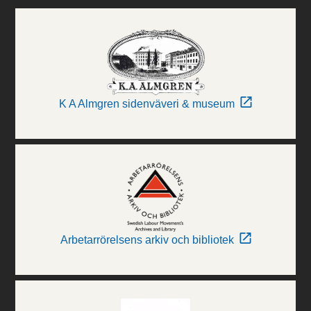
K A Almgren sidenväveri & museum
Arbetarrörelsens arkiv och bibliotek