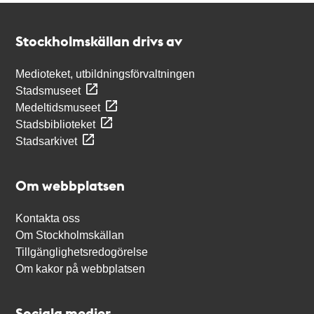
Kontakt
Stockholmskällan
Stockholmskällan drivs av
Medioteket, utbildningsförvaltningen
Stadsmuseet
Medeltidsmuseet
Stadsbiblioteket
Stadsarkivet
Om webbplatsen
Kontakta oss
Om Stockholmskällan
Tillgänglighetsredogörelse
Om kakor på webbplatsen
Sociala medier