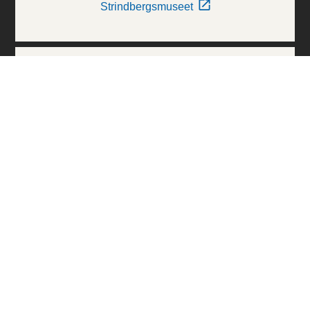
Strindbergsmuseet
Thielska Galleriet
Världskulturmuseerna