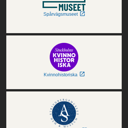
Spårvägsmuseet
Kvinnohistoriska