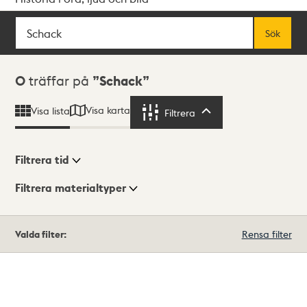
Sök
Fritextsök
Sök
Sökresultat
0
träffar på
Schack
Visa karta
Visa lista
Filtrera
Filtrera
Filtrera tid
Filtrera materialtyper
Visningsläge
Totalt
Valda filter:
Rensa filter
0
träffar
Lista
Karta