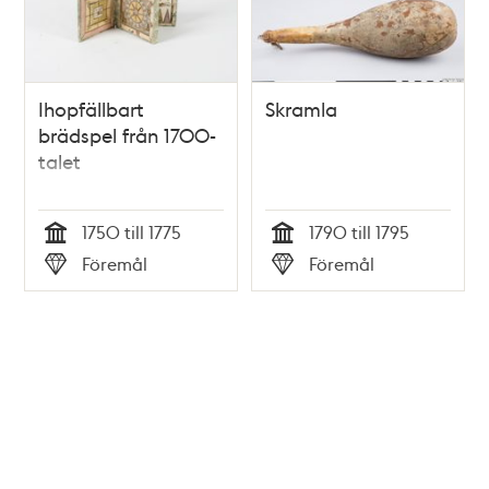
Ihopfällbart
Skramla
brädspel från 1700-
talet
1750 till 1775
1790 till 1795
Tid
Tid
Föremål
Föremål
Typ
Typ