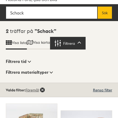
Sök
Fritextsök
Sök
Sökresultat
2
träffar på
Schack
Visa karta
Visa lista
Filtrera
Filtrera
Filtrera tid
Filtrera materialtyper
Visningsläge
Totalt
Valda filter:
Föremål
Rensa filter
2
träffar
Lista
Karta