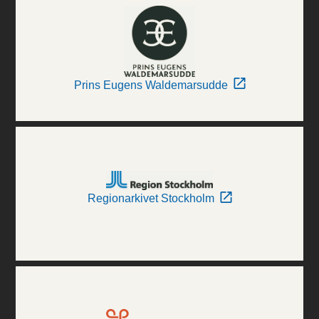
Prins Eugens Waldemarsudde
Regionarkivet Stockholm