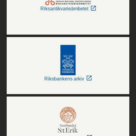
Riksantikvarieämbetet
Riksbankens arkiv