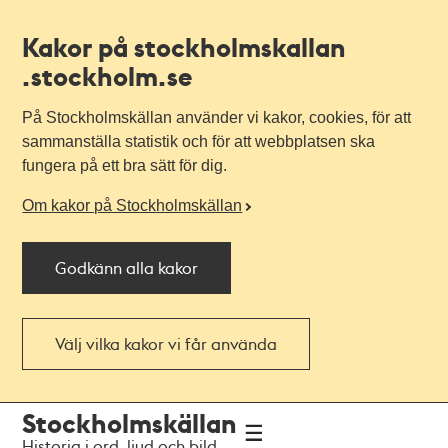
Kakor på stockholmskallan
.stockholm.se
På Stockholmskällan använder vi kakor, cookies, för att
sammanställa statistik och för att webbplatsen ska
fungera på ett bra sätt för dig.
Om kakor på Stockholmskällan
Godkänn alla kakor
Välj vilka kakor vi får använda
Till
Till
Stockholmskällan
navigationen
huvudinnehållet
Historia i ord, ljud och bild