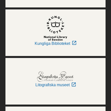
Kungliga Biblioteket
Litografiska museet