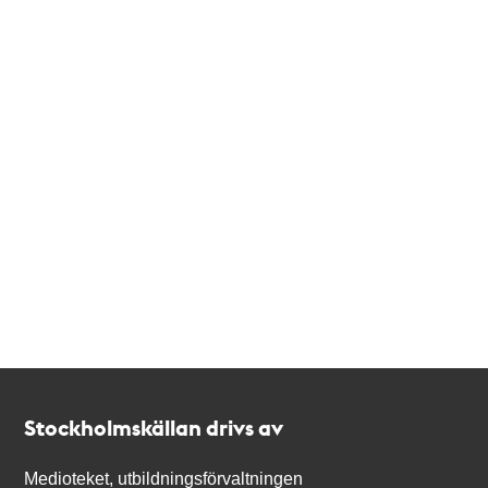
Kontakt
Stockholmskällan
Stockholmskällan drivs av
Medioteket, utbildningsförvaltningen