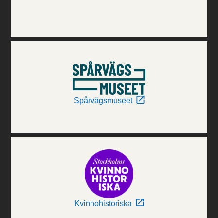
Spårvägsmuseet
Kvinnohistoriska