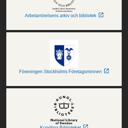
Arbetarrörelsens arkiv och bibliotek
Föreningen Stockholms Företagsminnen
Kungliga Biblioteket