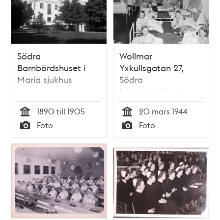
Södra
Wollmar
Barnbördshuset i
Yxkullsgatan 27,
Maria sjukhus
Södra
barnbördshuset -
Maria Sjukhus.
1890 till 1905
20 mars 1944
Sovsal för finska
Tid
Tid
Foto
Foto
krigsbarn, två och
Typ
Typ
två i varje säng