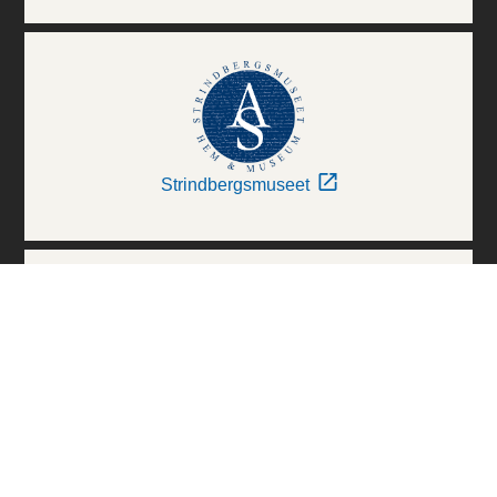
Strindbergsmuseet
Thielska Galleriet