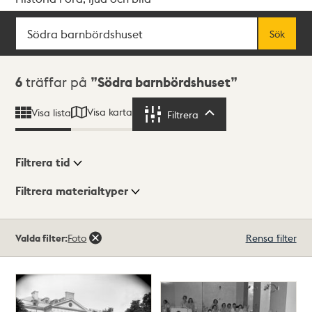
Sök
Fritextsök
Sök
Sökresultat
6
träffar på
Södra barnbördshuset
Visa karta
Visa lista
Filtrera
Filtrera
Filtrera tid
Filtrera materialtyper
Visningsläge
Totalt
Valda filter:
Foto
Rensa filter
6
träffar
Lista
Karta