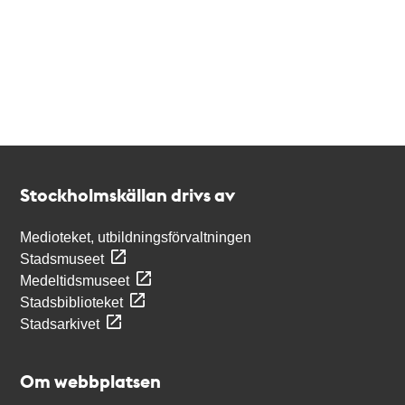
Kontakt
Stockholmskällan
Stockholmskällan drivs av
Medioteket, utbildningsförvaltningen
Stadsmuseet
Medeltidsmuseet
Stadsbiblioteket
Stadsarkivet
Om webbplatsen