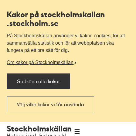
Kakor på stockholmskallan
.stockholm.se
På Stockholmskällan använder vi kakor, cookies, för att
sammanställa statistik och för att webbplatsen ska
fungera på ett bra sätt för dig.
Om kakor på Stockholmskällan
Godkänn alla kakor
Välj vilka kakor vi får använda
Till
Till
Stockholmskällan
navigationen
huvudinnehållet
Historia i ord, ljud och bild