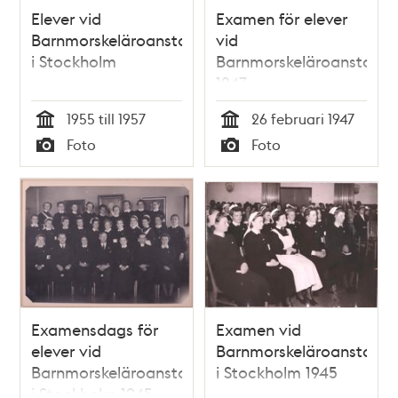
Elever vid
Examen för elever
Barnmorskeläroanstalten
vid
i Stockholm
Barnmorskeläroanstalte
1947
1955 till 1957
26 februari 1947
Tid
Tid
Foto
Foto
Typ
Typ
Examensdags för
Examen vid
elever vid
Barnmorskeläroanstalte
Barnmorskeläroanstalten
i Stockholm 1945
i Stockholm 1945