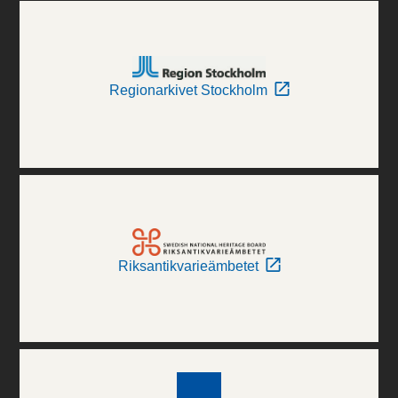
Regionarkivet Stockholm
Riksantikvarieämbetet