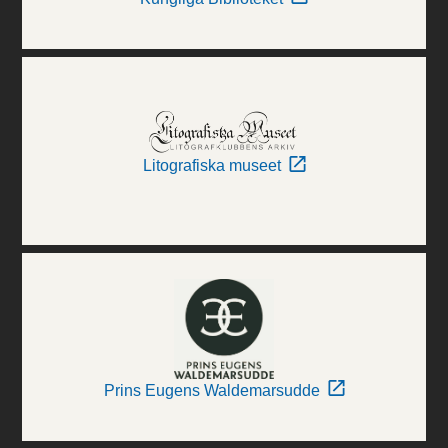
Litografiska museet
Prins Eugens Waldemarsudde