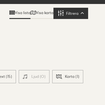
Visa karta
Visa lista
Filtrera
Filtrera
ext
(
15
)
Ljud
(
0
)
Karta
(
1
)