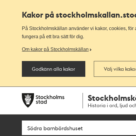
Kakor på stockholmskallan
.st
På Stockholmskällan använder vi kakor, cookies, för a
fungera på ett bra sätt för dig.
Om kakor på Stockholmskällan
Godkänn alla kakor
Välj vilka kak
Till
Till
Stockholmsk
navigationen
huvudinnehållet
Historia i ord, ljud oc
Sök
Fritextsök