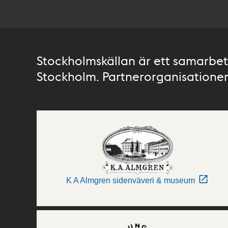
Stockholmskällan är ett samarbete
Stockholm. Partnerorganisationer 
K A Almgren sidenväveri & museum