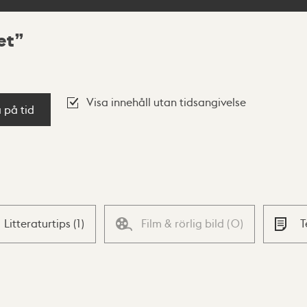
et
Visa innehåll utan tidsangivelse
a på tid
Litteraturtips
(
1
)
Film & rörlig bild
(
0
)
T