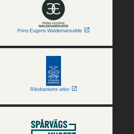
Prins Eugens Waldemarsudde
Riksbankens arkiv