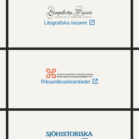
Litografiska museet
Riksantikvarieämbetet