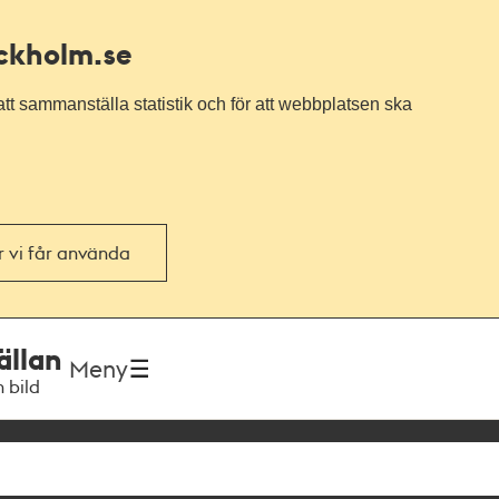
ockholm.se
tt sammanställa statistik och för att webbplatsen ska
or vi får använda
ällan
Meny
h bild