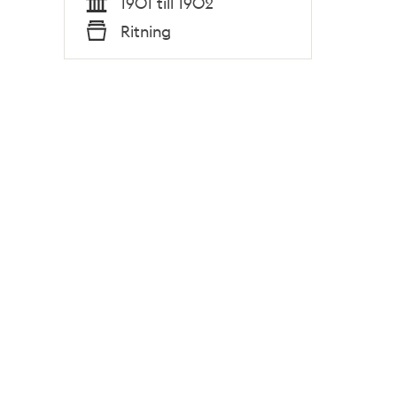
1901 till 1902
Tid
Ritning
Typ