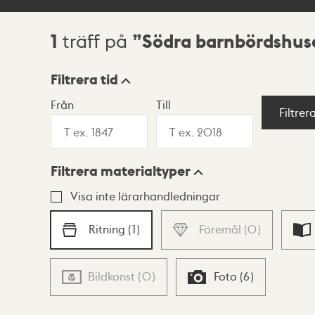
1
Södra barnbördshus
träff på
Sökresultat
Filtrera tid
Från
Till
Visningsläge
Filtrer
Filtrera materialtyper
Lista
Karta
Visa inte lärarhandledningar
Ritning
(
1
)
Föremål
(
0
)
Bildkonst
(
0
)
Foto
(
6
)