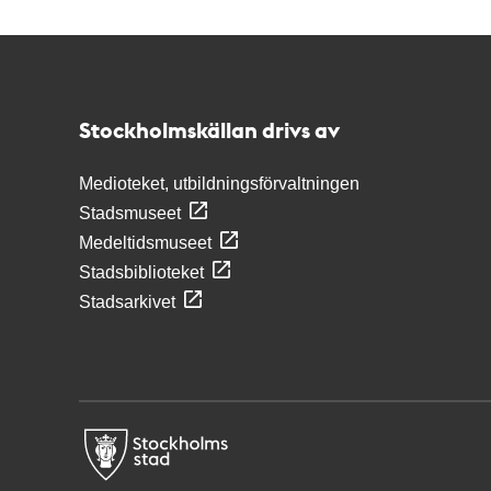
Kontakt
Stockholmskällan
Stockholmskällan drivs av
Medioteket, utbildningsförvaltningen
Stadsmuseet
Medeltidsmuseet
Stadsbiblioteket
Stadsarkivet