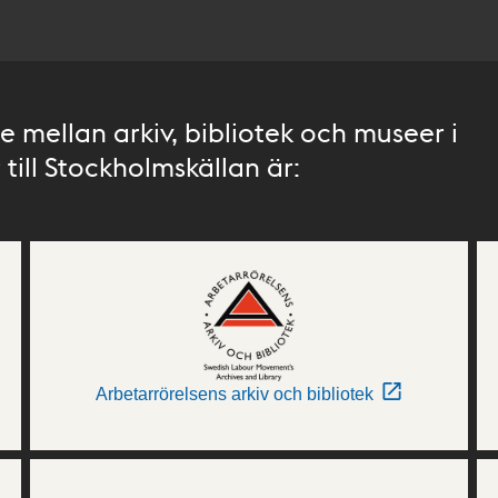
 mellan arkiv, bibliotek och museer i
till Stockholmskällan är:
Arbetarrörelsens arkiv och bibliotek