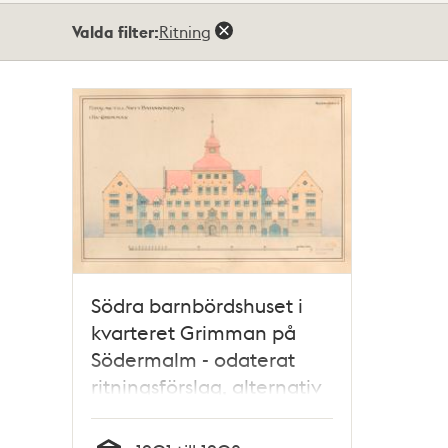
Totalt
Valda filter:
Ritning
1
träffar
Södra barnbördshuset i
kvarteret Grimman på
Södermalm - odaterat
ritningsförslag, alternativ
1