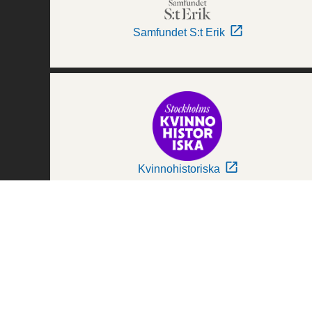
Samfundet S:t Erik
Kvinnohistoriska
Världskulturmuseerna