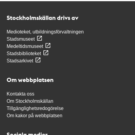
Kontakt
Stockholmskällan
Stockholmskällan drivs av
Medioteket, utbildningsförvaltningen
Stadsmuseet
Medeltidsmuseet
Stadsbiblioteket
Stadsarkivet
Om webbplatsen
Kontakta oss
Om Stockholmskällan
Tillgänglighetsredogörelse
Om kakor på webbplatsen
Sociala medier