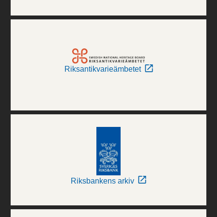
Riksantikvarieämbetet
Riksbankens arkiv