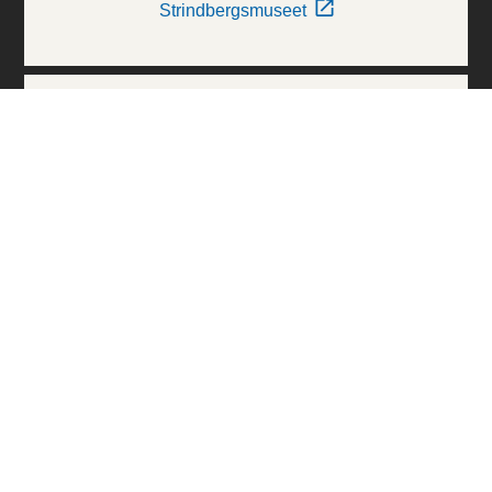
Strindbergsmuseet
Thielska Galleriet
Världskulturmuseerna