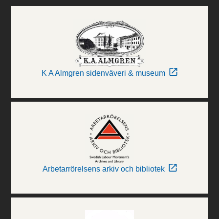
K A Almgren sidenväveri & museum
Arbetarrörelsens arkiv och bibliotek