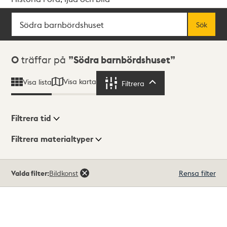
Sök
Fritextsök
Sök
Sökresultat
0
träffar på
Södra barnbördshuset
Visa karta
Visa lista
Filtrera
Filtrera
Filtrera tid
Filtrera materialtyper
Visningsläge
Totalt
Valda filter:
Bildkonst
Rensa filter
0
träffar
Lista
Karta