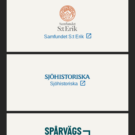
Samfundet S:t Erik
Sjöhistoriska