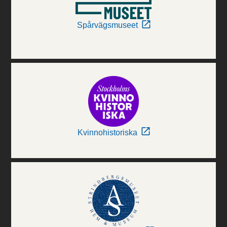
Spårvägsmuseet
Kvinnohistoriska