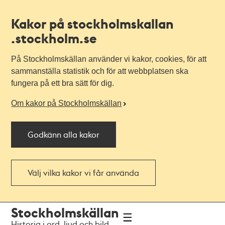
Kakor på stockholmskallan
.stockholm.se
På Stockholmskällan använder vi kakor, cookies, för att
sammanställa statistik och för att webbplatsen ska
fungera på ett bra sätt för dig.
Om kakor på Stockholmskällan
Godkänn alla kakor
Välj vilka kakor vi får använda
Till
Till
Stockholmskällan
navigationen
huvudinnehållet
Historia i ord, ljud och bild