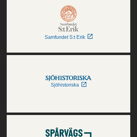
Samfundet S:t Erik
Sjöhistoriska