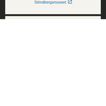
Strindbergsmuseet
Thielska Galleriet
Världskulturmuseerna