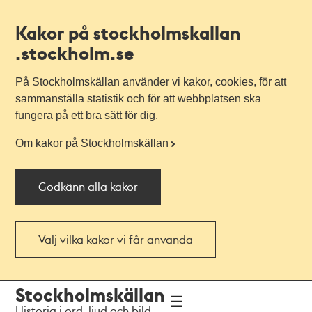
Kakor på stockholmskallan
.stockholm.se
På Stockholmskällan använder vi kakor, cookies, för att
sammanställa statistik och för att webbplatsen ska
fungera på ett bra sätt för dig.
Om kakor på Stockholmskällan
Godkänn alla kakor
Välj vilka kakor vi får använda
Till
Till
Stockholmskällan
navigationen
huvudinnehållet
Historia i ord, ljud och bild