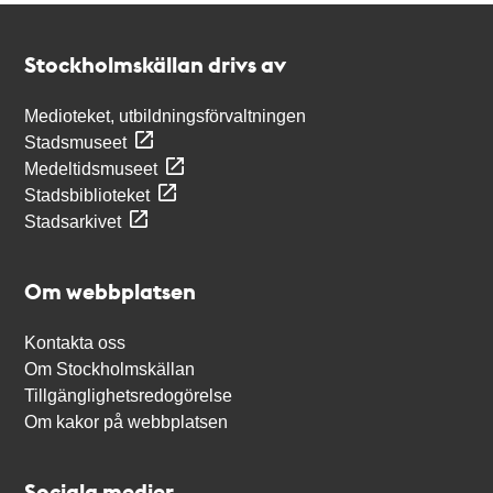
Kontakt
Stockholmskällan
Stockholmskällan drivs av
Medioteket, utbildningsförvaltningen
Stadsmuseet
Medeltidsmuseet
Stadsbiblioteket
Stadsarkivet
Om webbplatsen
Kontakta oss
Om Stockholmskällan
Tillgänglighetsredogörelse
Om kakor på webbplatsen
Sociala medier