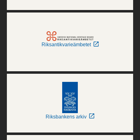
Riksantikvarieämbetet
Riksbankens arkiv