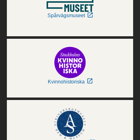
Spårvägsmuseet
Kvinnohistoriska