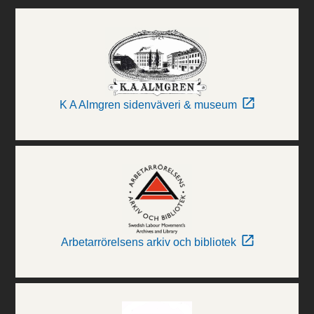
K A Almgren sidenväveri & museum
Arbetarrörelsens arkiv och bibliotek