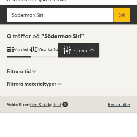
Sök
Fritextsök
Sök
Sökresultat
0
träffar på
Söderman Siri
Visa karta
Visa lista
Filtrera
Filtrera
Filtrera tid
Filtrera materialtyper
Visningsläge
Totalt
Valda filter:
Film & rörlig bild
Rensa filter
0
träffar
Lista
Karta